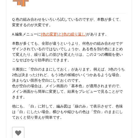
Q.色の組み合わせをいろいろ試しているのですが、本数が多くて、
変更するのが大変です。
A.編集メニューに
[色の変更]と[色の繰り返し]
があります。
本数が多くても、全部が違うというより、何色かの組み合わせでデ
ザインされているのではないでしょうか。ある色を別の色にまとめ
て変えたり、繰り返しの並びを変えたりは、この２つの機能を使い
こなせばかなり効率的にできます。
※裏技に「空白のままにしておく」があります。例えば、3色のうち
2色は決まったけれど、もう1色の候補がいくつかあるような場合、
決まらない箇所を空白にしておくのです。
色が空白の場合は、メイン画面の「基本色」が適用されますので、
メイン画面から簡単に変更して、結果をプレビューで見ることがで
きます。
他にも、「白」に対して、編み図は「線のみ」で表示させて、色味
は「白」にしたい場合。横ひもや縦ひもの色は「空白」のままにし
ておくと切り替えが簡単です。