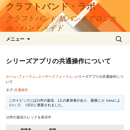
コ
クラフトバンド・ラボ
ン
クラフトバンド/紙バンドでロジカ
テ
ン
ル・ハンドメイド
ツ
検
へ
メニュー
索:
ス
キ
ッ
シリーズアプリの共通操作について
プ
ホーム
›
フォーラム
›
ユーザーズフォーラム
›
シリーズアプリの共通操作につ
いて
タグ:
共通操作
このトピックには21件の返信、1人の参加者があり、最後に
haru
によ
り
6ヶ月、 3週前
に更新されました。
21件の返信スレッドを表示中
投稿者
投稿