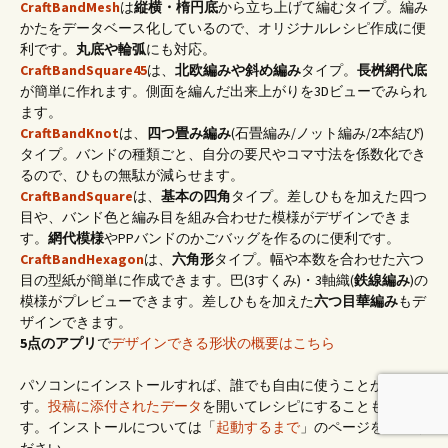
CraftBandMesh
は
縦横・楕円底
から立ち上げて編むタイプ。編み
かたをデータベース化しているので、オリジナルレシピ作成に便
利です。
丸底や輪弧
にも対応。
CraftBandSquare45
は、
北欧編みや斜め編み
タイプ。
長桝網代底
が簡単に作れます。側面を編んだ出来上がりを3Dビューでみられ
ます。
CraftBandKnot
は、
四つ畳み編み
(石畳編み/ノット編み/2本結び)
タイプ。バンドの種類ごと、自分の要尺やコマ寸法を係数化でき
るので、ひもの無駄が減らせます。
CraftBandSquare
は、
基本の四角
タイプ。差しひもを加えた四つ
目や、バンド色と編み目を組み合わせた模様がデザインできま
す。
網代模様
やPPバンドのかごバッグを作るのに便利です。
CraftBandHexagon
は、
六角形
タイプ。幅や本数を合わせた六つ
目の型紙が簡単に作成できます。巴(3すくみ)・3軸織(
鉄線編み
)の
模様がプレビューできます。差しひもを加えた
六つ目華編み
もデ
ザインできます。
5点のアプリ
で
デザインできる形状の概要はこちら
パソコンにインストールすれば、誰でも自由に使うことができま
す。
投稿に添付されたデータ
を開いてレシピにすることもできま
す。インストールについては「
起動するまで
」のページをご覧く