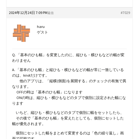
2024年12月24日 7:09 PM
#7029
返信
haru
ゲスト
Q. 「基本のひも幅」を変更したのに、縦ひも・横ひもなどの幅が変
わりません
A. 「基本のひも幅」と縦ひも・横ひもなどの幅が常に一致している
のは、knotだけです。
他のアプリは、「縦横(側面)を展開する」のチェックの有無で異
なります。
OFFの時は「基本のひも幅」になります
ONの時は、縦ひも・横ひもなどのタブで個別に設定された幅にな
ります
いちど、縦ひも・横ひもなどのタブで個別に幅をセットしたら、
その後で「基本のひも幅」を変えたとしても、個別にセットした
幅が優先されます。
個別にセットした幅をまとめて変更するのは「色の繰り返し」画
面で可能です