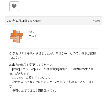
2024年12月11日 9:43 AM
#6893
返信
haru
ゲスト
Q. ひもリストを表示させましたが、単位がmm なので、長さが把握
しにくい
A. 出力の単位を変更してください。
[設定]メニューの[バンドの種類選択]画面に、「出力時の寸法単
位」があります。
これを cm に変えてください。
小数点以下桁数をゼロにすると、cm 単位に丸めることができま
す。
※切り上げではなく四捨五入です。