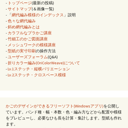
-
トップページ
(最新の投稿)
-
サイトマップ
(＆画像一覧)
- 「
網代編み模様のインデックス
」説明
-
色々な網代編み
-
斜め網代編みとは
-
カラフルなプラかご講座
-
竹細工のかご図面講座
-
メッシュワークの模様講座
-
型紙の実寸印刷
の操作方法
-
ユーザーズフォーラム
(Q&A)
-
折りカラー編み(OriColorWeave)について
-
Lv.1ステッチ・縦横バリエーション
-
Lv.2ステッチ・クロスベース模様
かごのデザインができるフリーソフト(Windowsアプリ)
を公開し
ています。バンド種・幅・本数・色・編み方などから配置や模様
をプレビューし、必要なひも長を計算・集計します。型紙も作れ
ます。