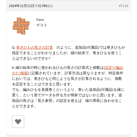
2024年12月31日 7:51 PM
#7116
返信
haru
ゲスト
Q.
巻きひもの長さの計算
のように、追加品(付属品)では巻きひもが
指定できることがわかりましたが、縁の始末で、巻きひもを使うこ
とはできないのですか?
A. 縁の始末の時に使われるひもの長さの計算式と係数は
[設定]-[編み
かた]画面
に記載されています。計算方法は異なりますが、特定条件
においては、巻きひもと同じような長さが計算されるように、係数
を設定することはできると思います。
でも、編みひもを直接巻くというより、巻いた追加品(付属品)を縁に
置く、という形でデータを作る方が簡単ではないかと思います。追
加品の長さは「長さ参照」の設定を使えば、縁の周長に合わせるこ
とができます。