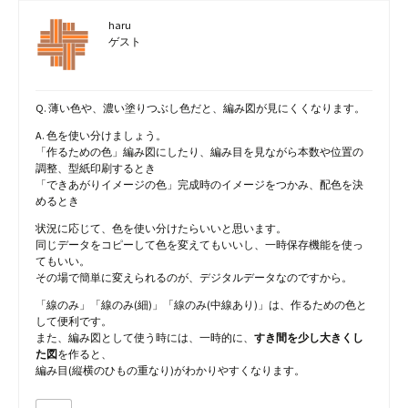
haru
ゲスト
Q. 薄い色や、濃い塗りつぶし色だと、編み図が見にくくなります。
A. 色を使い分けましょう。
「作るための色」編み図にしたり、編み目を見ながら本数や位置の
調整、型紙印刷するとき
「できあがりイメージの色」完成時のイメージをつかみ、配色を決
めるとき
状況に応じて、色を使い分けたらいいと思います。
同じデータをコピーして色を変えてもいいし、一時保存機能を使っ
てもいい。
その場で簡単に変えられるのが、デジタルデータなのですから。
「線のみ」「線のみ(細)」「線のみ(中線あり)」は、作るための色と
して便利です。
また、編み図として使う時には、一時的に、
すき間を少し大きくし
た図
を作ると、
編み目(縦横のひもの重なり)がわかりやすくなります。