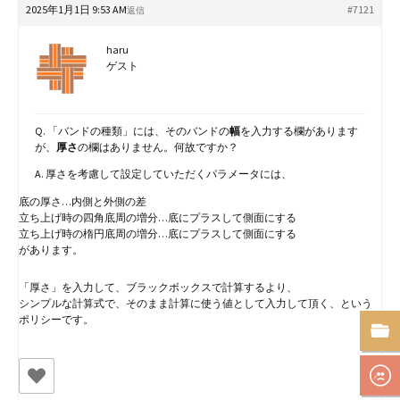
2025年1月1日 9:53 AM
#7121
返信
haru
ゲスト
Q. 「バンドの種類」には、そのバンドの
幅
を入力する欄があります
が、
厚さ
の欄はありません。何故ですか？
A. 厚さを考慮して設定していただくパラメータには、
底の厚さ…内側と外側の差
立ち上げ時の四角底周の増分…底にプラスして側面にする
立ち上げ時の楕円底周の増分…底にプラスして側面にする
があります。
「厚さ」を入力して、ブラックボックスで計算するより、
シンプルな計算式で、そのまま計算に使う値として入力して頂く、という
ポリシーです。