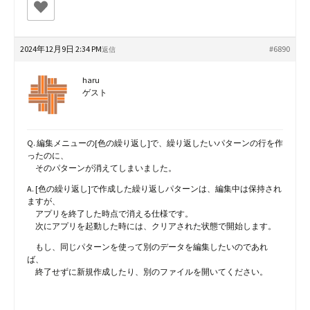
2024年12月9日 2:34 PM
#6890
返信
haru
ゲスト
Q. 編集メニューの[色の繰り返し]で、繰り返したいパターンの行を作
ったのに、
そのパターンが消えてしまいました。
A. [色の繰り返し]で作成した繰り返しパターンは、編集中は保持され
ますが、
アプリを終了した時点で消える仕様です。
次にアプリを起動した時には、クリアされた状態で開始します。
もし、同じパターンを使って別のデータを編集したいのであれ
ば、
終了せずに新規作成したり、別のファイルを開いてください。