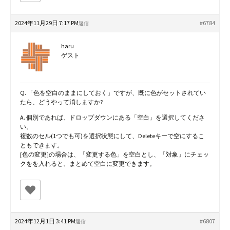
2024年11月29日 7:17 PM
#6784
返信
haru
ゲスト
Q. 「色を空白のままにしておく」ですが、既に色がセットされてい
たら、どうやって消しますか?
A. 個別であれば、ドロップダウンにある「空白」を選択してくださ
い。
複数のセル(1つでも可)を選択状態にして、Deleteキーで空にするこ
ともできます。
[色の変更]の場合は、「変更する色」を空白とし、「対象」にチェッ
クをを入れると、まとめて空白に変更できます。
2024年12月1日 3:41 PM
#6807
返信