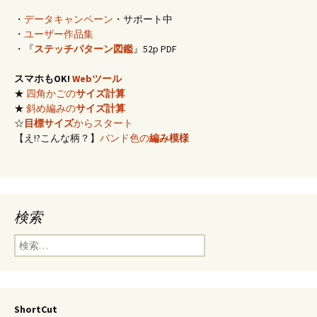
・
データキャンペーン
・サポート中
・
ユーザー作品集
・『
ステッチパターン図鑑
』52p PDF
スマホもOK!
Webツール
★
四角かごの
サイズ計算
★
斜め編みの
サイズ計算
☆
目標サイズ
からスタート
【え!?こんな柄？】
バンド色の
編み模様
検索
検
索:
ShortCut