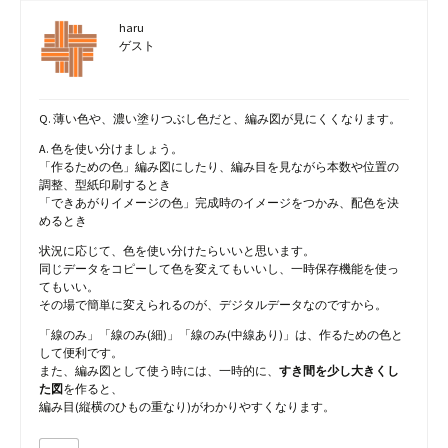
haru
ゲスト
Q. 薄い色や、濃い塗りつぶし色だと、編み図が見にくくなります。
A. 色を使い分けましょう。
「作るための色」編み図にしたり、編み目を見ながら本数や位置の
調整、型紙印刷するとき
「できあがりイメージの色」完成時のイメージをつかみ、配色を決
めるとき
状況に応じて、色を使い分けたらいいと思います。
同じデータをコピーして色を変えてもいいし、一時保存機能を使っ
てもいい。
その場で簡単に変えられるのが、デジタルデータなのですから。
「線のみ」「線のみ(細)」「線のみ(中線あり)」は、作るための色と
して便利です。
また、編み図として使う時には、一時的に、
すき間を少し大きくし
た図
を作ると、
編み目(縦横のひもの重なり)がわかりやすくなります。