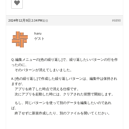
2024年12月9日 2:34 PM
#6890
返信
haru
ゲスト
Q. 編集メニューの[色の繰り返し]で、繰り返したいパターンの行を作
ったのに、
そのパターンが消えてしまいました。
A. [色の繰り返し]で作成した繰り返しパターンは、編集中は保持され
ますが、
アプリを終了した時点で消える仕様です。
次にアプリを起動した時には、クリアされた状態で開始します。
もし、同じパターンを使って別のデータを編集したいのであれ
ば、
終了せずに新規作成したり、別のファイルを開いてください。