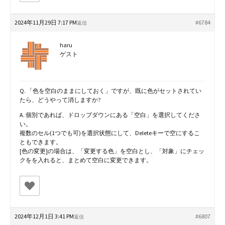
2024年11月29日 7:17 PM
#6784
返信
haru
ゲスト
Q. 「色を空白のままにしておく」ですが、既に色がセットされてい
たら、どうやって消しますか?
A. 個別であれば、ドロップダウンにある「空白」を選択してくださ
い。
複数のセル(1つでも可)を選択状態にして、Deleteキーで空にするこ
ともできます。
[色の変更]の場合は、「変更する色」を空白とし、「対象」にチェッ
クをを入れると、まとめて空白に変更できます。
2024年12月1日 3:41 PM
#6807
返信