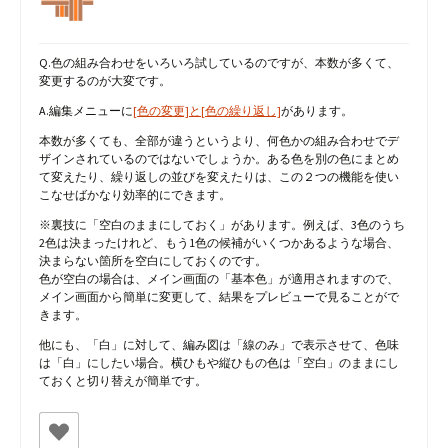
Q.色の組み合わせをいろいろ試しているのですが、本数が多くて、
変更するのが大変です。
A.編集メニューに
[色の変更]と[色の繰り返し]
があります。
本数が多くても、全部が違うというより、何色かの組み合わせでデ
ザインされているのではないでしょうか。ある色を別の色にまとめ
て変えたり、繰り返しの並びを変えたりは、この２つの機能を使い
こなせばかなり効率的にできます。
※裏技に「空白のままにしておく」があります。例えば、3色のうち
2色は決まったけれど、もう1色の候補がいくつかあるような場合、
決まらない箇所を空白にしておくのです。
色が空白の場合は、メイン画面の「基本色」が適用されますので、
メイン画面から簡単に変更して、結果をプレビューで見ることがで
きます。
他にも、「白」に対して、編み図は「線のみ」で表示させて、色味
は「白」にしたい場合。横ひもや縦ひもの色は「空白」のままにし
ておくと切り替えが簡単です。