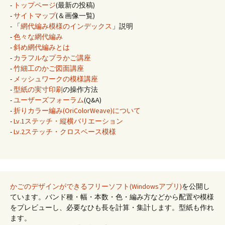
-
トップページ
(最新の投稿)
-
サイトマップ
(＆画像一覧)
- 「
網代編み模様のインデックス
」説明
-
色々な網代編み
-
斜め網代編みとは
-
カラフルなプラかご講座
-
竹細工のかご図面講座
-
メッシュワークの模様講座
-
型紙の実寸印刷
の操作方法
-
ユーザーズフォーラム
(Q&A)
-
折りカラー編み(OriColorWeave)について
-
Lv.1ステッチ・縦横バリエーション
-
Lv.2ステッチ・クロスベース模様
かごのデザインができるフリーソフト(Windowsアプリ)
を公開し
ています。バンド種・幅・本数・色・編み方などから配置や模様
をプレビューし、必要なひも長を計算・集計します。型紙も作れ
ます。