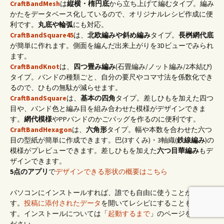
CraftBandMesh
は
縦横・楕円底
から立ち上げて編むタイプ。編み
かたをデータベース化しているので、オリジナルレシピ作成に便
利です。
丸底や輪弧
にも対応。
CraftBandSquare45
は、
北欧編みや斜め編み
タイプ。
長桝網代底
が簡単に作れます。側面を編んだ出来上がりを3Dビューでみられ
ます。
CraftBandKnot
は、
四つ畳み編み
(石畳編み/ノット編み/2本結び)
タイプ。バンドの種類ごと、自分の要尺やコマ寸法を係数化でき
るので、ひもの無駄が減らせます。
CraftBandSquare
は、
基本の四角
タイプ。差しひもを加えた四つ
目や、バンド色と編み目を組み合わせた模様がデザインできま
す。
網代模様
やPPバンドのかごバッグを作るのに便利です。
CraftBandHexagon
は、
六角形
タイプ。幅や本数を合わせた六つ
目の型紙が簡単に作成できます。巴(3すくみ)・3軸織(
鉄線編み
)の
模様がプレビューできます。差しひもを加えた
六つ目華編み
もデ
ザインできます。
5点のアプリ
で
デザインできる形状の概要はこちら
パソコンにインストールすれば、誰でも自由に使うことができま
す。
投稿に添付されたデータ
を開いてレシピにすることもできま
す。インストールについては「
起動するまで
」のページをご覧く