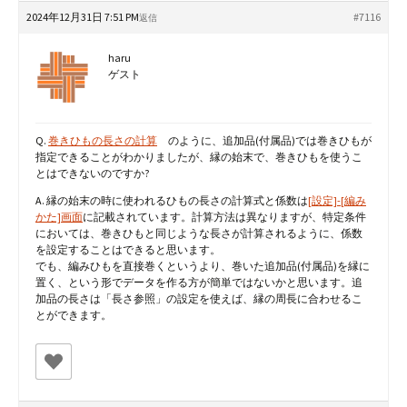
2024年12月31日 7:51 PM
#7116
返信
haru
ゲスト
Q.
巻きひもの長さの計算
のように、追加品(付属品)では巻きひもが
指定できることがわかりましたが、縁の始末で、巻きひもを使うこ
とはできないのですか?
A. 縁の始末の時に使われるひもの長さの計算式と係数は
[設定]-[編み
かた]画面
に記載されています。計算方法は異なりますが、特定条件
においては、巻きひもと同じような長さが計算されるように、係数
を設定することはできると思います。
でも、編みひもを直接巻くというより、巻いた追加品(付属品)を縁に
置く、という形でデータを作る方が簡単ではないかと思います。追
加品の長さは「長さ参照」の設定を使えば、縁の周長に合わせるこ
とができます。