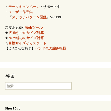
・
データキャンペーン
・サポート中
・
ユーザー作品集
・『
ステッチパターン図鑑
』52p PDF
スマホもOK!
Webツール
★
四角かごの
サイズ計算
★
斜め編みの
サイズ計算
☆
目標サイズ
からスタート
【え!?こんな柄？】
バンド色の
編み模様
検索
検
索:
ShortCut