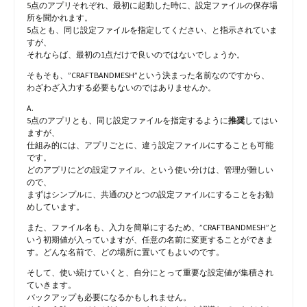
5点のアプリそれぞれ、最初に起動した時に、設定ファイルの保存場
所を聞かれます。
5点とも、同じ設定ファイルを指定してください、と指示されていま
すが、
それならば、最初の1点だけで良いのではないでしょうか。
そもそも、”CRAFTBANDMESH”という決まった名前なのですから、
わざわざ入力する必要もないのではありませんか。
A.
5点のアプリとも、同じ設定ファイルを指定するように
推奨
してはい
ますが、
仕組み的には、アプリごとに、違う設定ファイルにすることも可能
です。
どのアプリにどの設定ファイル、という使い分けは、管理が難しい
ので、
まずはシンプルに、共通のひとつの設定ファイルにすることをお勧
めしています。
また、ファイル名も、入力を簡単にするため、”CRAFTBANDMESH”と
いう初期値が入っていますが、任意の名前に変更することができま
す。どんな名前で、どの場所に置いてもよいのです。
そして、使い続けていくと、自分にとって重要な設定値が集積され
ていきます。
バックアップも必要になるかもしれません。