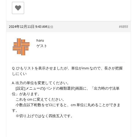
2024年12月11日 9:43 AM
#6893
返信
haru
ゲスト
Q. ひもリストを表示させましたが、単位がmm なので、長さが把握
しにくい
A. 出力の単位を変更してください。
[設定]メニューの[バンドの種類選択]画面に、「出力時の寸法単
位」があります。
これを cm に変えてください。
小数点以下桁数をゼロにすると、cm 単位に丸めることができま
す。
※切り上げではなく四捨五入です。