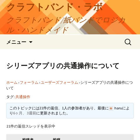
コ
クラフトバンド・ラボ
ン
クラフトバンド/紙バンドでロジカ
テ
ン
ル・ハンドメイド
ツ
検
へ
メニュー
索:
ス
キ
ッ
シリーズアプリの共通操作について
プ
ホーム
›
フォーラム
›
ユーザーズフォーラム
›
シリーズアプリの共通操作につ
いて
タグ:
共通操作
このトピックには21件の返信、1人の参加者があり、最後に
haru
によ
り
6ヶ月、 3週前
に更新されました。
21件の返信スレッドを表示中
投稿者
投稿