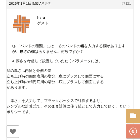
2025年1月1日 9:53 AM
#7121
返信
haru
ゲスト
Q. 「バンドの種類」には、そのバンドの
幅
を入力する欄があります
が、
厚さ
の欄はありません。何故ですか？
A. 厚さを考慮して設定していただくパラメータには、
底の厚さ…内側と外側の差
立ち上げ時の四角底周の増分…底にプラスして側面にする
立ち上げ時の楕円底周の増分…底にプラスして側面にする
があります。
「厚さ」を入力して、ブラックボックスで計算するより、
シンプルな計算式で、そのまま計算に使う値として入力して頂く、という
ポリシーです。