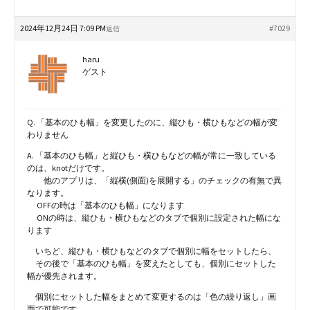
2024年12月24日 7:09 PM
#7029
返信
haru
ゲスト
Q. 「基本のひも幅」を変更したのに、縦ひも・横ひもなどの幅が変
わりません
A. 「基本のひも幅」と縦ひも・横ひもなどの幅が常に一致している
のは、knotだけです。
他のアプリは、「縦横(側面)を展開する」のチェックの有無で異
なります。
OFFの時は「基本のひも幅」になります
ONの時は、縦ひも・横ひもなどのタブで個別に設定された幅にな
ります
いちど、縦ひも・横ひもなどのタブで個別に幅をセットしたら、
その後で「基本のひも幅」を変えたとしても、個別にセットした
幅が優先されます。
個別にセットした幅をまとめて変更するのは「色の繰り返し」画
面で可能です