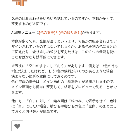
Q.色の組み合わせをいろいろ試しているのですが、本数が多くて、
変更するのが大変です。
A.編集メニューに
[色の変更]と[色の繰り返し]
があります。
本数が多くても、全部が違うというより、何色かの組み合わせでデ
ザインされているのではないでしょうか。ある色を別の色にまとめ
て変えたり、繰り返しの並びを変えたりは、この２つの機能を使い
こなせばかなり効率的にできます。
※裏技に「空白のままにしておく」があります。例えば、3色のうち
2色は決まったけれど、もう1色の候補がいくつかあるような場合、
決まらない箇所を空白にしておくのです。
色が空白の場合は、メイン画面の「基本色」が適用されますので、
メイン画面から簡単に変更して、結果をプレビューで見ることがで
きます。
他にも、「白」に対して、編み図は「線のみ」で表示させて、色味
は「白」にしたい場合。横ひもや縦ひもの色は「空白」のままにし
ておくと切り替えが簡単です。