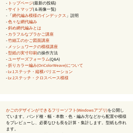
-
トップページ
(最新の投稿)
-
サイトマップ
(＆画像一覧)
- 「
網代編み模様のインデックス
」説明
-
色々な網代編み
-
斜め網代編みとは
-
カラフルなプラかご講座
-
竹細工のかご図面講座
-
メッシュワークの模様講座
-
型紙の実寸印刷
の操作方法
-
ユーザーズフォーラム
(Q&A)
-
折りカラー編み(OriColorWeave)について
-
Lv.1ステッチ・縦横バリエーション
-
Lv.2ステッチ・クロスベース模様
かごのデザインができるフリーソフト(Windowsアプリ)
を公開し
ています。バンド種・幅・本数・色・編み方などから配置や模様
をプレビューし、必要なひも長を計算・集計します。型紙も作れ
ます。