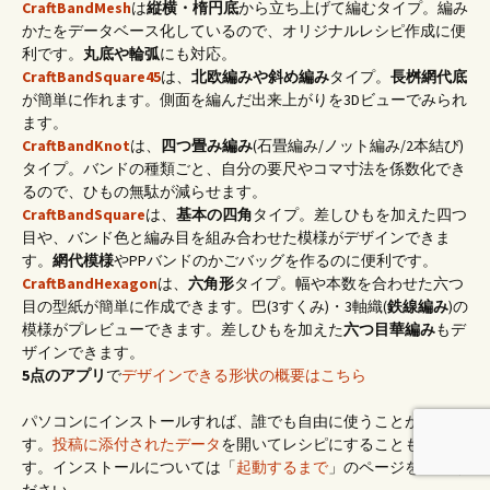
CraftBandMesh
は
縦横・楕円底
から立ち上げて編むタイプ。編み
かたをデータベース化しているので、オリジナルレシピ作成に便
利です。
丸底や輪弧
にも対応。
CraftBandSquare45
は、
北欧編みや斜め編み
タイプ。
長桝網代底
が簡単に作れます。側面を編んだ出来上がりを3Dビューでみられ
ます。
CraftBandKnot
は、
四つ畳み編み
(石畳編み/ノット編み/2本結び)
タイプ。バンドの種類ごと、自分の要尺やコマ寸法を係数化でき
るので、ひもの無駄が減らせます。
CraftBandSquare
は、
基本の四角
タイプ。差しひもを加えた四つ
目や、バンド色と編み目を組み合わせた模様がデザインできま
す。
網代模様
やPPバンドのかごバッグを作るのに便利です。
CraftBandHexagon
は、
六角形
タイプ。幅や本数を合わせた六つ
目の型紙が簡単に作成できます。巴(3すくみ)・3軸織(
鉄線編み
)の
模様がプレビューできます。差しひもを加えた
六つ目華編み
もデ
ザインできます。
5点のアプリ
で
デザインできる形状の概要はこちら
パソコンにインストールすれば、誰でも自由に使うことができま
す。
投稿に添付されたデータ
を開いてレシピにすることもできま
す。インストールについては「
起動するまで
」のページをご覧く