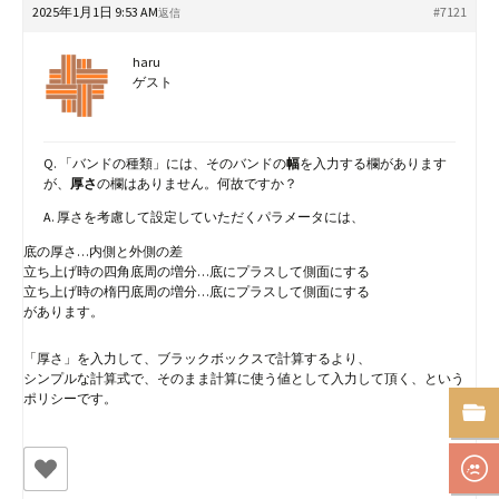
2025年1月1日 9:53 AM
#7121
返信
haru
ゲスト
Q. 「バンドの種類」には、そのバンドの
幅
を入力する欄があります
が、
厚さ
の欄はありません。何故ですか？
A. 厚さを考慮して設定していただくパラメータには、
底の厚さ…内側と外側の差
立ち上げ時の四角底周の増分…底にプラスして側面にする
立ち上げ時の楕円底周の増分…底にプラスして側面にする
があります。
「厚さ」を入力して、ブラックボックスで計算するより、
シンプルな計算式で、そのまま計算に使う値として入力して頂く、という
ポリシーです。