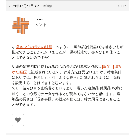
2024年12月31日 7:51 PM
#7116
返信
haru
ゲスト
Q.
巻きひもの長さの計算
のように、追加品(付属品)では巻きひもが
指定できることがわかりましたが、縁の始末で、巻きひもを使うこ
とはできないのですか?
A. 縁の始末の時に使われるひもの長さの計算式と係数は
[設定]-[編み
かた]画面
に記載されています。計算方法は異なりますが、特定条件
においては、巻きひもと同じような長さが計算されるように、係数
を設定することはできると思います。
でも、編みひもを直接巻くというより、巻いた追加品(付属品)を縁に
置く、という形でデータを作る方が簡単ではないかと思います。追
加品の長さは「長さ参照」の設定を使えば、縁の周長に合わせるこ
とができます。