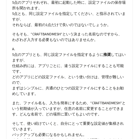
5点のアプリそれぞれ、最初に起動した時に、設定ファイルの保存場
所を聞かれます。
5点とも、同じ設定ファイルを指定してください、と指示されていま
すが、
それならば、最初の1点だけで良いのではないでしょうか。
そもそも、”CRAFTBANDMESH”という決まった名前なのですから、
わざわざ入力する必要もないのではありませんか。
A.
5点のアプリとも、同じ設定ファイルを指定するように
推奨
してはい
ますが、
仕組み的には、アプリごとに、違う設定ファイルにすることも可能
です。
どのアプリにどの設定ファイル、という使い分けは、管理が難しい
ので、
まずはシンプルに、共通のひとつの設定ファイルにすることをお勧
めしています。
また、ファイル名も、入力を簡単にするため、”CRAFTBANDMESH”と
いう初期値が入っていますが、任意の名前に変更することができま
す。どんな名前で、どの場所に置いてもよいのです。
そして、使い続けていくと、自分にとって重要な設定値が集積され
ていきます。
バックアップも必要になるかもしれません。