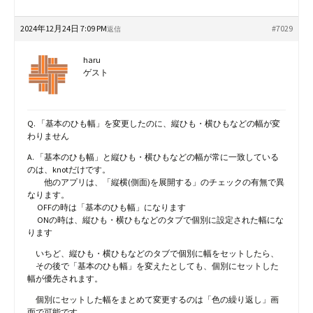
2024年12月24日 7:09 PM
#7029
返信
haru
ゲスト
Q. 「基本のひも幅」を変更したのに、縦ひも・横ひもなどの幅が変
わりません
A. 「基本のひも幅」と縦ひも・横ひもなどの幅が常に一致している
のは、knotだけです。
他のアプリは、「縦横(側面)を展開する」のチェックの有無で異
なります。
OFFの時は「基本のひも幅」になります
ONの時は、縦ひも・横ひもなどのタブで個別に設定された幅にな
ります
いちど、縦ひも・横ひもなどのタブで個別に幅をセットしたら、
その後で「基本のひも幅」を変えたとしても、個別にセットした
幅が優先されます。
個別にセットした幅をまとめて変更するのは「色の繰り返し」画
面で可能です