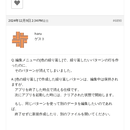
2024年12月9日 2:34 PM
#6890
返信
haru
ゲスト
Q. 編集メニューの[色の繰り返し]で、繰り返したいパターンの行を作
ったのに、
そのパターンが消えてしまいました。
A. [色の繰り返し]で作成した繰り返しパターンは、編集中は保持され
ますが、
アプリを終了した時点で消える仕様です。
次にアプリを起動した時には、クリアされた状態で開始します。
もし、同じパターンを使って別のデータを編集したいのであれ
ば、
終了せずに新規作成したり、別のファイルを開いてください。