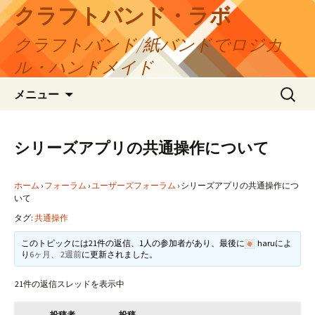
コ
クラフトバンド・ラボ
ン
クラフトバンド/紙バンドでロジカ
テ
ン
ル・ハンドメイド
ツ
検
へ
メニュー
索:
ス
キ
ッ
シリーズアプリの共通操作について
プ
ホーム
›
フォーラム
›
ユーザーズフォーラム
›
シリーズアプリの共通操作につ
いて
タグ:
共通操作
このトピックには21件の返信、1人の参加者があり、最後に
haru
によ
り
6ヶ月、 2週前
に更新されました。
21件の返信スレッドを表示中
投稿者
投稿