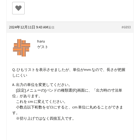
2024年12月11日 9:43 AM
#6893
返信
haru
ゲスト
Q. ひもリストを表示させましたが、単位がmm なので、長さが把握
しにくい
A. 出力の単位を変更してください。
[設定]メニューの[バンドの種類選択]画面に、「出力時の寸法単
位」があります。
これを cm に変えてください。
小数点以下桁数をゼロにすると、cm 単位に丸めることができま
す。
※切り上げではなく四捨五入です。