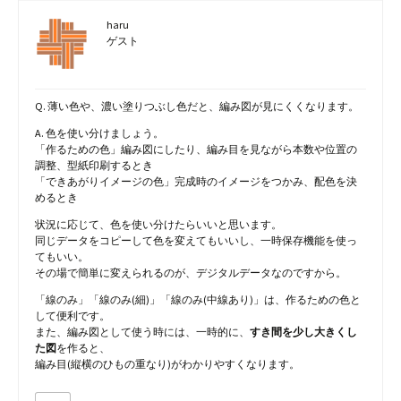
haru
ゲスト
Q. 薄い色や、濃い塗りつぶし色だと、編み図が見にくくなります。
A. 色を使い分けましょう。
「作るための色」編み図にしたり、編み目を見ながら本数や位置の
調整、型紙印刷するとき
「できあがりイメージの色」完成時のイメージをつかみ、配色を決
めるとき
状況に応じて、色を使い分けたらいいと思います。
同じデータをコピーして色を変えてもいいし、一時保存機能を使っ
てもいい。
その場で簡単に変えられるのが、デジタルデータなのですから。
「線のみ」「線のみ(細)」「線のみ(中線あり)」は、作るための色と
して便利です。
また、編み図として使う時には、一時的に、
すき間を少し大きくし
た図
を作ると、
編み目(縦横のひもの重なり)がわかりやすくなります。