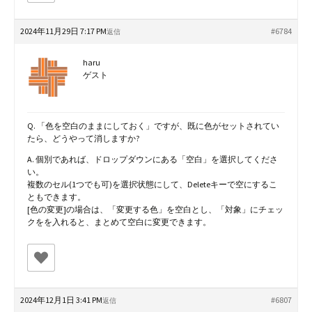
2024年11月29日 7:17 PM
#6784
返信
haru
ゲスト
Q. 「色を空白のままにしておく」ですが、既に色がセットされてい
たら、どうやって消しますか?
A. 個別であれば、ドロップダウンにある「空白」を選択してくださ
い。
複数のセル(1つでも可)を選択状態にして、Deleteキーで空にするこ
ともできます。
[色の変更]の場合は、「変更する色」を空白とし、「対象」にチェッ
クをを入れると、まとめて空白に変更できます。
2024年12月1日 3:41 PM
#6807
返信