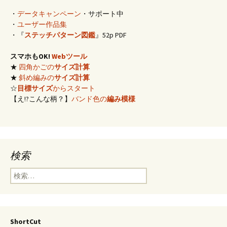
・
データキャンペーン
・サポート中
・
ユーザー作品集
・『
ステッチパターン図鑑
』52p PDF
スマホもOK!
Webツール
★
四角かごの
サイズ計算
★
斜め編みの
サイズ計算
☆
目標サイズ
からスタート
【え!?こんな柄？】
バンド色の
編み模様
検索
検
索:
ShortCut