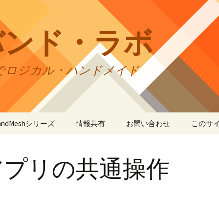
バンド・ラボ
でロジカル・ハンドメイド
tBandMeshシリーズ
情報共有
お問い合わせ
このサ
andMesh
CraftBandMesh使用例
バンドの種類
サイト
リの利
アプリの共通操作
andSquare45
CraftBandMesh出力例
CraftBandSquare45使用
ユーザーズフォーラム
例
折りカ
(OriCo
andKnot
CraftBandKnot使用例
ユーザー作品集
て
CraftBandSquare45出力
例
andSquare
CraftBandKnot出力例
リンク・リンク
プライ