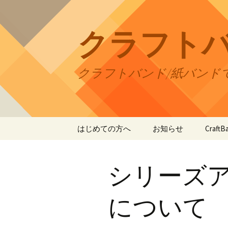
コ
ン
テ
クラフト
ン
ツ
へ
クラフトバンド/紙バンド
ス
キ
ッ
プ
はじめての方へ
お知らせ
Craf
CraftB
シリーズ
CraftB
CraftB
について
CraftB