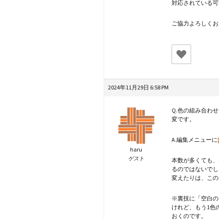
対応されている可
ご協力よろしくお
2024年11月29日 6:58 PM
Q.色の組み合わ
変です。
A.編集メニューに
haru
ゲスト
本数が多くても、
るのではないでし
変えたりは、この
※裏技に「空白の
けれど、もう1色
おくのです。