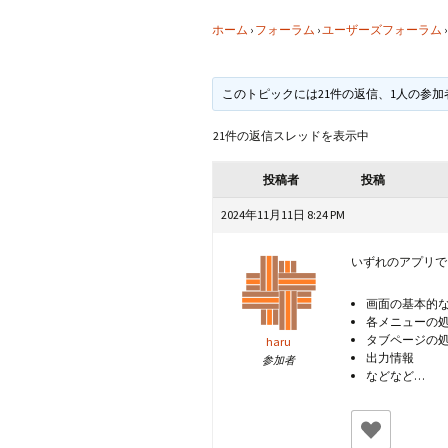
CraftB
ホーム
›
フォーラム
›
ユーザーズフォーラム
›
CbMes
このトピックには21件の返信、1人の参
起動す
21件の返信スレッドを表示中
データ
投稿者
投稿
2024年11月11日 8:24 PM
いずれのアプリで
画面の基本的
各メニューの
タブページの
haru
出力情報
参加者
などなど…