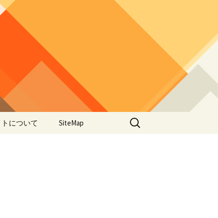
検
イトについて
SiteMap
索:
のデータやアプ
用について
ラー編み
lorWeave)につい
バシーポリシー