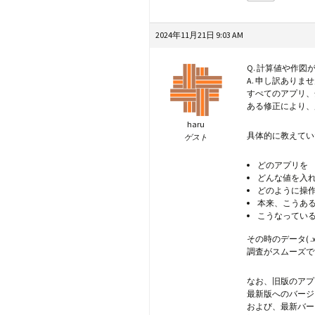
2024年11月21日 9:03 AM
Q. 計算値や作図
A. 申し訳ありま
すぺてのアプリ、
ある修正により、
haru
具体的に教えてい
ゲスト
どのアプリを
どんな値を入
どのように操
本来、こうあ
こうなってい
その時のデータ( 
調査がスムーズで
なお、旧版のアプ
最新版へのバージ
および、最新バー