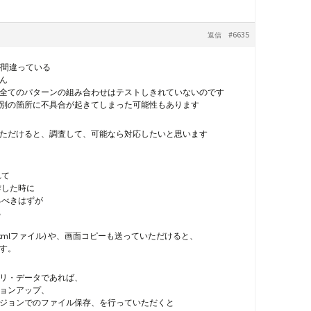
#6635
返信
が間違っている
せん
全てのパターンの組み合わせはテストしきれていないのです
別の箇所に不具合が起きてしまった可能性もあります
ただけると、調査して、可能なら対応したいと思います
れて
作した時に
るべきはずが
る
.xmlファイル) や、画面コピーも送っていただけると、
す。
リ・データであれば、
ョンアップ、
ジョンでのファイル保存、を行っていただくと