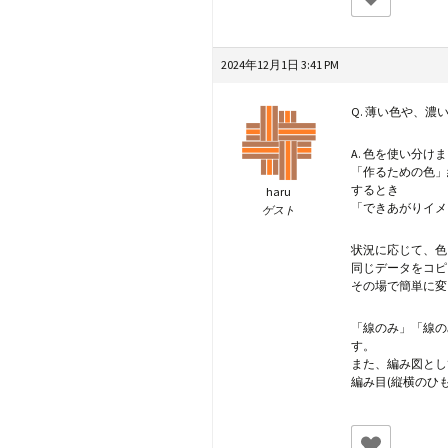
2024年12月1日 3:41 PM
Q. 薄い色や、
A. 色を使い分け
「作るための色」
するとき
haru
「できあがりイメ
ゲスト
状況に応じて、色
同じデータをコピ
その場で簡単に変
「線のみ」「線の
す。
また、編み図とし
編み目(縦横のひ