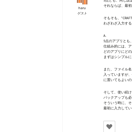
5点とも、同じ設
それならば、最初
haru
ゲスト
そもそも、”CRA
わざわざ入力する
A.
5点のアプリとも
仕組み的には、ア
どのアプリにどの
まずはシンプルに
また、ファイル名も
入っていますが、
に置いてもよいの
そして、使い続け
バックアップも必
そういう時に、そ
最初に入力してい