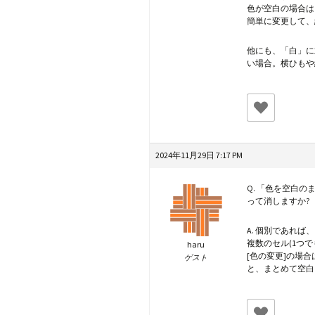
色が空白の場合は
簡単に変更して、
他にも、「白」に
い場合。横ひもや
2024年11月29日 7:17 PM
Q. 「色を空白
って消しますか?
A. 個別であれ
複数のセル(1つで
haru
[色の変更]の場
ゲスト
と、まとめて空白