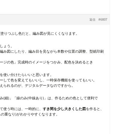
#6807
返信
濃い塗りつぶし色だと、編み図が見にくくなります。
ましょう。
編み図にしたり、編み目を見ながら本数や位置の調整、型紙印刷
ージの色」完成時のイメージをつかみ、配色を決めるとき
を使い分けたらいいと思います。
ーして色を変えてもいいし、一時保存機能を使ってもいい。
えられるのが、デジタルデータなのですから。
み(細)」「線のみ(中線あり)」は、作るための色として便利で
て使う時には、一時的に、
すき間を少し大きくした図
を作ると、
もの重なり)がわかりやすくなります。