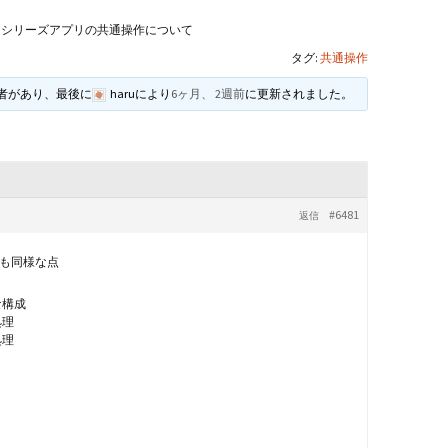
andHexagon
Webツールのご案内
四角かごのサ
シリーズアプリの共通操作について
タグ:
共通操作
h
斜め編み(北欧
イズ計算
加者があり、最後に
haru
により
6ヶ月、 2週前
に更新されました。
るまで
お任せインストール手
順
目標サイズか
について
手動インストール手順
バンド色の編
#6481
返信
初回起動手順と始め方
縦横のステッ
組合せ模様
も同様な点
クロスベース
チ・2色の組
な構成
処理
処理