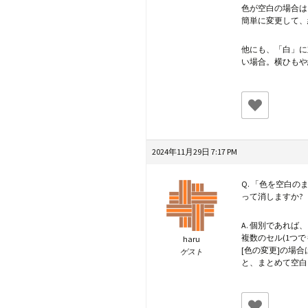
色が空白の場合は
簡単に変更して、
他にも、「白」に
い場合。横ひもや
2024年11月29日 7:17 PM
Q. 「色を空白
って消しますか?
A. 個別であれ
複数のセル(1つで
haru
[色の変更]の場
ゲスト
と、まとめて空白