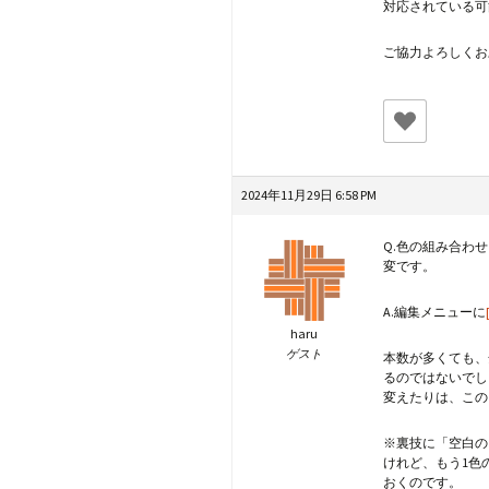
対応されている可
ご協力よろしくお
2024年11月29日 6:58 PM
Q.色の組み合わ
変です。
A.編集メニューに
haru
ゲスト
本数が多くても、
るのではないでし
変えたりは、この
※裏技に「空白の
けれど、もう1色
おくのです。