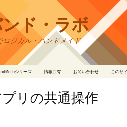
バンド・ラボ
でロジカル・ハンドメイド
tBandMeshシリーズ
情報共有
お問い合わせ
このサ
andMesh
CraftBandMesh使用例
バンドの種類
サイト
リの利
アプリの共通操作
andSquare45
CraftBandMesh出力例
CraftBandSquare45使用
ユーザーズフォーラム
例
折りカ
(OriCo
andKnot
CraftBandKnot使用例
ユーザー作品集
て
CraftBandSquare45出力
例
andSquare
CraftBandKnot出力例
リンク・リンク
プライ