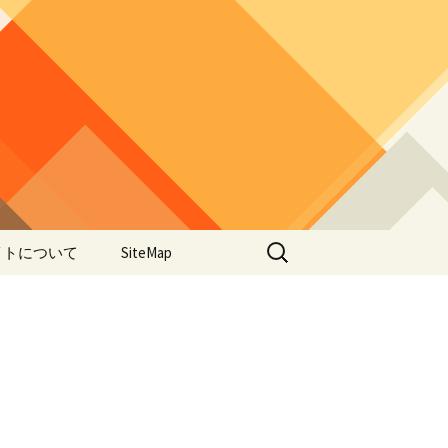
検
イトについて
SiteMap
索:
のデータやアプ
用について
ラー編み
lorWeave)につい
バシーポリシー