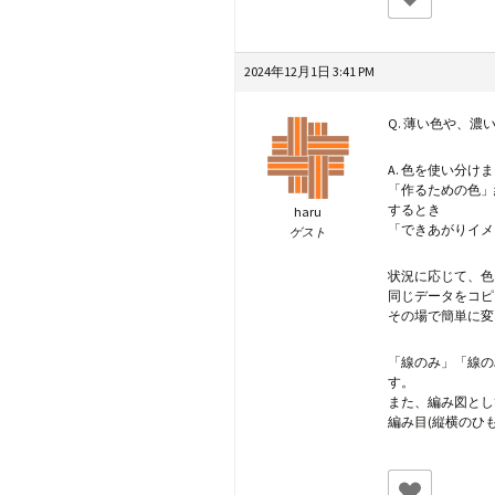
2024年12月1日 3:41 PM
Q. 薄い色や、
A. 色を使い分け
「作るための色」
するとき
haru
「できあがりイメ
ゲスト
状況に応じて、色
同じデータをコピ
その場で簡単に変
「線のみ」「線の
す。
また、編み図とし
編み目(縦横のひ