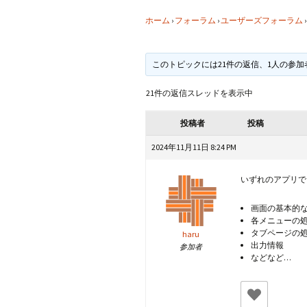
CraftB
ホーム
›
フォーラム
›
ユーザーズフォーラム
›
CbMes
このトピックには21件の返信、1人の参
起動す
21件の返信スレッドを表示中
データ
投稿者
投稿
2024年11月11日 8:24 PM
いずれのアプリで
画面の基本的
各メニューの
タブページの
haru
出力情報
参加者
などなど…