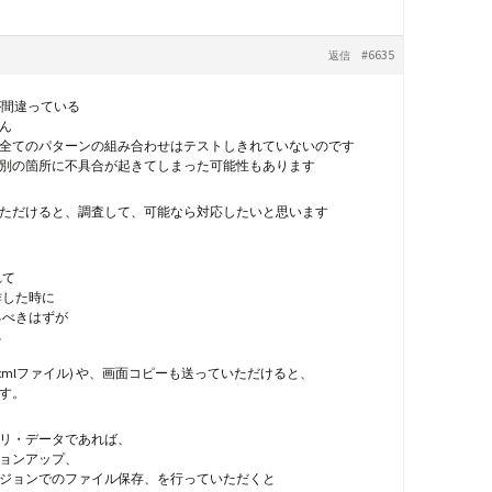
#6635
返信
が間違っている
せん
全てのパターンの組み合わせはテストしきれていないのです
別の箇所に不具合が起きてしまった可能性もあります
ただけると、調査して、可能なら対応したいと思います
れて
作した時に
るべきはずが
る
.xmlファイル) や、画面コピーも送っていただけると、
す。
リ・データであれば、
ョンアップ、
ジョンでのファイル保存、を行っていただくと