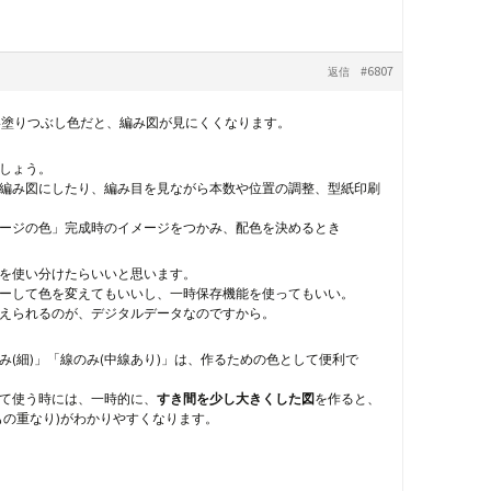
#6807
返信
濃い塗りつぶし色だと、編み図が見にくくなります。
ましょう。
編み図にしたり、編み目を見ながら本数や位置の調整、型紙印刷
ージの色」完成時のイメージをつかみ、配色を決めるとき
を使い分けたらいいと思います。
ーして色を変えてもいいし、一時保存機能を使ってもいい。
えられるのが、デジタルデータなのですから。
み(細)」「線のみ(中線あり)」は、作るための色として便利で
て使う時には、一時的に、
すき間を少し大きくした図
を作ると、
もの重なり)がわかりやすくなります。