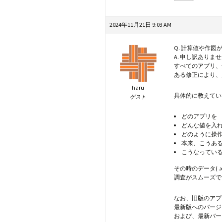
2024年11月21日 9:03 AM
Q. 計算値や作図
A. 申し訳ありま
すぺてのアプリ、
ある修正により、
haru
具体的に教えてい
ゲスト
どのアプリを
どんな値を入
どのように操
本来、こうあ
こうなってい
その時のデータ( 
調査がスムーズで
なお、旧版のアプ
最新版へのバージ
および、最新バー