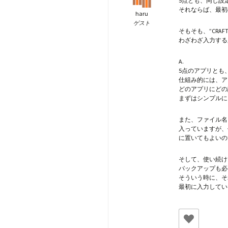
5点とも、同じ設
それならば、最初
haru
ゲスト
そもそも、”CRA
わざわざ入力する
A.
5点のアプリとも
仕組み的には、ア
どのアプリにどの
まずはシンプルに
また、ファイル名も
入っていますが、
に置いてもよいの
そして、使い続け
バックアップも必
そういう時に、そ
最初に入力してい