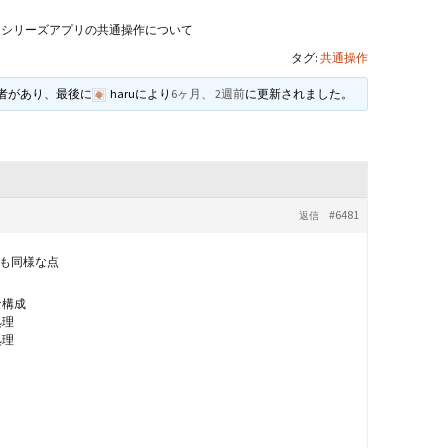
andHexagon
Webツールのご案内
四角かごのサ
シリーズアプリの共通操作について
タグ:
共通操作
h
斜め編み(北欧
イズ計算
加者があり、最後に
haru
により
6ヶ月、 2週前
に更新されました。
るまで
お任せインストール手
順
目標サイズか
について
手動インストール手順
バンド色の編
#6481
返信
初回起動手順と始め方
縦横のステッ
組合せ模様
も同様な点
クロスベース
チ・2色の組
な構成
処理
処理