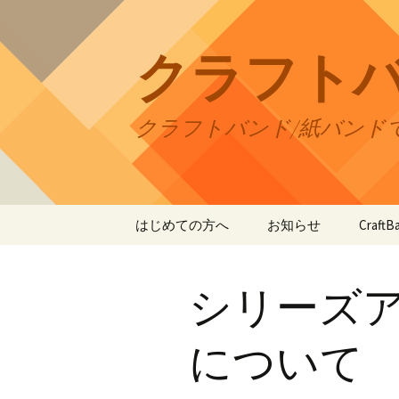
コ
ン
テ
クラフト
ン
ツ
へ
クラフトバンド/紙バンド
ス
キ
ッ
プ
はじめての方へ
お知らせ
Craf
CraftB
シリーズ
CraftB
CraftB
について
CraftB