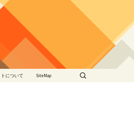
検
イトについて
SiteMap
索:
のデータやアプ
用について
ラー編み
lorWeave)につい
バシーポリシー