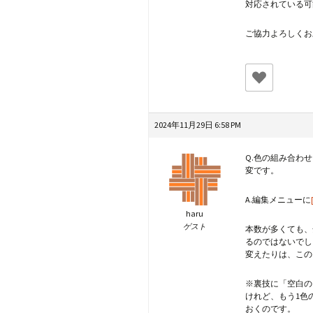
対応されている可
ご協力よろしくお
2024年11月29日 6:58 PM
Q.色の組み合わ
変です。
A.編集メニューに
haru
ゲスト
本数が多くても、
るのではないでし
変えたりは、この
※裏技に「空白の
けれど、もう1色
おくのです。