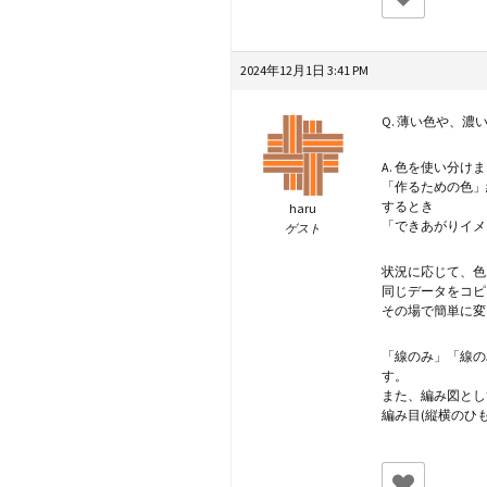
2024年12月1日 3:41 PM
Q. 薄い色や、
A. 色を使い分け
「作るための色」
するとき
haru
「できあがりイメ
ゲスト
状況に応じて、色
同じデータをコピ
その場で簡単に変
「線のみ」「線の
す。
また、編み図とし
編み目(縦横のひ