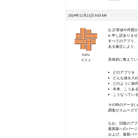
2024年11月21日 9:03 AM
Q. 計算値や作図
A. 申し訳ありま
すぺてのアプリ、
ある修正により、
haru
具体的に教えてい
ゲスト
どのアプリを
どんな値を入
どのように操
本来、こうあ
こうなってい
その時のデータ( 
調査がスムーズで
なお、旧版のアプ
最新版へのバージ
および、最新バー