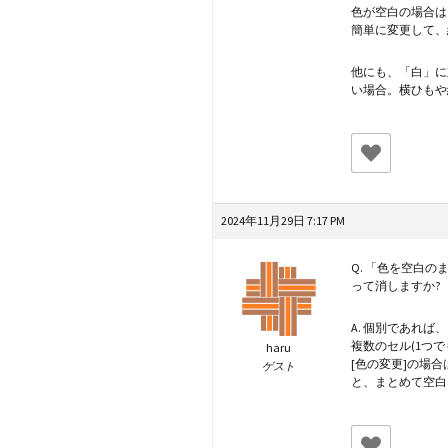
色が空白の場合は
簡単に変更して、
他にも、「白」に
い場合。横ひもや
2024年11月29日 7:17 PM
Q. 「色を空白
って消しますか?
A. 個別であれ
複数のセル(1つで
haru
[色の変更]の場
ゲスト
と、まとめて空白