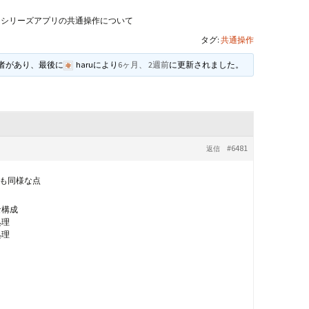
andHexagon
Webツールのご案内
四角かごのサ
シリーズアプリの共通操作について
タグ:
共通操作
h
斜め編み(北欧
イズ計算
加者があり、最後に
haru
により
6ヶ月、 2週前
に更新されました。
るまで
お任せインストール手
順
目標サイズか
について
手動インストール手順
バンド色の編
#6481
返信
初回起動手順と始め方
縦横のステッ
組合せ模様
も同様な点
クロスベース
チ・2色の組
な構成
処理
処理