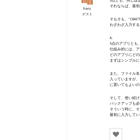
5点とも、同じ設
それならば、最初
haru
ゲスト
そもそも、”CRA
わざわざ入力する
A.
5点のアプリとも
仕組み的には、ア
どのアプリにどの
まずはシンプルに
また、ファイル名も
入っていますが、
に置いてもよいの
そして、使い続け
バックアップも必
そういう時に、そ
最初に入力してい