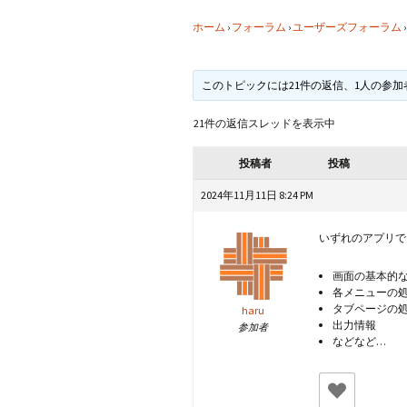
CraftB
ホーム
›
フォーラム
›
ユーザーズフォーラム
›
CbMes
このトピックには21件の返信、1人の参
起動す
21件の返信スレッドを表示中
データ
投稿者
投稿
2024年11月11日 8:24 PM
いずれのアプリで
画面の基本的
各メニューの
タブページの
haru
出力情報
参加者
などなど…