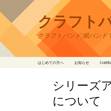
コ
ン
テ
クラフト
ン
ツ
へ
クラフトバンド/紙バンド
ス
キ
ッ
プ
はじめての方へ
お知らせ
Craf
CraftB
シリーズ
CraftB
CraftB
について
CraftB