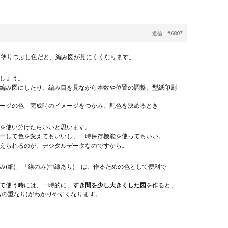
#6807
返信
濃い塗りつぶし色だと、編み図が見にくくなります。
ましょう。
編み図にしたり、編み目を見ながら本数や位置の調整、型紙印刷
ージの色」完成時のイメージをつかみ、配色を決めるとき
を使い分けたらいいと思います。
ーして色を変えてもいいし、一時保存機能を使ってもいい。
えられるのが、デジタルデータなのですから。
み(細)」「線のみ(中線あり)」は、作るための色として便利で
て使う時には、一時的に、
すき間を少し大きくした図
を作ると、
もの重なり)がわかりやすくなります。