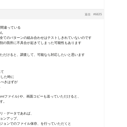
#6635
返信
が間違っている
せん
全てのパターンの組み合わせはテストしきれていないのです
別の箇所に不具合が起きてしまった可能性もあります
ただけると、調査して、可能なら対応したいと思います
れて
作した時に
るべきはずが
る
.xmlファイル) や、画面コピーも送っていただけると、
す。
リ・データであれば、
ョンアップ、
ジョンでのファイル保存、を行っていただくと