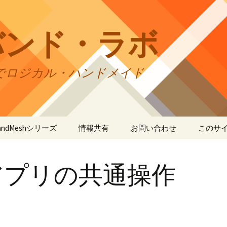
バンド・ラボ
でロジカル・ハンドメイド
tBandMeshシリーズ
情報共有
お問い合わせ
このサ
andMesh
CraftBandMesh使用例
バンドの種類
サイト
リの利
アプリの共通操作
andSquare45
CraftBandMesh出力例
CraftBandSquare45使用
ユーザーズフォーラム
例
折りカ
(OriCo
andKnot
CraftBandKnot使用例
ユーザー作品集
て
CraftBandSquare45出力
例
andSquare
CraftBandKnot出力例
リンク・リンク
プライ