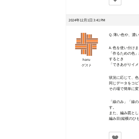
2024年12月1日 3:41 PM
Q. 薄い色や、
A. 色を使い分け
「作るための色」
するとき
haru
「できあがりイメ
ゲスト
状況に応じて、色
同じデータをコピ
その場で簡単に変
「線のみ」「線の
す。
また、編み図とし
編み目(縦横のひ