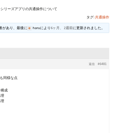
andHexagon
Webツールのご案内
四角かごのサ
シリーズアプリの共通操作について
タグ:
共通操作
h
斜め編み(北欧
イズ計算
加者があり、最後に
haru
により
6ヶ月、 2週前
に更新されました。
るまで
お任せインストール手
順
目標サイズか
について
手動インストール手順
バンド色の編
#6481
返信
初回起動手順と始め方
縦横のステッ
組合せ模様
も同様な点
クロスベース
チ・2色の組
な構成
処理
処理