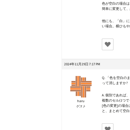
色が空白の場合は
簡単に変更して、
他にも、「白」に
い場合。横ひもや
2024年11月29日 7:17 PM
Q. 「色を空白
って消しますか?
A. 個別であれ
複数のセル(1つで
haru
[色の変更]の場
ゲスト
と、まとめて空白