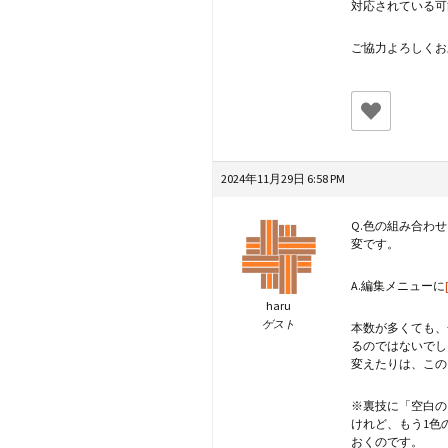
対応されている可
ご協力よろしくお
2024年11月29日 6:58 PM
Q.色の組み合わ
変です。
A.編集メニューに
haru
ゲスト
本数が多くても、
るのではないでし
変えたりは、この
※裏技に「空白の
けれど、もう1色
おくのです。