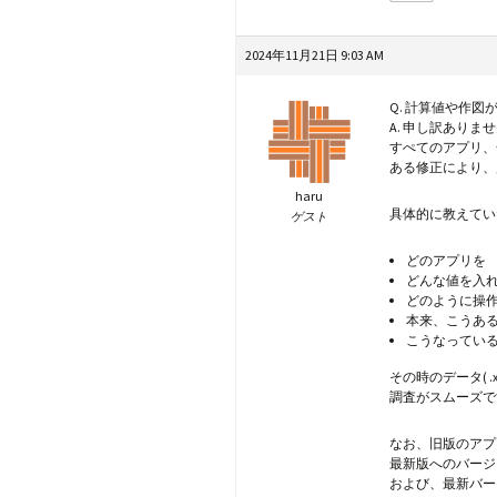
2024年11月21日 9:03 AM
Q. 計算値や作図
A. 申し訳ありま
すぺてのアプリ、
ある修正により、
haru
具体的に教えてい
ゲスト
どのアプリを
どんな値を入
どのように操
本来、こうあ
こうなってい
その時のデータ( 
調査がスムーズで
なお、旧版のアプ
最新版へのバージ
および、最新バー