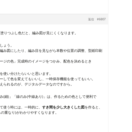
#6807
返信
濃い塗りつぶし色だと、編み図が見にくくなります。
ましょう。
編み図にしたり、編み目を見ながら本数や位置の調整、型紙印刷
ージの色」完成時のイメージをつかみ、配色を決めるとき
を使い分けたらいいと思います。
ーして色を変えてもいいし、一時保存機能を使ってもいい。
えられるのが、デジタルデータなのですから。
み(細)」「線のみ(中線あり)」は、作るための色として便利で
て使う時には、一時的に、
すき間を少し大きくした図
を作ると、
もの重なり)がわかりやすくなります。