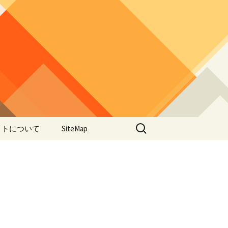
検
イトについて
SiteMap
索:
のデータやアプ
用について
ラー編み
lorWeave)につい
バシーポリシー