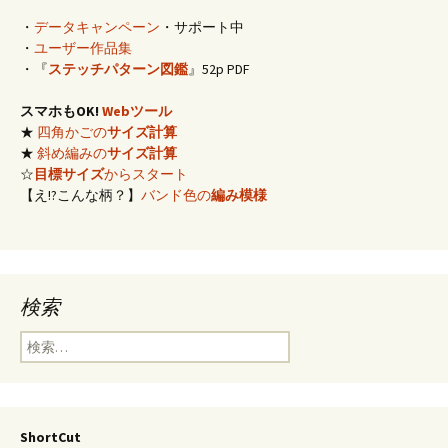
・
データキャンペーン
・サポート中
・
ユーザー作品集
・『
ステッチパターン図鑑
』52p PDF
スマホもOK!
Webツール
★
四角かごの
サイズ計算
★
斜め編みの
サイズ計算
☆
目標サイズ
からスタート
【え!?こんな柄？】
バンド色の
編み模様
検索
検
索:
ShortCut