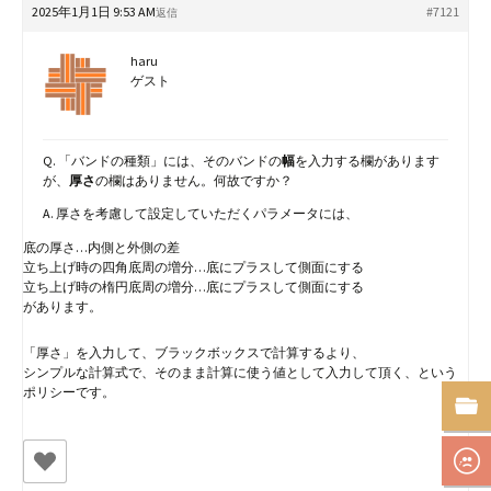
2025年1月1日 9:53 AM
#7121
返信
haru
ゲスト
Q. 「バンドの種類」には、そのバンドの
幅
を入力する欄があります
が、
厚さ
の欄はありません。何故ですか？
A. 厚さを考慮して設定していただくパラメータには、
底の厚さ…内側と外側の差
立ち上げ時の四角底周の増分…底にプラスして側面にする
立ち上げ時の楕円底周の増分…底にプラスして側面にする
があります。
「厚さ」を入力して、ブラックボックスで計算するより、
シンプルな計算式で、そのまま計算に使う値として入力して頂く、という
ポリシーです。