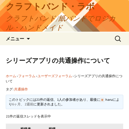
コ
クラフトバンド・ラボ
ン
クラフトバンド/紙バンドでロジカ
テ
ン
ル・ハンドメイド
ツ
検
へ
メニュー
索:
ス
キ
ッ
シリーズアプリの共通操作について
プ
ホーム
›
フォーラム
›
ユーザーズフォーラム
›
シリーズアプリの共通操作につ
いて
タグ:
共通操作
このトピックには21件の返信、1人の参加者があり、最後に
haru
によ
り
6ヶ月、 2週前
に更新されました。
21件の返信スレッドを表示中
投稿者
投稿