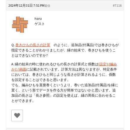
2024年12月31日 7:51 PM
#7116
返信
haru
ゲスト
Q.
巻きひもの長さの計算
のように、追加品(付属品)では巻きひもが
指定できることがわかりましたが、縁の始末で、巻きひもを使うこ
とはできないのですか?
A. 縁の始末の時に使われるひもの長さの計算式と係数は
[設定]-[編み
かた]画面
に記載されています。計算方法は異なりますが、特定条件
においては、巻きひもと同じような長さが計算されるように、係数
を設定することはできると思います。
でも、編みひもを直接巻くというより、巻いた追加品(付属品)を縁に
置く、という形でデータを作る方が簡単ではないかと思います。追
加品の長さは「長さ参照」の設定を使えば、縁の周長に合わせるこ
とができます。