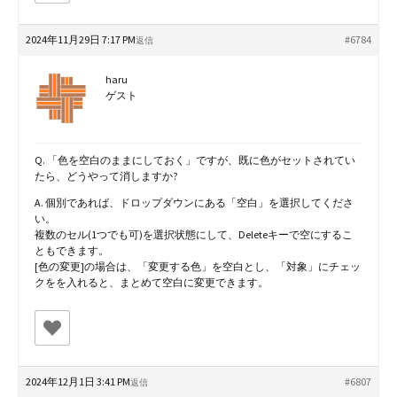
2024年11月29日 7:17 PM
#6784
返信
haru
ゲスト
Q. 「色を空白のままにしておく」ですが、既に色がセットされてい
たら、どうやって消しますか?
A. 個別であれば、ドロップダウンにある「空白」を選択してくださ
い。
複数のセル(1つでも可)を選択状態にして、Deleteキーで空にするこ
ともできます。
[色の変更]の場合は、「変更する色」を空白とし、「対象」にチェッ
クをを入れると、まとめて空白に変更できます。
2024年12月1日 3:41 PM
#6807
返信