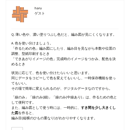
haru
ゲスト
Q. 薄い色や、濃い塗りつぶし色だと、編み図が見にくくなります。
A. 色を使い分けましょう。
「作るための色」編み図にしたり、編み目を見ながら本数や位置の
調整、型紙印刷するとき
「できあがりイメージの色」完成時のイメージをつかみ、配色を決
めるとき
状況に応じて、色を使い分けたらいいと思います。
同じデータをコピーして色を変えてもいいし、一時保存機能を使っ
てもいい。
その場で簡単に変えられるのが、デジタルデータなのですから。
「線のみ」「線のみ(細)」「線のみ(中線あり)」は、作るための色と
して便利です。
また、編み図として使う時には、一時的に、
すき間を少し大きくし
た図
を作ると、
編み目(縦横のひもの重なり)がわかりやすくなります。