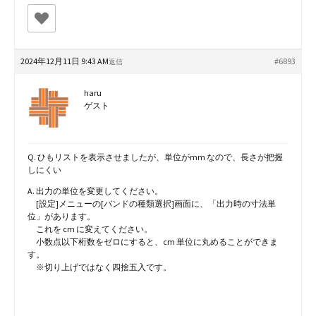
2024年12月11日 9:43 AM
#6893
返信
haru
ゲスト
Q. ひもリストを表示させましたが、単位がmm なので、長さが把握
しにくい
A. 出力の単位を変更してください。
[設定]メニューの[バンドの種類選択]画面に、「出力時の寸法単
位」があります。
これを cm に変えてください。
小数点以下桁数をゼロにすると、cm 単位に丸めることができま
す。
※切り上げではなく四捨五入です。