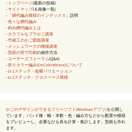
-
トップページ
(最新の投稿)
-
サイトマップ
(＆画像一覧)
- 「
網代編み模様のインデックス
」説明
-
色々な網代編み
-
斜め網代編みとは
-
カラフルなプラかご講座
-
竹細工のかご図面講座
-
メッシュワークの模様講座
-
型紙の実寸印刷
の操作方法
-
ユーザーズフォーラム
(Q&A)
-
折りカラー編み(OriColorWeave)について
-
Lv.1ステッチ・縦横バリエーション
-
Lv.2ステッチ・クロスベース模様
かごのデザインができるフリーソフト(Windowsアプリ)
を公開し
ています。バンド種・幅・本数・色・編み方などから配置や模様
をプレビューし、必要なひも長を計算・集計します。型紙も作れ
ます。