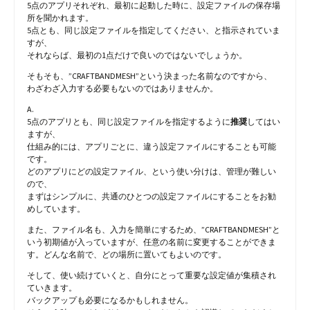
5点のアプリそれぞれ、最初に起動した時に、設定ファイルの保存場
所を聞かれます。
5点とも、同じ設定ファイルを指定してください、と指示されていま
すが、
それならば、最初の1点だけで良いのではないでしょうか。
そもそも、”CRAFTBANDMESH”という決まった名前なのですから、
わざわざ入力する必要もないのではありませんか。
A.
5点のアプリとも、同じ設定ファイルを指定するように
推奨
してはい
ますが、
仕組み的には、アプリごとに、違う設定ファイルにすることも可能
です。
どのアプリにどの設定ファイル、という使い分けは、管理が難しい
ので、
まずはシンプルに、共通のひとつの設定ファイルにすることをお勧
めしています。
また、ファイル名も、入力を簡単にするため、”CRAFTBANDMESH”と
いう初期値が入っていますが、任意の名前に変更することができま
す。どんな名前で、どの場所に置いてもよいのです。
そして、使い続けていくと、自分にとって重要な設定値が集積され
ていきます。
バックアップも必要になるかもしれません。