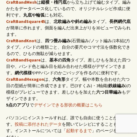
CraftBandMesh
は
縦横・楕円底
から立ち上げて編むタイプ。編み
かたをデータベース化しているので、オリジナルレシピ作成に便
利です。
丸底や輪弧
にも対応。
CraftBandSquare45
は、
北欧編みや斜め編み
タイプ。
長桝網代底
が簡単に作れます。側面を編んだ出来上がりを3Dビューでみられ
ます。
CraftBandKnot
は、
四つ畳み編み
(石畳編み/ノット編み/2本結び)
タイプ。バンドの種類ごと、自分の要尺やコマ寸法を係数化でき
るので、ひもの無駄が減らせます。
CraftBandSquare
は、
基本の四角
タイプ。差しひもを加えた四つ
目や、バンド色と編み目を組み合わせた模様がデザインできま
す。
網代模様
やPPバンドのかごバッグを作るのに便利です。
CraftBandHexagon
は、
六角形
タイプ。幅や本数を合わせた六つ
目の型紙が簡単に作成できます。巴(3すくみ)・3軸織(
鉄線編み
)の
模様がプレビューできます。差しひもを加えた
六つ目華編み
もデ
ザインできます。
5点のアプリ
で
デザインできる形状の概要はこちら
パソコンにインストールすれば、誰でも自由に使うことができま
す。
投稿に添付されたデータ
を開いてレシピにすることもできま
す。インストールについては「
起動するまで
」のページをご覧く