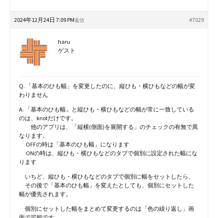
2024年12月24日 7:09 PM
#7029
返信
haru
ゲスト
Q. 「基本のひも幅」を変更したのに、縦ひも・横ひもなどの幅が変
わりません
A. 「基本のひも幅」と縦ひも・横ひもなどの幅が常に一致している
のは、knotだけです。
他のアプリは、「縦横(側面)を展開する」のチェックの有無で異
なります。
OFFの時は「基本のひも幅」になります
ONの時は、縦ひも・横ひもなどのタブで個別に設定された幅にな
ります
いちど、縦ひも・横ひもなどのタブで個別に幅をセットしたら、
その後で「基本のひも幅」を変えたとしても、個別にセットした
幅が優先されます。
個別にセットした幅をまとめて変更するのは「色の繰り返し」画
面で可能です