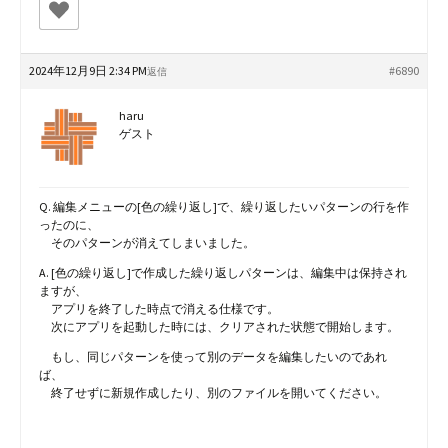
2024年12月9日 2:34 PM
#6890
返信
haru
ゲスト
Q. 編集メニューの[色の繰り返し]で、繰り返したいパターンの行を作
ったのに、
そのパターンが消えてしまいました。
A. [色の繰り返し]で作成した繰り返しパターンは、編集中は保持され
ますが、
アプリを終了した時点で消える仕様です。
次にアプリを起動した時には、クリアされた状態で開始します。
もし、同じパターンを使って別のデータを編集したいのであれ
ば、
終了せずに新規作成したり、別のファイルを開いてください。