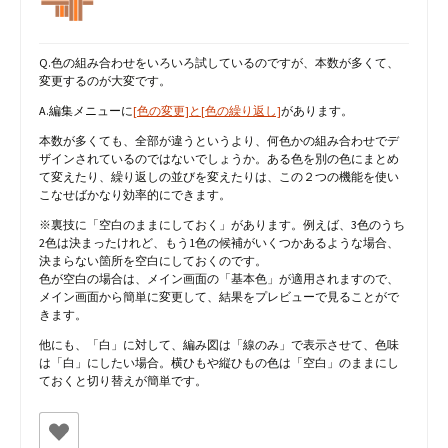
Q.色の組み合わせをいろいろ試しているのですが、本数が多くて、
変更するのが大変です。
A.編集メニューに
[色の変更]と[色の繰り返し]
があります。
本数が多くても、全部が違うというより、何色かの組み合わせでデ
ザインされているのではないでしょうか。ある色を別の色にまとめ
て変えたり、繰り返しの並びを変えたりは、この２つの機能を使い
こなせばかなり効率的にできます。
※裏技に「空白のままにしておく」があります。例えば、3色のうち
2色は決まったけれど、もう1色の候補がいくつかあるような場合、
決まらない箇所を空白にしておくのです。
色が空白の場合は、メイン画面の「基本色」が適用されますので、
メイン画面から簡単に変更して、結果をプレビューで見ることがで
きます。
他にも、「白」に対して、編み図は「線のみ」で表示させて、色味
は「白」にしたい場合。横ひもや縦ひもの色は「空白」のままにし
ておくと切り替えが簡単です。