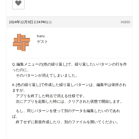
2024年12月9日 2:34 PM
#6890
返信
haru
ゲスト
Q. 編集メニューの[色の繰り返し]で、繰り返したいパターンの行を作
ったのに、
そのパターンが消えてしまいました。
A. [色の繰り返し]で作成した繰り返しパターンは、編集中は保持され
ますが、
アプリを終了した時点で消える仕様です。
次にアプリを起動した時には、クリアされた状態で開始します。
もし、同じパターンを使って別のデータを編集したいのであれ
ば、
終了せずに新規作成したり、別のファイルを開いてください。