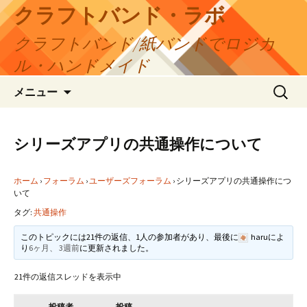
コ
クラフトバンド・ラボ
ン
クラフトバンド/紙バンドでロジカ
テ
ン
ル・ハンドメイド
ツ
検
へ
メニュー
索:
ス
キ
ッ
シリーズアプリの共通操作について
プ
ホーム
›
フォーラム
›
ユーザーズフォーラム
›
シリーズアプリの共通操作につ
いて
タグ:
共通操作
このトピックには21件の返信、1人の参加者があり、最後に
haru
によ
り
6ヶ月、 3週前
に更新されました。
21件の返信スレッドを表示中
投稿者
投稿