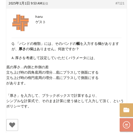
2025年1月1日 9:53 AM
#7121
返信
haru
ゲスト
Q. 「バンドの種類」には、そのバンドの
幅
を入力する欄があります
が、
厚さ
の欄はありません。何故ですか？
A. 厚さを考慮して設定していただくパラメータには、
底の厚さ…内側と外側の差
立ち上げ時の四角底周の増分…底にプラスして側面にする
立ち上げ時の楕円底周の増分…底にプラスして側面にする
があります。
「厚さ」を入力して、ブラックボックスで計算するより、
シンプルな計算式で、そのまま計算に使う値として入力して頂く、という
ポリシーです。