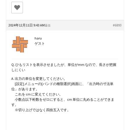
2024年12月11日 9:43 AM
#6893
返信
haru
ゲスト
Q. ひもリストを表示させましたが、単位がmm なので、長さが把握
しにくい
A. 出力の単位を変更してください。
[設定]メニューの[バンドの種類選択]画面に、「出力時の寸法単
位」があります。
これを cm に変えてください。
小数点以下桁数をゼロにすると、cm 単位に丸めることができま
す。
※切り上げではなく四捨五入です。