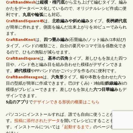
CraftBandMesh
は
縦横・楕円底
から立ち上げて編むタイプ。編み
かたをデータベース化しているので、オリジナルレシピ作成に便
利です。
丸底や輪弧
にも対応。
CraftBandSquare45
は、
北欧編みや斜め編み
タイプ。
長桝網代底
が簡単に作れます。側面を編んだ出来上がりを3Dビューでみられ
ます。
CraftBandKnot
は、
四つ畳み編み
(石畳編み/ノット編み/2本結び)
タイプ。バンドの種類ごと、自分の要尺やコマ寸法を係数化でき
るので、ひもの無駄が減らせます。
CraftBandSquare
は、
基本の四角
タイプ。差しひもを加えた四つ
目や、バンド色と編み目を組み合わせた模様がデザインできま
す。
網代模様
やPPバンドのかごバッグを作るのに便利です。
CraftBandHexagon
は、
六角形
タイプ。幅や本数を合わせた六つ
目の型紙が簡単に作成できます。巴(3すくみ)・3軸織(
鉄線編み
)の
模様がプレビューできます。差しひもを加えた
六つ目華編み
もデ
ザインできます。
5点のアプリ
で
デザインできる形状の概要はこちら
パソコンにインストールすれば、誰でも自由に使うことができま
す。
投稿に添付されたデータ
を開いてレシピにすることもできま
す。インストールについては「
起動するまで
」のページをご覧く