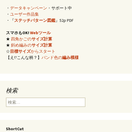
・
データキャンペーン
・サポート中
・
ユーザー作品集
・『
ステッチパターン図鑑
』52p PDF
スマホもOK!
Webツール
★
四角かごの
サイズ計算
★
斜め編みの
サイズ計算
☆
目標サイズ
からスタート
【え!?こんな柄？】
バンド色の
編み模様
検索
検
索:
ShortCut