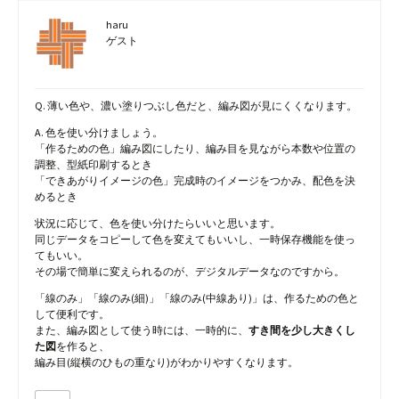
haru
ゲスト
Q. 薄い色や、濃い塗りつぶし色だと、編み図が見にくくなります。
A. 色を使い分けましょう。
「作るための色」編み図にしたり、編み目を見ながら本数や位置の
調整、型紙印刷するとき
「できあがりイメージの色」完成時のイメージをつかみ、配色を決
めるとき
状況に応じて、色を使い分けたらいいと思います。
同じデータをコピーして色を変えてもいいし、一時保存機能を使っ
てもいい。
その場で簡単に変えられるのが、デジタルデータなのですから。
「線のみ」「線のみ(細)」「線のみ(中線あり)」は、作るための色と
して便利です。
また、編み図として使う時には、一時的に、
すき間を少し大きくし
た図
を作ると、
編み目(縦横のひもの重なり)がわかりやすくなります。