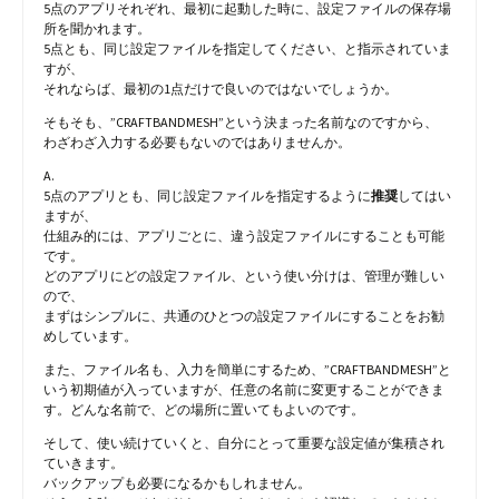
5点のアプリそれぞれ、最初に起動した時に、設定ファイルの保存場
所を聞かれます。
5点とも、同じ設定ファイルを指定してください、と指示されていま
すが、
それならば、最初の1点だけで良いのではないでしょうか。
そもそも、”CRAFTBANDMESH”という決まった名前なのですから、
わざわざ入力する必要もないのではありませんか。
A.
5点のアプリとも、同じ設定ファイルを指定するように
推奨
してはい
ますが、
仕組み的には、アプリごとに、違う設定ファイルにすることも可能
です。
どのアプリにどの設定ファイル、という使い分けは、管理が難しい
ので、
まずはシンプルに、共通のひとつの設定ファイルにすることをお勧
めしています。
また、ファイル名も、入力を簡単にするため、”CRAFTBANDMESH”と
いう初期値が入っていますが、任意の名前に変更することができま
す。どんな名前で、どの場所に置いてもよいのです。
そして、使い続けていくと、自分にとって重要な設定値が集積され
ていきます。
バックアップも必要になるかもしれません。