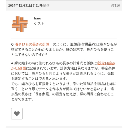
2024年12月31日 7:51 PM
#7116
返信
haru
ゲスト
Q.
巻きひもの長さの計算
のように、追加品(付属品)では巻きひもが
指定できることがわかりましたが、縁の始末で、巻きひもを使うこ
とはできないのですか?
A. 縁の始末の時に使われるひもの長さの計算式と係数は
[設定]-[編み
かた]画面
に記載されています。計算方法は異なりますが、特定条件
においては、巻きひもと同じような長さが計算されるように、係数
を設定することはできると思います。
でも、編みひもを直接巻くというより、巻いた追加品(付属品)を縁に
置く、という形でデータを作る方が簡単ではないかと思います。追
加品の長さは「長さ参照」の設定を使えば、縁の周長に合わせるこ
とができます。