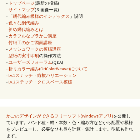
-
トップページ
(最新の投稿)
-
サイトマップ
(＆画像一覧)
- 「
網代編み模様のインデックス
」説明
-
色々な網代編み
-
斜め網代編みとは
-
カラフルなプラかご講座
-
竹細工のかご図面講座
-
メッシュワークの模様講座
-
型紙の実寸印刷
の操作方法
-
ユーザーズフォーラム
(Q&A)
-
折りカラー編み(OriColorWeave)について
-
Lv.1ステッチ・縦横バリエーション
-
Lv.2ステッチ・クロスベース模様
かごのデザインができるフリーソフト(Windowsアプリ)
を公開し
ています。バンド種・幅・本数・色・編み方などから配置や模様
をプレビューし、必要なひも長を計算・集計します。型紙も作れ
ます。