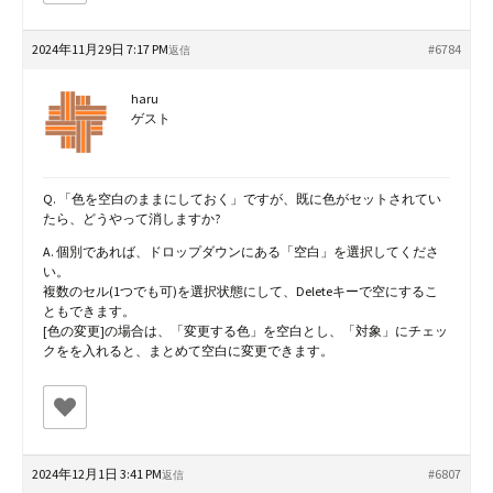
2024年11月29日 7:17 PM
#6784
返信
haru
ゲスト
Q. 「色を空白のままにしておく」ですが、既に色がセットされてい
たら、どうやって消しますか?
A. 個別であれば、ドロップダウンにある「空白」を選択してくださ
い。
複数のセル(1つでも可)を選択状態にして、Deleteキーで空にするこ
ともできます。
[色の変更]の場合は、「変更する色」を空白とし、「対象」にチェッ
クをを入れると、まとめて空白に変更できます。
2024年12月1日 3:41 PM
#6807
返信