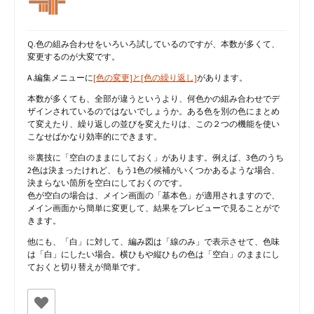
Q.色の組み合わせをいろいろ試しているのですが、本数が多くて、
変更するのが大変です。
A.編集メニューに
[色の変更]と[色の繰り返し]
があります。
本数が多くても、全部が違うというより、何色かの組み合わせでデ
ザインされているのではないでしょうか。ある色を別の色にまとめ
て変えたり、繰り返しの並びを変えたりは、この２つの機能を使い
こなせばかなり効率的にできます。
※裏技に「空白のままにしておく」があります。例えば、3色のうち
2色は決まったけれど、もう1色の候補がいくつかあるような場合、
決まらない箇所を空白にしておくのです。
色が空白の場合は、メイン画面の「基本色」が適用されますので、
メイン画面から簡単に変更して、結果をプレビューで見ることがで
きます。
他にも、「白」に対して、編み図は「線のみ」で表示させて、色味
は「白」にしたい場合。横ひもや縦ひもの色は「空白」のままにし
ておくと切り替えが簡単です。