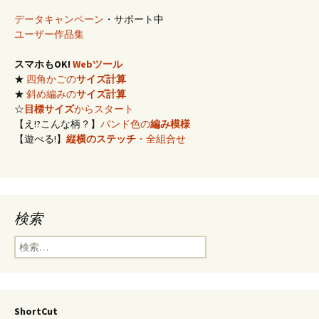
データキャンペーン
・サポート中
ユーザー作品集
スマホもOK!
Webツール
★
四角かごの
サイズ計算
★
斜め編みの
サイズ計算
☆
目標サイズ
からスタート
【え!?こんな柄？】
バンド色の
編み模様
【遊べる!】
縦横のステッチ
・全組合せ
検索
検
索:
ShortCut