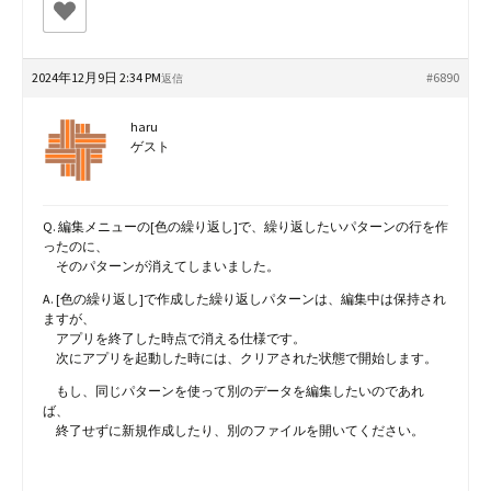
2024年12月9日 2:34 PM
#6890
返信
haru
ゲスト
Q. 編集メニューの[色の繰り返し]で、繰り返したいパターンの行を作
ったのに、
そのパターンが消えてしまいました。
A. [色の繰り返し]で作成した繰り返しパターンは、編集中は保持され
ますが、
アプリを終了した時点で消える仕様です。
次にアプリを起動した時には、クリアされた状態で開始します。
もし、同じパターンを使って別のデータを編集したいのであれ
ば、
終了せずに新規作成したり、別のファイルを開いてください。