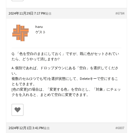
2024年11月29日 7:17 PM
#6784
返信
haru
ゲスト
Q. 「色を空白のままにしておく」ですが、既に色がセットされてい
たら、どうやって消しますか?
A. 個別であれば、ドロップダウンにある「空白」を選択してくださ
い。
複数のセル(1つでも可)を選択状態にして、Deleteキーで空にするこ
ともできます。
[色の変更]の場合は、「変更する色」を空白とし、「対象」にチェッ
クをを入れると、まとめて空白に変更できます。
2024年12月1日 3:41 PM
#6807
返信