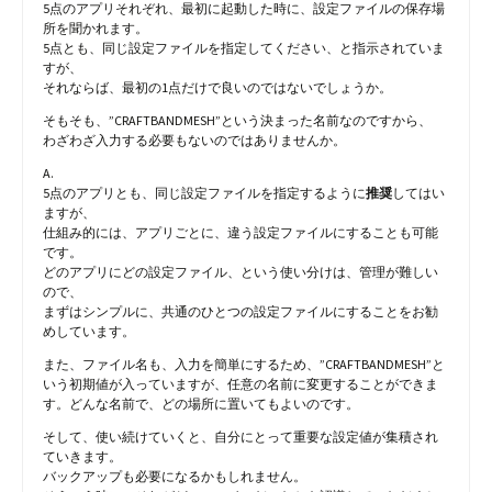
5点のアプリそれぞれ、最初に起動した時に、設定ファイルの保存場
所を聞かれます。
5点とも、同じ設定ファイルを指定してください、と指示されていま
すが、
それならば、最初の1点だけで良いのではないでしょうか。
そもそも、”CRAFTBANDMESH”という決まった名前なのですから、
わざわざ入力する必要もないのではありませんか。
A.
5点のアプリとも、同じ設定ファイルを指定するように
推奨
してはい
ますが、
仕組み的には、アプリごとに、違う設定ファイルにすることも可能
です。
どのアプリにどの設定ファイル、という使い分けは、管理が難しい
ので、
まずはシンプルに、共通のひとつの設定ファイルにすることをお勧
めしています。
また、ファイル名も、入力を簡単にするため、”CRAFTBANDMESH”と
いう初期値が入っていますが、任意の名前に変更することができま
す。どんな名前で、どの場所に置いてもよいのです。
そして、使い続けていくと、自分にとって重要な設定値が集積され
ていきます。
バックアップも必要になるかもしれません。