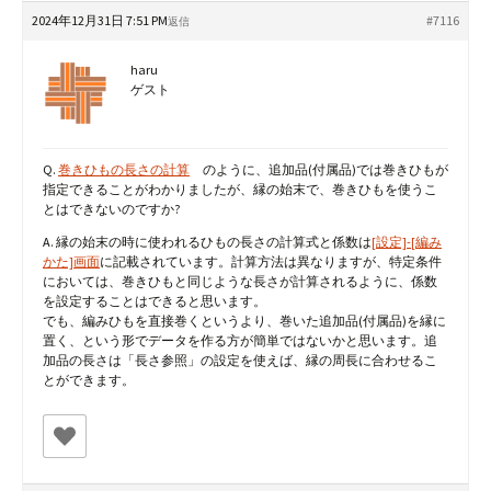
2024年12月31日 7:51 PM
#7116
返信
haru
ゲスト
Q.
巻きひもの長さの計算
のように、追加品(付属品)では巻きひもが
指定できることがわかりましたが、縁の始末で、巻きひもを使うこ
とはできないのですか?
A. 縁の始末の時に使われるひもの長さの計算式と係数は
[設定]-[編み
かた]画面
に記載されています。計算方法は異なりますが、特定条件
においては、巻きひもと同じような長さが計算されるように、係数
を設定することはできると思います。
でも、編みひもを直接巻くというより、巻いた追加品(付属品)を縁に
置く、という形でデータを作る方が簡単ではないかと思います。追
加品の長さは「長さ参照」の設定を使えば、縁の周長に合わせるこ
とができます。