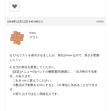
2024年12月11日 9:43 AM
#6893
返信
haru
ゲスト
Q. ひもリストを表示させましたが、単位がmm なので、長さが把握
しにくい
A. 出力の単位を変更してください。
[設定]メニューの[バンドの種類選択]画面に、「出力時の寸法単
位」があります。
これを cm に変えてください。
小数点以下桁数をゼロにすると、cm 単位に丸めることができま
す。
※切り上げではなく四捨五入です。