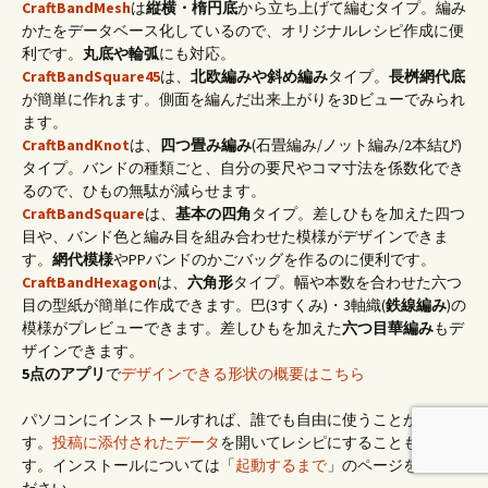
CraftBandMesh
は
縦横・楕円底
から立ち上げて編むタイプ。編み
かたをデータベース化しているので、オリジナルレシピ作成に便
利です。
丸底や輪弧
にも対応。
CraftBandSquare45
は、
北欧編みや斜め編み
タイプ。
長桝網代底
が簡単に作れます。側面を編んだ出来上がりを3Dビューでみられ
ます。
CraftBandKnot
は、
四つ畳み編み
(石畳編み/ノット編み/2本結び)
タイプ。バンドの種類ごと、自分の要尺やコマ寸法を係数化でき
るので、ひもの無駄が減らせます。
CraftBandSquare
は、
基本の四角
タイプ。差しひもを加えた四つ
目や、バンド色と編み目を組み合わせた模様がデザインできま
す。
網代模様
やPPバンドのかごバッグを作るのに便利です。
CraftBandHexagon
は、
六角形
タイプ。幅や本数を合わせた六つ
目の型紙が簡単に作成できます。巴(3すくみ)・3軸織(
鉄線編み
)の
模様がプレビューできます。差しひもを加えた
六つ目華編み
もデ
ザインできます。
5点のアプリ
で
デザインできる形状の概要はこちら
パソコンにインストールすれば、誰でも自由に使うことができま
す。
投稿に添付されたデータ
を開いてレシピにすることもできま
す。インストールについては「
起動するまで
」のページをご覧く