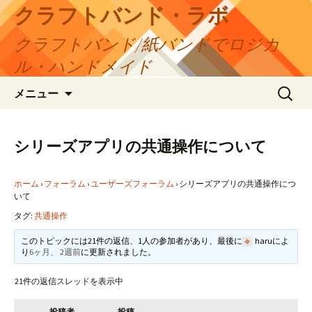
コ
クラフトバンド・ラボ
ン
クラフトバンド/紙バンドでロジカ
テ
ン
ル・ハンドメイド
ツ
検
へ
メニュー
索:
ス
キ
ッ
シリーズアプリの共通操作について
プ
ホーム
›
フォーラム
›
ユーザーズフォーラム
›
シリーズアプリの共通操作につ
いて
タグ:
共通操作
このトピックには21件の返信、1人の参加者があり、最後に
haru
によ
り
6ヶ月、 2週前
に更新されました。
21件の返信スレッドを表示中
投稿者
投稿