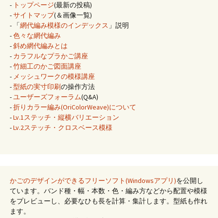
-
トップページ
(最新の投稿)
-
サイトマップ
(＆画像一覧)
- 「
網代編み模様のインデックス
」説明
-
色々な網代編み
-
斜め網代編みとは
-
カラフルなプラかご講座
-
竹細工のかご図面講座
-
メッシュワークの模様講座
-
型紙の実寸印刷
の操作方法
-
ユーザーズフォーラム
(Q&A)
-
折りカラー編み(OriColorWeave)について
-
Lv.1ステッチ・縦横バリエーション
-
Lv.2ステッチ・クロスベース模様
かごのデザインができるフリーソフト(Windowsアプリ)
を公開し
ています。バンド種・幅・本数・色・編み方などから配置や模様
をプレビューし、必要なひも長を計算・集計します。型紙も作れ
ます。