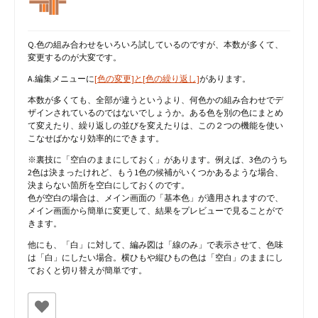
Q.色の組み合わせをいろいろ試しているのですが、本数が多くて、
変更するのが大変です。
A.編集メニューに
[色の変更]と[色の繰り返し]
があります。
本数が多くても、全部が違うというより、何色かの組み合わせでデ
ザインされているのではないでしょうか。ある色を別の色にまとめ
て変えたり、繰り返しの並びを変えたりは、この２つの機能を使い
こなせばかなり効率的にできます。
※裏技に「空白のままにしておく」があります。例えば、3色のうち
2色は決まったけれど、もう1色の候補がいくつかあるような場合、
決まらない箇所を空白にしておくのです。
色が空白の場合は、メイン画面の「基本色」が適用されますので、
メイン画面から簡単に変更して、結果をプレビューで見ることがで
きます。
他にも、「白」に対して、編み図は「線のみ」で表示させて、色味
は「白」にしたい場合。横ひもや縦ひもの色は「空白」のままにし
ておくと切り替えが簡単です。