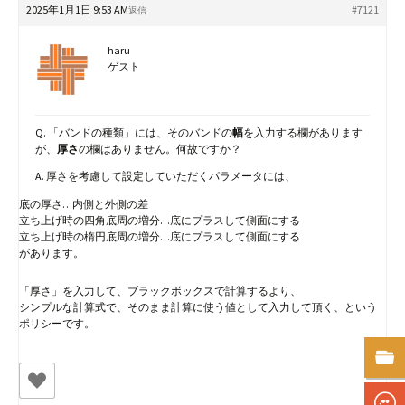
2025年1月1日 9:53 AM
#7121
返信
haru
ゲスト
Q. 「バンドの種類」には、そのバンドの
幅
を入力する欄があります
が、
厚さ
の欄はありません。何故ですか？
A. 厚さを考慮して設定していただくパラメータには、
底の厚さ…内側と外側の差
立ち上げ時の四角底周の増分…底にプラスして側面にする
立ち上げ時の楕円底周の増分…底にプラスして側面にする
があります。
「厚さ」を入力して、ブラックボックスで計算するより、
シンプルな計算式で、そのまま計算に使う値として入力して頂く、という
ポリシーです。