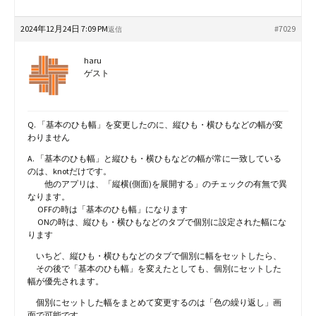
2024年12月24日 7:09 PM
#7029
返信
haru
ゲスト
Q. 「基本のひも幅」を変更したのに、縦ひも・横ひもなどの幅が変
わりません
A. 「基本のひも幅」と縦ひも・横ひもなどの幅が常に一致している
のは、knotだけです。
他のアプリは、「縦横(側面)を展開する」のチェックの有無で異
なります。
OFFの時は「基本のひも幅」になります
ONの時は、縦ひも・横ひもなどのタブで個別に設定された幅にな
ります
いちど、縦ひも・横ひもなどのタブで個別に幅をセットしたら、
その後で「基本のひも幅」を変えたとしても、個別にセットした
幅が優先されます。
個別にセットした幅をまとめて変更するのは「色の繰り返し」画
面で可能です