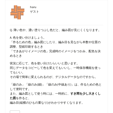
haru
ゲスト
Q. 薄い色や、濃い塗りつぶし色だと、編み図が見にくくなります。
A. 色を使い分けましょう。
「作るための色」編み図にしたり、編み目を見ながら本数や位置の
調整、型紙印刷するとき
「できあがりイメージの色」完成時のイメージをつかみ、配色を決
めるとき
状況に応じて、色を使い分けたらいいと思います。
同じデータをコピーして色を変えてもいいし、一時保存機能を使っ
てもいい。
その場で簡単に変えられるのが、デジタルデータなのですから。
「線のみ」「線のみ(細)」「線のみ(中線あり)」は、作るための色と
して便利です。
また、編み図として使う時には、一時的に、
すき間を少し大きくし
た図
を作ると、
編み目(縦横のひもの重なり)がわかりやすくなります。