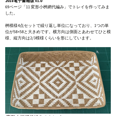
2018電子書籍版 v1.0
69ページ「11 変形小桝網代編み」でトレイを作ってみま
した。
桝模様4点セットで繰り返し単位になっており、1つの単
位が58×58と大きめです。横方向は側面とあわせてひと模
様、縦方向は2/3模様くらいを形にしています。