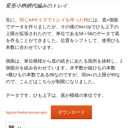
変形小桝網代編みのトレイ
先に、
同じA4サイズでトレイを作った時
には、底+側面
でデータを作りましたが、その後のVer.Upでひも上下の
上限が拡張されたので、単位である58 × 58のデータで底
を作ることができました。位置をシフトして、使用ひも
本数に合わせています。
側面は、単位模様から底の続きにあたる箇所を抜粋し、2
側面分を組み合わせています。水平数が縦ひもの本数
+横ひもの本数である98なのですが、現Ver.の上限が99な
ので、こんどはこちらが制限になりました。
データです。ひも上下は、底が模様の単位です。
ダウンロード
Square-henkei-komas-ajiro
+1