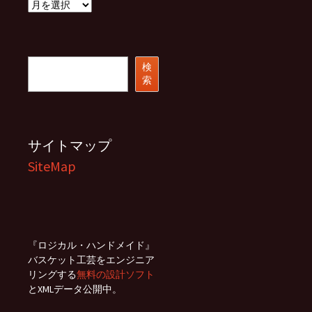
ア
ー
カ
イ
ブ
検
検
索
索
サイトマップ
SiteMap
『ロジカル・ハンドメイド』
バスケット工芸をエンジニア
リングする
無料の設計ソフト
とXMLデータ公開中。