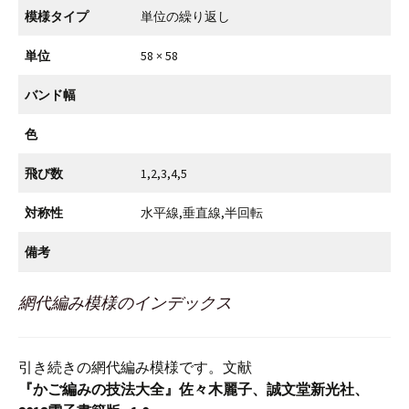
模様タイプ
単位の繰り返し
単位
58 × 58
バンド幅
色
飛び数
1,2,3,4,5
対称性
水平線,垂直線,半回転
備考
網代編み模様のインデックス
引き続きの網代編み模様です。文献
『かご編みの技法大全』佐々木麗子、誠文堂新光社、