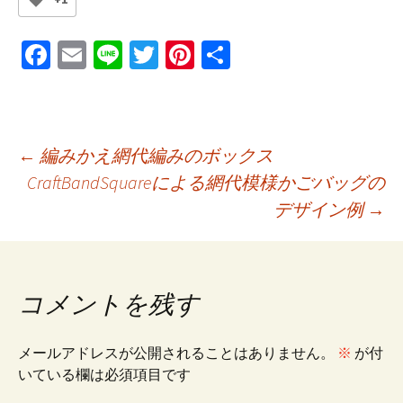
Fa
E
Li
T
Pi
共
ce
m
n
wi
nt
有
b
ai
e
tt
er
o
l
er
es
投
←
編みかえ網代編みのボックス
o
t
CraftBandSquareによる網代模様かごバッグの
k
デザイン例
→
稿
ナ
コメントを残す
ビ
メールアドレスが公開されることはありません。
※
が付
いている欄は必須項目です
ゲ