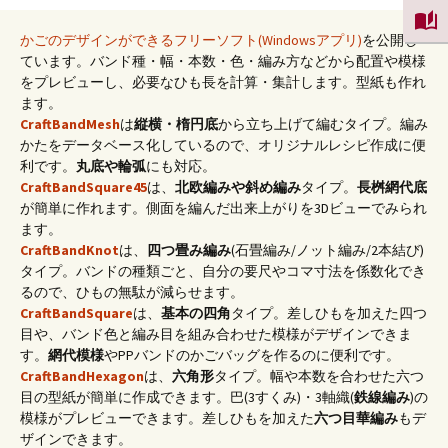
かごのデザインができるフリーソフト(Windowsアプリ)
を公開し
ています。バンド種・幅・本数・色・編み方などから配置や模様
をプレビューし、必要なひも長を計算・集計します。型紙も作れ
ます。
CraftBandMesh
は
縦横・楕円底
から立ち上げて編むタイプ。編み
かたをデータベース化しているので、オリジナルレシピ作成に便
利です。
丸底や輪弧
にも対応。
CraftBandSquare45
は、
北欧編みや斜め編み
タイプ。
長桝網代底
が簡単に作れます。側面を編んだ出来上がりを3Dビューでみられ
ます。
CraftBandKnot
は、
四つ畳み編み
(石畳編み/ノット編み/2本結び)
タイプ。バンドの種類ごと、自分の要尺やコマ寸法を係数化でき
るので、ひもの無駄が減らせます。
CraftBandSquare
は、
基本の四角
タイプ。差しひもを加えた四つ
目や、バンド色と編み目を組み合わせた模様がデザインできま
す。
網代模様
やPPバンドのかごバッグを作るのに便利です。
CraftBandHexagon
は、
六角形
タイプ。幅や本数を合わせた六つ
目の型紙が簡単に作成できます。巴(3すくみ)・3軸織(
鉄線編み
)の
模様がプレビューできます。差しひもを加えた
六つ目華編み
もデ
ザインできます。