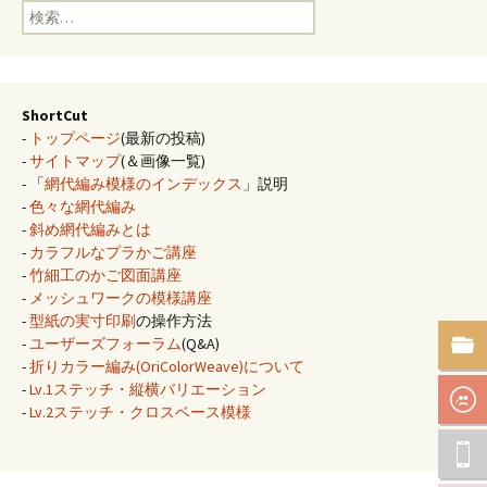
検
索:
ShortCut
-
トップページ
(最新の投稿)
-
サイトマップ
(＆画像一覧)
- 「
網代編み模様のインデックス
」説明
-
色々な網代編み
-
斜め網代編みとは
-
カラフルなプラかご講座
-
竹細工のかご図面講座
-
メッシュワークの模様講座
-
型紙の実寸印刷
の操作方法
-
ユーザーズフォーラム
(Q&A)
-
折りカラー編み(OriColorWeave)について
-
Lv.1ステッチ・縦横バリエーション
-
Lv.2ステッチ・クロスベース模様