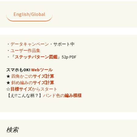
English/Global
・
データキャンペーン
・サポート中
・
ユーザー作品集
・『
ステッチパターン図鑑
』52p PDF
スマホもOK!
Webツール
★
四角かごの
サイズ計算
★
斜め編みの
サイズ計算
☆
目標サイズ
からスタート
【え!?こんな柄？】
バンド色の
編み模様
検索