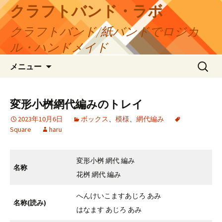
コ
クラフトバンド・ラボ
ン
クラフトバンド/紙バンドでロジカ
テ
ン
ル・ハンドメイド
ツ
検
へ
メニュー
索:
ス
キ
ッ
変形小桝網代編みのトレイ
プ
2023年10月6日
ボックス
、
模様
、
網代編み
Square
haru
変形小桝 網代 編み
名称
花桝 網代 編み
へんけいこますあじろ あみ
名称(読み)
はなます あじろ あみ