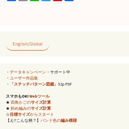
ce
m
n
wi
nt
有
b
ai
e
tt
er
o
l
er
es
o
t
k
English/Global
・
データキャンペーン
・サポート中
・
ユーザー作品集
・『
ステッチパターン図鑑
』52p PDF
スマホもOK!
Webツール
★
四角かごの
サイズ計算
★
斜め編みの
サイズ計算
☆
目標サイズ
からスタート
【え!?こんな柄？】
バンド色の
編み模様