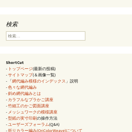
検索
検
索:
ShortCut
-
トップページ
(最新の投稿)
-
サイトマップ
(＆画像一覧)
- 「
網代編み模様のインデックス
」説明
-
色々な網代編み
-
斜め網代編みとは
-
カラフルなプラかご講座
-
竹細工のかご図面講座
-
メッシュワークの模様講座
-
型紙の実寸印刷
の操作方法
-
ユーザーズフォーラム
(Q&A)
-
折りカラー編み(OriColorWeave)について