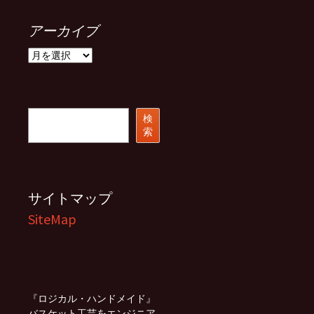
アーカイブ
ア
ー
カ
イ
ブ
検
検
索
索
サイトマップ
SiteMap
『ロジカル・ハンドメイド』
バスケット工芸をエンジニア