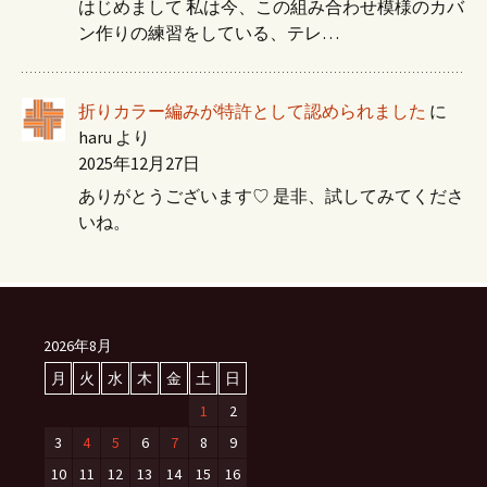
はじめまして 私は今、この組み合わせ模様のカバ
ン作りの練習をしている、テレ…
折りカラー編みが特許として認められました
に
haru
より
2025年12月27日
ありがとうございます♡ 是非、試してみてくださ
いね。
2026年8月
月
火
水
木
金
土
日
1
2
3
4
5
6
7
8
9
10
11
12
13
14
15
16