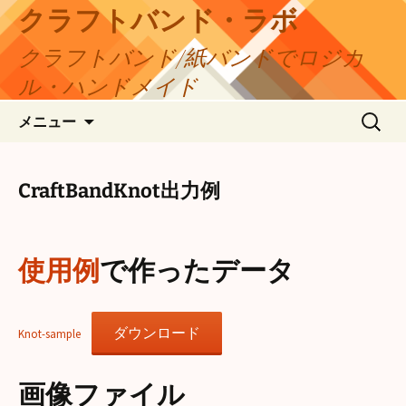
コ
クラフトバンド・ラボ
ン
クラフトバンド/紙バンドでロジカ
テ
ン
ル・ハンドメイド
ツ
検
へ
メニュー
索:
ス
キ
ッ
CraftBandKnot出力例
プ
使用例
で作ったデータ
ダウンロード
Knot-sample
画像ファイル