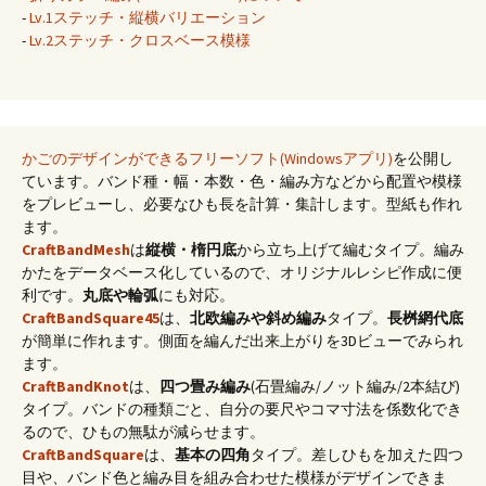
-
Lv.1ステッチ・縦横バリエーション
-
Lv.2ステッチ・クロスベース模様
かごのデザインができるフリーソフト(Windowsアプリ)
を公開し
ています。バンド種・幅・本数・色・編み方などから配置や模様
をプレビューし、必要なひも長を計算・集計します。型紙も作れ
ます。
CraftBandMesh
は
縦横・楕円底
から立ち上げて編むタイプ。編み
かたをデータベース化しているので、オリジナルレシピ作成に便
利です。
丸底や輪弧
にも対応。
CraftBandSquare45
は、
北欧編みや斜め編み
タイプ。
長桝網代底
が簡単に作れます。側面を編んだ出来上がりを3Dビューでみられ
ます。
CraftBandKnot
は、
四つ畳み編み
(石畳編み/ノット編み/2本結び)
タイプ。バンドの種類ごと、自分の要尺やコマ寸法を係数化でき
るので、ひもの無駄が減らせます。
CraftBandSquare
は、
基本の四角
タイプ。差しひもを加えた四つ
目や、バンド色と編み目を組み合わせた模様がデザインできま