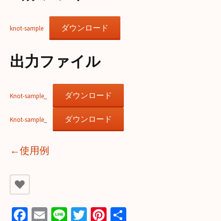
ダウンロード
knot-sample
出力ファイル
ダウンロード
Knot-sample_
ダウンロード
Knot-sample_
←使用例
Fa
E
Li
T
Pi
共