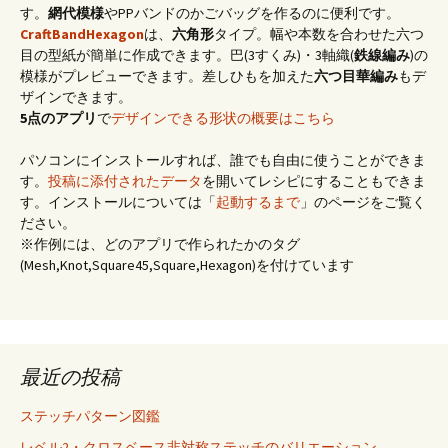
す。
網代模様
やPPバンドのかごバッグを作るのに便利です。
CraftBandHexagon
は、
六角形
タイプ。幅や本数を合わせた六つ
目の型紙が簡単に作成できます。巴(3すくみ)・3軸織(
鉄線編み
)の
模様がプレビューできます。差しひもを加えた
六つ目華編み
もデ
ザインできます。
5点のアプリ
で
デザインできる形状の概要はこちら
パソコンにインストールすれば、誰でも自由に使うことができま
す。
投稿に添付されたデータ
を開いてレシピにすることもできま
す。インストールについては「
起動するまで
」のページをご覧く
ださい。
※作例には、どのアプリで作られたかのタグ
(Mesh,Knot,Square45,Square,Hexagon)を付けています
最近の投稿
ステッチパターン図鑑
レベル2・クロスベース非対称ステッチのバリエーション