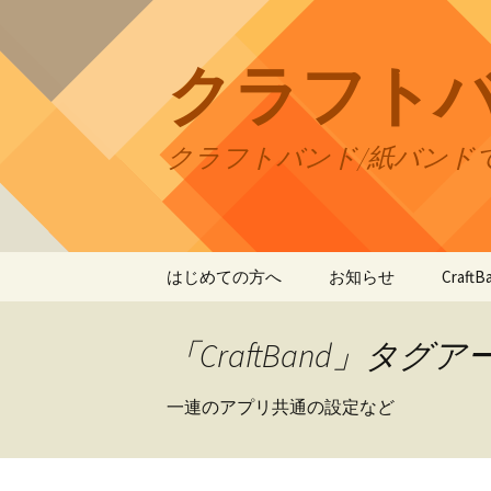
コ
ン
テ
クラフト
ン
ツ
へ
クラフトバンド/紙バンド
ス
キ
ッ
プ
はじめての方へ
お知らせ
Craf
CraftB
「CraftBand」タグ
CraftB
一連のアプリ共通の設定など
CraftB
CraftB