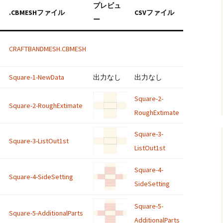
プレビュ
.CBMESHファイル
CSVファイル
ー
CRAFTBANDMESH.CBMESH
Square-1-NewData
出力なし
出力なし
Square-2-
Square-2-RoughExtimate
RoughExtimate
Square-3-
Square-3-ListOut1st
ListOut1st
Square-4-
Square-4-SideSetting
SideSetting
Square-5-
Square-5-AdditionalParts
AdditionalParts