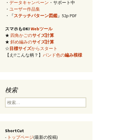
・
データキャンペーン
・サポート中
イズ計算
・
ユーザー作品集
・『
ステッチパターン図鑑
』52p PDF
編み)のサ
スマホもOK!
Webツール
★
四角かごの
サイズ計算
らの概算
★
斜め編みの
サイズ計算
☆
目標サイズ
からスタート
【え!?こんな柄？】
バンド色の
編み模様
み模様
チ・2色の
のステッ
検索
合せ模様
検
索:
ShortCut
-
トップページ
(最新の投稿)