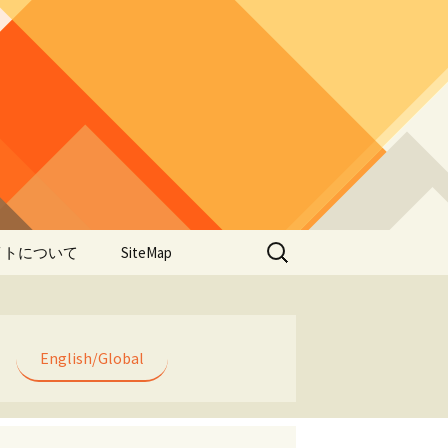
検
イトについて
SiteMap
索:
のデータやアプ
用について
ラー編み
English/Global
lorWeave)につい
バシーポリシー