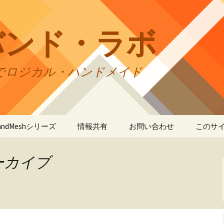
バンド・ラボ
でロジカル・ハンドメイド
tBandMeshシリーズ
情報共有
お問い合わせ
このサ
andMesh
CraftBandMesh使用例
バンドの種類
サイト
リの利
アーカイブ
andSquare45
CraftBandMesh出力例
CraftBandSquare45使用
ユーザーズフォーラム
例
折りカ
(OriCo
andKnot
CraftBandKnot使用例
ユーザー作品集
て
CraftBandSquare45出力
例
andSquare
CraftBandKnot出力例
リンク・リンク
プライ