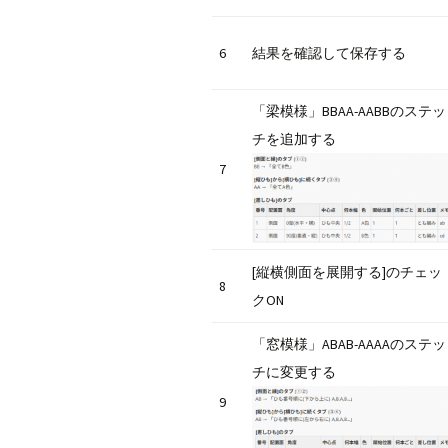
6
結果を確認して保存する
「梁模様」BBAA-AABBのステッ
チを追加する
7
[縦横側面を展開する]のチェッ
8
クON
「窓模様」ABAB-AAAAのステッ
チに変更する
9