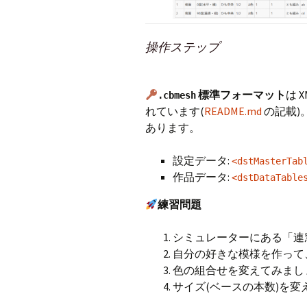
操作ステップ
標準フォーマット
は 
.cbmesh
れています(
README.md
の記載)
あります。
設定データ:
<dstMasterTab
作品データ:
<dstDataTable
練習問題
シミュレーターにある「連
自分の好きな模様を作って
色の組合せを変えてみまし
サイズ(ベースの本数)を変