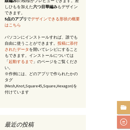
線編み
)の模様がプレビューできます。差
しひもを加えた
六つ目華編み
もデザイン
できます。
5点のアプリ
で
デザインできる形状の概要
はこちら
パソコンにインストールすれば、誰でも
自由に使うことができます。
投稿に添付
されたデータ
を開いてレシピにすること
もできます。インストールについては
「
起動するまで
」のページをご覧くださ
い。
※作例には、どのアプリで作られたかの
タグ
(Mesh,Knot,Square45,Square,Hexagon)を
付けています
最近の投稿