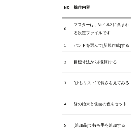
NO
操作内容
マスターは、Ver1.9.2 に含まれ
0
る設定ファイルです
1
バンドを選んで[新規作成]する
2
目標寸法から[概算]する
3
[ひもリスト]で長さを見てみる
4
縁の始末と側面の色をセット
5
[追加品]で持ち手を追加する