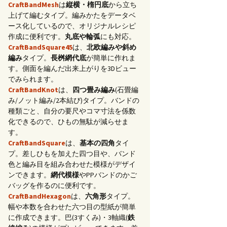
CraftBandMesh
は
縦横・楕円底
から立ち
上げて編むタイプ。編みかたをデータベ
ース化しているので、オリジナルレシピ
作成に便利です。
丸底や輪弧
にも対応。
CraftBandSquare45
は、
北欧編みや斜め
編み
タイプ。
長桝網代底
が簡単に作れま
す。側面を編んだ出来上がりを3Dビュー
でみられます。
CraftBandKnot
は、
四つ畳み編み
(石畳編
み/ノット編み/2本結び)タイプ。バンドの
種類ごと、自分の要尺やコマ寸法を係数
化できるので、ひもの無駄が減らせま
す。
CraftBandSquare
は、
基本の四角
タイ
プ。差しひもを加えた四つ目や、バンド
色と編み目を組み合わせた模様がデザイ
ンできます。
網代模様
やPPバンドのかご
バッグを作るのに便利です。
CraftBandHexagon
は、
六角形
タイプ。
幅や本数を合わせた六つ目の型紙が簡単
に作成できます。巴(3すくみ)・3軸織(
鉄