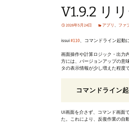
V1.9.2 
CraftB
CbMes
2026年5月24日
アプリ
、
ファ
起動す
issui
#110
、コマンドライン起動
データ
画面操作や計算ロジック・出力
方には、バージョンアップの意味は
タの表示情報が少し増えた程度
コマンドライン起
UI画面を介さず、コマンド画面でC
た。これにより、反復作業の自