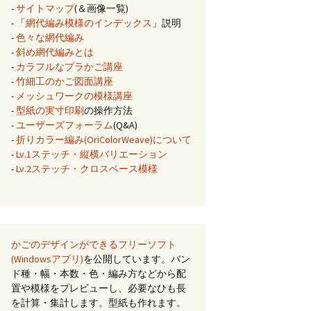
-
サイトマップ
(＆画像一覧)
- 「
網代編み模様のインデックス
」説明
-
色々な網代編み
-
斜め網代編みとは
-
カラフルなプラかご講座
-
竹細工のかご図面講座
-
メッシュワークの模様講座
-
型紙の実寸印刷
の操作方法
-
ユーザーズフォーラム
(Q&A)
-
折りカラー編み(OriColorWeave)について
-
Lv.1ステッチ・縦横バリエーション
-
Lv.2ステッチ・クロスベース模様
かごのデザインができるフリーソフト
(Windowsアプリ)
を公開しています。バン
ド種・幅・本数・色・編み方などから配
置や模様をプレビューし、必要なひも長
を計算・集計します。型紙も作れます。