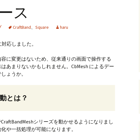
リリース
andHexagon
Webツールのご案内
四角かごのサ
h
斜め編み(北欧
ブ
CraftBand
、
Square
haru
イズ計算
るまで
お任せインストール手
順
目標サイズか
に対応しました。
について
手動インストール手順
バンド色の編
内容に変更はないため、従来通りの画面で操作する
あまりないかもしれません。CbMesh によるデー
初回起動手順と始め方
縦横のステッ
でしょうか。
組合せ模様
クロスベース
チ・2色の組
動とは？
raftBandMeshシリーズを動かせるようになりまし
動化や一括処理が可能になります。