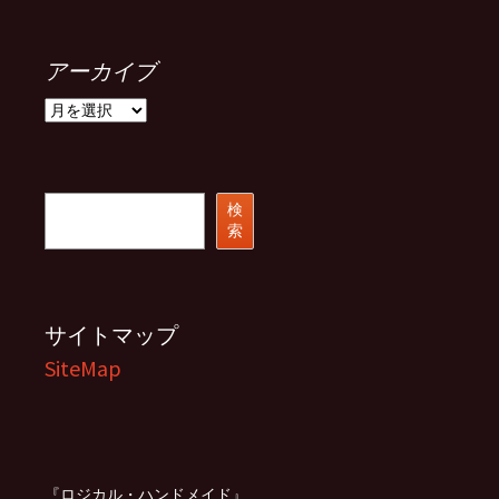
アーカイブ
ア
ー
カ
イ
ブ
検
検
索
索
サイトマップ
SiteMap
『ロジカル・ハンドメイド』