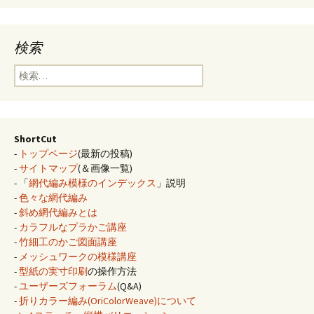
検索
検
索:
ShortCut
-
トップページ
(最新の投稿)
-
サイトマップ
(＆画像一覧)
- 「
網代編み模様のインデックス
」説明
-
色々な網代編み
-
斜め網代編みとは
-
カラフルなプラかご講座
-
竹細工のかご図面講座
-
メッシュワークの模様講座
-
型紙の実寸印刷
の操作方法
-
ユーザーズフォーラム
(Q&A)
-
折りカラー編み(OriColorWeave)について