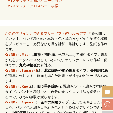
-
Lv.1ステッチ・縦横バリエーション
-
Lv.2ステッチ・クロスベース模様
かごのデザインができるフリーソフト(Windowsアプリ)
を公開し
ています。バンド種・幅・本数・色・編み方などから配置や模様
をプレビューし、必要なひも長を計算・集計します。型紙も作れ
ます。
CraftBandMesh
は
縦横・楕円底
から立ち上げて編むタイプ。編み
かたをデータベース化しているので、オリジナルレシピ作成に便
利です。
丸底や輪弧
にも対応。
CraftBandSquare45
は、
北欧編みや斜め編み
タイプ。
長桝網代底
が簡単に作れます。側面を編んだ出来上がりを3Dビューでみられ
ます。
CraftBandKnot
は、
四つ畳み編み
(石畳編み/ノット編み/2本結び)
タイプ。バンドの種類ごと、自分の要尺やコマ寸法を係数化でき
るので、ひもの無駄が減らせます。
CraftBandSquare
は、
基本の四角
タイプ。差しひもを加えた四つ
目や、バンド色と編み目を組み合わせた模様がデザインできま
す。
網代模様
やPPバンドのかごバッグを作るのに便利です。