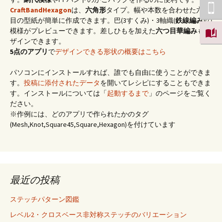
CraftBandHexagon
は、
六角形
タイプ。幅や本数を合わせた六つ
目の型紙が簡単に作成できます。巴(3すくみ)・3軸織(
鉄線編み
)の
模様がプレビューできます。差しひもを加えた
六つ目華編み
もデ
ザインできます。
5点のアプリ
で
デザインできる形状の概要はこちら
パソコンにインストールすれば、誰でも自由に使うことができま
す。
投稿に添付されたデータ
を開いてレシピにすることもできま
す。インストールについては「
起動するまで
」のページをご覧く
ださい。
※作例には、どのアプリで作られたかのタグ
(Mesh,Knot,Square45,Square,Hexagon)を付けています
最近の投稿
ステッチパターン図鑑
レベル2・クロスベース非対称ステッチのバリエーション