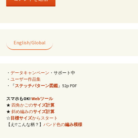
English/Global
・
データキャンペーン
・サポート中
・
ユーザー作品集
・『
ステッチパターン図鑑
』52p PDF
スマホもOK!
Webツール
★
四角かごの
サイズ計算
★
斜め編みの
サイズ計算
☆
目標サイズ
からスタート
【え!?こんな柄？】
バンド色の
編み模様