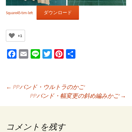
ダウンロード
Square45-tim-left
+1
Fa
E
Li
T
Pi
共
ce
m
n
wi
nt
有
b
ai
e
tt
er
o
l
er
es
投
←
PPバンド・ウルトラのかご
o
t
PPバンド・幅変更の斜め編みかご
→
k
稿
ナ
コメントを残す