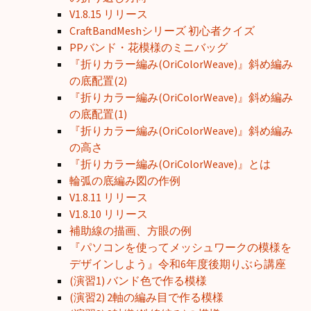
V1.8.15 リリース
CraftBandMeshシリーズ 初心者クイズ
PPバンド・花模様のミニバッグ
『折りカラー編み(OriColorWeave)』斜め編み
の底配置(2)
『折りカラー編み(OriColorWeave)』斜め編み
の底配置(1)
『折りカラー編み(OriColorWeave)』斜め編み
の高さ
『折りカラー編み(OriColorWeave)』とは
輪弧の底編み図の作例
V1.8.11 リリース
V1.8.10 リリース
補助線の描画、方眼の例
『パソコンを使ってメッシュワークの模様を
デザインしよう』令和6年度後期りぶら講座
(演習1) バンド色で作る模様
(演習2) 2軸の編み目で作る模様