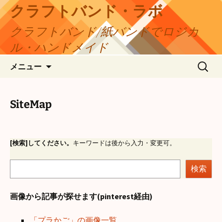
コ
クラフトバンド・ラボ
ン
クラフトバンド/紙バンドでロジカ
テ
ン
ル・ハンドメイド
ツ
検
へ
メニュー
索:
ス
キ
ッ
SiteMap
プ
[検索]してください。
キーワードは後から入力・変更可。
検
検索
索
画像から記事が探せます(pinterest経由)
「プラかご」の画像一覧