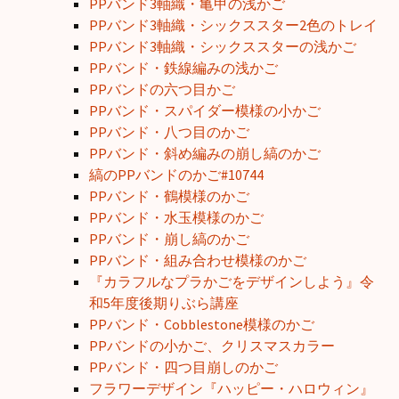
PPバンド3軸織・亀甲の浅かご
PPバンド3軸織・シックススター2色のトレイ
PPバンド3軸織・シックススターの浅かご
PPバンド・鉄線編みの浅かご
PPバンドの六つ目かご
PPバンド・スパイダー模様の小かご
PPバンド・八つ目のかご
PPバンド・斜め編みの崩し縞のかご
縞のPPバンドのかご#10744
PPバンド・鶴模様のかご
PPバンド・水玉模様のかご
PPバンド・崩し縞のかご
PPバンド・組み合わせ模様のかご
『カラフルなプラかごをデザインしよう』令
和5年度後期りぶら講座
PPバンド・Cobblestone模様のかご
PPバンドの小かご、クリスマスカラー
PPバンド・四つ目崩しのかご
フラワーデザイン『ハッピー・ハロウィン』