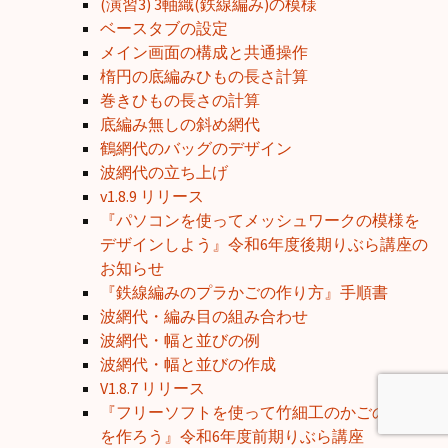
(演習3) 3軸織(鉄線編み)の模様
ベースタブの設定
メイン画面の構成と共通操作
楕円の底編みひもの長さ計算
巻きひもの長さの計算
底編み無しの斜め網代
鶴網代のバッグのデザイン
波網代の立ち上げ
v1.8.9 リリース
『パソコンを使ってメッシュワークの模様を
デザインしよう』令和6年度後期りぶら講座の
お知らせ
『鉄線編みのプラかごの作り方』手順書
波網代・編み目の組み合わせ
波網代・幅と並びの例
波網代・幅と並びの作成
V1.8.7 リリース
『フリーソフトを使って竹細工のかごの図面
を作ろう』令和6年度前期りぶら講座