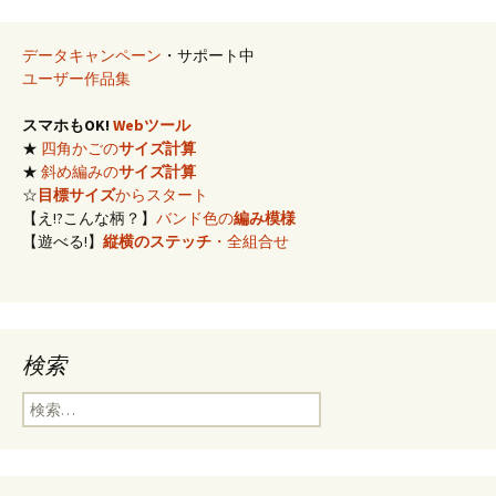
データキャンペーン
・サポート中
ユーザー作品集
スマホもOK!
Webツール
★
四角かごの
サイズ計算
★
斜め編みの
サイズ計算
☆
目標サイズ
からスタート
【え!?こんな柄？】
バンド色の
編み模様
【遊べる!】
縦横のステッチ
・全組合せ
検索
検
索: