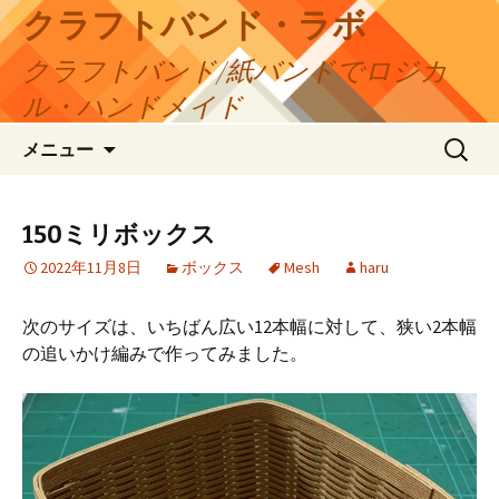
コ
クラフトバンド・ラボ
ン
クラフトバンド/紙バンドでロジカ
テ
ン
ル・ハンドメイド
ツ
検
へ
メニュー
索:
ス
キ
ッ
150ミリボックス
プ
2022年11月8日
ボックス
Mesh
haru
次のサイズは、いちばん広い12本幅に対して、狭い2本幅
の追いかけ編みで作ってみました。