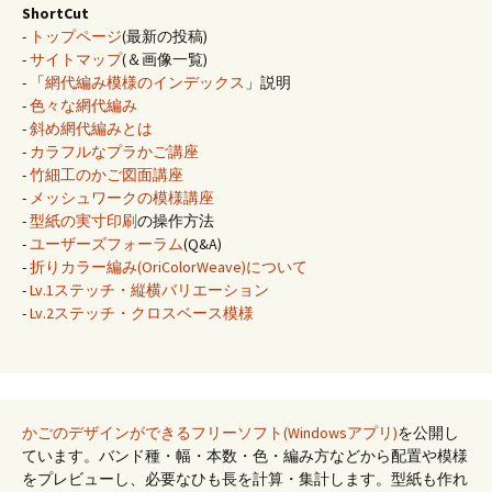
ShortCut
-
トップページ
(最新の投稿)
-
サイトマップ
(＆画像一覧)
- 「
網代編み模様のインデックス
」説明
-
色々な網代編み
-
斜め網代編みとは
-
カラフルなプラかご講座
-
竹細工のかご図面講座
-
メッシュワークの模様講座
-
型紙の実寸印刷
の操作方法
-
ユーザーズフォーラム
(Q&A)
-
折りカラー編み(OriColorWeave)について
-
Lv.1ステッチ・縦横バリエーション
-
Lv.2ステッチ・クロスベース模様
かごのデザインができるフリーソフト(Windowsアプリ)
を公開し
ています。バンド種・幅・本数・色・編み方などから配置や模様
をプレビューし、必要なひも長を計算・集計します。型紙も作れ