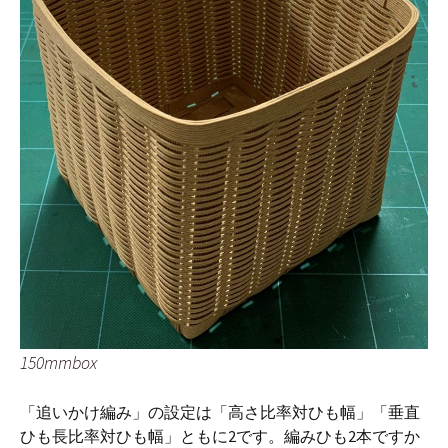
150mmbox
「追いかけ編み」の設定は「高さ比率対ひも幅」「垂直
ひも長比率対ひも幅」ともに2です。編みひも2本ですか