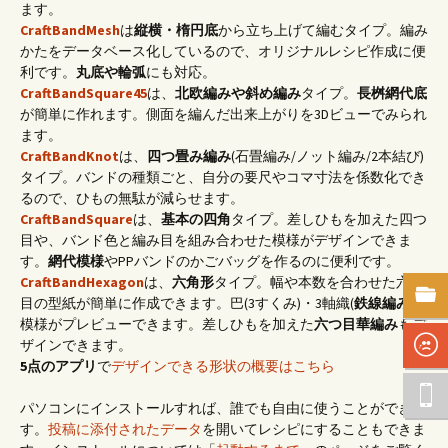
ます。
CraftBandMesh
は
縦横・楕円底
から立ち上げて編むタイプ。編み
かたをデータベース化しているので、オリジナルレシピ作成に便
利です。
丸底や輪弧
にも対応。
CraftBandSquare45
は、
北欧編みや斜め編み
タイプ。
長桝網代底
が簡単に作れます。側面を編んだ出来上がりを3Dビューでみられ
ます。
CraftBandKnot
は、
四つ畳み編み
(石畳編み/ノット編み/2本結び)
タイプ。バンドの種類ごと、自分の要尺やコマ寸法を係数化でき
るので、ひもの無駄が減らせます。
CraftBandSquare
は、
基本の四角
タイプ。差しひもを加えた四つ
目や、バンド色と編み目を組み合わせた模様がデザインできま
す。
網代模様
やPPバンドのかごバッグを作るのに便利です。
CraftBandHexagon
は、
六角形
タイプ。幅や本数を合わせた六つ
目の型紙が簡単に作成できます。巴(3すくみ)・3軸織(
鉄線編み
)の
模様がプレビューできます。差しひもを加えた
六つ目華編み
もデ
ザインできます。
5点のアプリ
で
デザインできる形状の概要はこちら
パソコンにインストールすれば、誰でも自由に使うことができま
す。
投稿に添付されたデータ
を開いてレシピにすることもできま