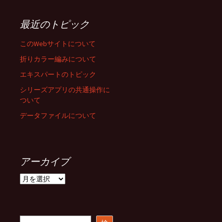
最近のトピック
このWebサイトについて
折りカラー編みについて
エキスパートのトピック
シリーズアプリの共通操作に
ついて
データファイルについて
アーカイブ
ア
ー
カ
イ
ブ
検