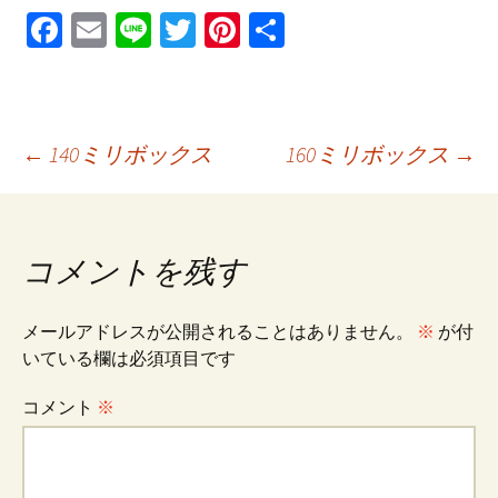
Fa
E
Li
T
Pi
共
ce
m
n
wi
nt
有
b
ai
e
tt
er
o
l
er
es
投
←
140ミリボックス
160ミリボックス
→
o
t
k
稿
コメントを残す
ナ
メールアドレスが公開されることはありません。
※
が付
ビ
いている欄は必須項目です
コメント
※
ゲ