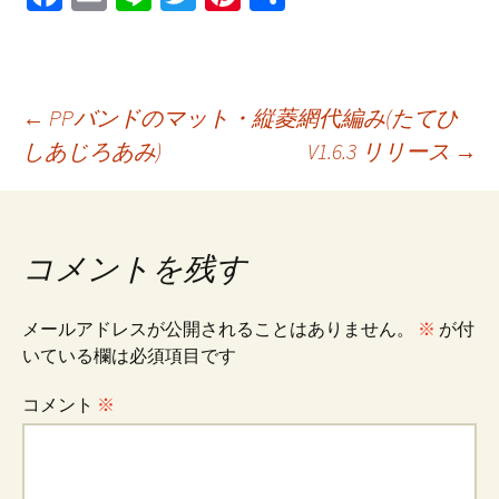
ce
m
n
wi
nt
有
b
ai
e
tt
er
o
l
er
es
投
←
PPバンドのマット・縦菱網代編み(たてひ
o
t
しあじろあみ)
V1.6.3 リリース
→
k
稿
ナ
コメントを残す
ビ
メールアドレスが公開されることはありません。
※
が付
いている欄は必須項目です
ゲ
コメント
※
ー