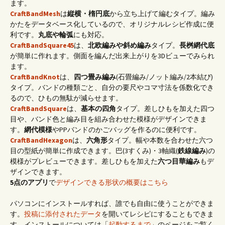
ます。
CraftBandMesh
は
縦横・楕円底
から立ち上げて編むタイプ。編み
かたをデータベース化しているので、オリジナルレシピ作成に便
利です。
丸底や輪弧
にも対応。
CraftBandSquare45
は、
北欧編みや斜め編み
タイプ。
長桝網代底
が簡単に作れます。側面を編んだ出来上がりを3Dビューでみられ
ます。
CraftBandKnot
は、
四つ畳み編み
(石畳編み/ノット編み/2本結び)
タイプ。バンドの種類ごと、自分の要尺やコマ寸法を係数化でき
るので、ひもの無駄が減らせます。
CraftBandSquare
は、
基本の四角
タイプ。差しひもを加えた四つ
目や、バンド色と編み目を組み合わせた模様がデザインできま
す。
網代模様
やPPバンドのかごバッグを作るのに便利です。
CraftBandHexagon
は、
六角形
タイプ。幅や本数を合わせた六つ
目の型紙が簡単に作成できます。巴(3すくみ)・3軸織(
鉄線編み
)の
模様がプレビューできます。差しひもを加えた
六つ目華編み
もデ
ザインできます。
5点のアプリ
で
デザインできる形状の概要はこちら
パソコンにインストールすれば、誰でも自由に使うことができま
す。
投稿に添付されたデータ
を開いてレシピにすることもできま
す。インストールについては「
起動するまで
」のページをご覧く