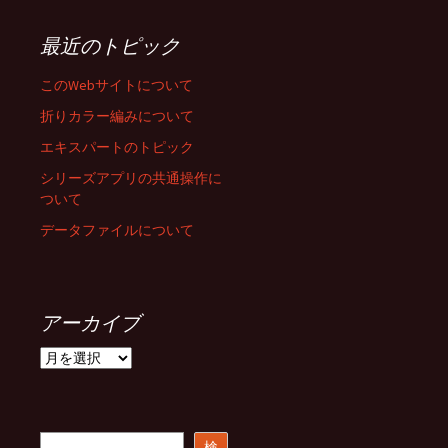
最近のトピック
このWebサイトについて
折りカラー編みについて
エキスパートのトピック
シリーズアプリの共通操作に
ついて
データファイルについて
アーカイブ
ア
ー
カ
イ
ブ
検
検