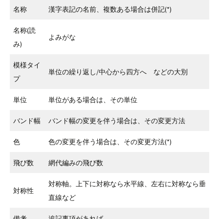
名称
漢字表記の名前、複数ある場合は併記(*)
名称(読
よみがな
み)
模様タイ
単位の繰り返し/中心から四方へ などの大別
プ
単位
単位がある場合は、その単位
バンド幅
バンド幅の変更を伴う場合は、その変更方法
色
色の変更を伴う場合は、その変更方法(*)
飛び数
網代編みの飛び数
対称軸。上下に対称なら水平線、左右に対称なら垂
対称性
直線など
備考
追記事項があれば