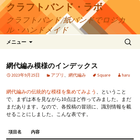
コ
クラフトバンド・ラボ
ン
クラフトバンド/紙バンドでロジカ
テ
ン
ル・ハンドメイド
ツ
検
へ
メニュー
索:
ス
キ
ッ
網代編み模様のインデックス
プ
2023年9月25日
アプリ
、
網代編み
Square
haru
網代編みの伝統的な模様を集めてみよう
、ということ
で、まずは本を見ながら10点ほど作ってみました。まだ
まだあります。なので、各投稿の冒頭に、識別情報を載
せることにしました。こんな表です。
項目名
内容