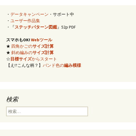
・
データキャンペーン
・サポート中
・
ユーザー作品集
・『
ステッチパターン図鑑
』52p PDF
スマホもOK!
Webツール
★
四角かごの
サイズ計算
★
斜め編みの
サイズ計算
☆
目標サイズ
からスタート
【え!?こんな柄？】
バンド色の
編み模様
検索
検
索: