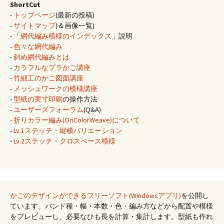
ShortCut
-
トップページ
(最新の投稿)
-
サイトマップ
(＆画像一覧)
- 「
網代編み模様のインデックス
」説明
-
色々な網代編み
-
斜め網代編みとは
-
カラフルなプラかご講座
-
竹細工のかご図面講座
-
メッシュワークの模様講座
-
型紙の実寸印刷
の操作方法
-
ユーザーズフォーラム
(Q&A)
-
折りカラー編み(OriColorWeave)について
-
Lv.1ステッチ・縦横バリエーション
-
Lv.2ステッチ・クロスベース模様
かごのデザインができるフリーソフト(Windowsアプリ)
を公開し
ています。バンド種・幅・本数・色・編み方などから配置や模様
をプレビューし、必要なひも長を計算・集計します。型紙も作れ