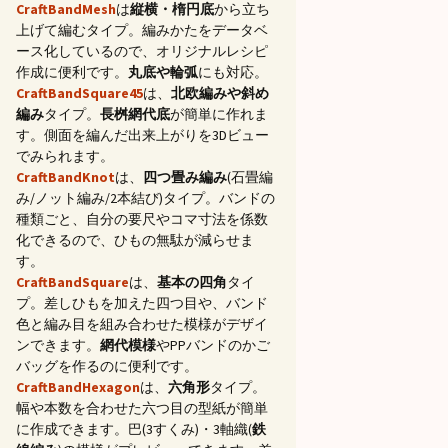
CraftBandMesh
は
縦横・楕円底
から立ち
上げて編むタイプ。編みかたをデータベ
ース化しているので、オリジナルレシピ
作成に便利です。
丸底や輪弧
にも対応。
CraftBandSquare45
は、
北欧編みや斜め
編み
タイプ。
長桝網代底
が簡単に作れま
す。側面を編んだ出来上がりを3Dビュー
でみられます。
CraftBandKnot
は、
四つ畳み編み
(石畳編
み/ノット編み/2本結び)タイプ。バンドの
種類ごと、自分の要尺やコマ寸法を係数
化できるので、ひもの無駄が減らせま
す。
CraftBandSquare
は、
基本の四角
タイ
プ。差しひもを加えた四つ目や、バンド
色と編み目を組み合わせた模様がデザイ
ンできます。
網代模様
やPPバンドのかご
バッグを作るのに便利です。
CraftBandHexagon
は、
六角形
タイプ。
幅や本数を合わせた六つ目の型紙が簡単
に作成できます。巴(3すくみ)・3軸織(
鉄