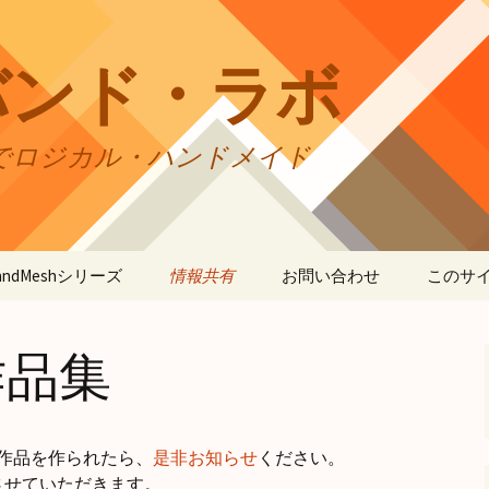
バンド・ラボ
でロジカル・ハンドメイド
tBandMeshシリーズ
情報共有
お問い合わせ
このサ
andMesh
CraftBandMesh使用例
バンドの種類
サイト
リの利
作品集
andSquare45
CraftBandMesh出力例
CraftBandSquare45使用
ユーザーズフォーラム
例
折りカ
(OriCo
andKnot
CraftBandKnot使用例
ユーザー作品集
て
CraftBandSquare45出力
例
使って作品を作られたら、
是非お知らせ
ください。
andSquare
CraftBandKnot出力例
リンク・リンク
プライ
させていただきます。