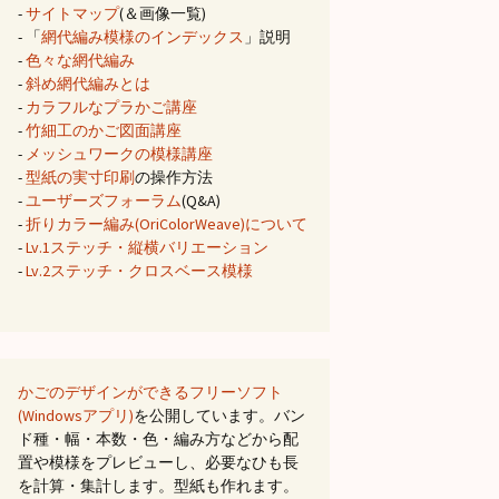
-
サイトマップ
(＆画像一覧)
- 「
網代編み模様のインデックス
」説明
-
色々な網代編み
-
斜め網代編みとは
-
カラフルなプラかご講座
-
竹細工のかご図面講座
-
メッシュワークの模様講座
-
型紙の実寸印刷
の操作方法
-
ユーザーズフォーラム
(Q&A)
-
折りカラー編み(OriColorWeave)について
-
Lv.1ステッチ・縦横バリエーション
-
Lv.2ステッチ・クロスベース模様
かごのデザインができるフリーソフト
(Windowsアプリ)
を公開しています。バン
ド種・幅・本数・色・編み方などから配
置や模様をプレビューし、必要なひも長
を計算・集計します。型紙も作れます。