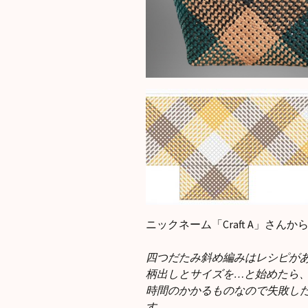
ニックネーム「Craft A」さん
四つだたみ斜め編みはレシピが
柄出しとサイズを…と始めたら
時間のかかるものなので失敗し
す。