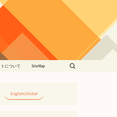
検
イトについて
SiteMap
索:
のデータやアプ
用について
ラー編み
English/Global
lorWeave)につい
バシーポリシー