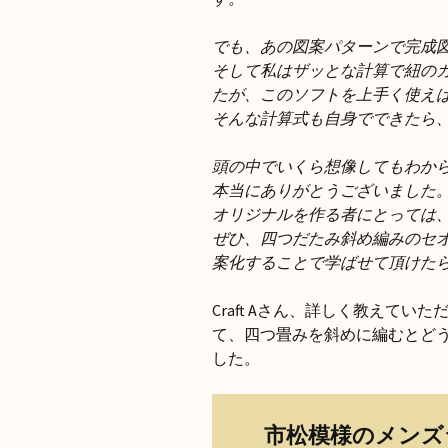
でも、あの図案パターンで完成
そして私はザッとな計算で紐の
たが、このソフトを上手く使え
そんな計算式も自身でできたら
頭の中でいくら想像してもわか
本当にありがとうございました
オリジナルを作る者にとっては
ぜひ、四つだたみ斜め編みのセ
案化することで学ばせて頂けた
Craft Aさん、詳しく教えて
て、四つ畳みを斜めに編むとど
した。
市松模様のメンズ