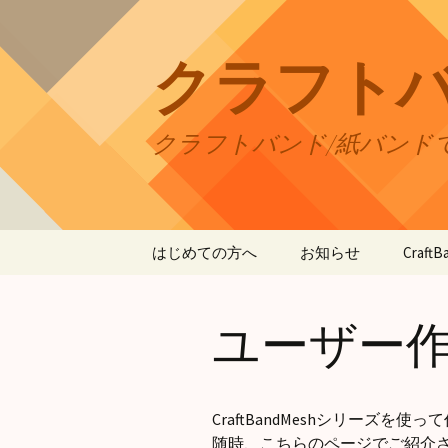
コ
ン
テ
クラフト
ン
ツ
へ
クラフトバンド/紙バンド
ス
キ
ッ
プ
はじめての方へ
お知らせ
Craf
CraftB
ユーザー
CraftB
CraftB
CraftBandMeshシリーズを
CraftB
随時、こちらのページでご紹介