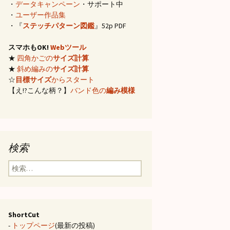
・
データキャンペーン
・サポート中
イズ計算
・
ユーザー作品集
・『
ステッチパターン図鑑
』52p PDF
編み)のサ
スマホもOK!
Webツール
★
四角かごの
サイズ計算
らの概算
★
斜め編みの
サイズ計算
☆
目標サイズ
からスタート
【え!?こんな柄？】
バンド色の
編み模様
み模様
チ・2色の
のステッ
検索
合せ模様
検
索:
ShortCut
-
トップページ
(最新の投稿)