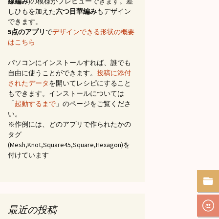
線編み
)の模様がプレビューできます。差
しひもを加えた
六つ目華編み
もデザイン
できます。
5点のアプリ
で
デザインできる形状の概要
はこちら
パソコンにインストールすれば、誰でも
自由に使うことができます。
投稿に添付
されたデータ
を開いてレシピにすること
もできます。インストールについては
「
起動するまで
」のページをご覧くださ
い。
※作例には、どのアプリで作られたかの
タグ
(Mesh,Knot,Square45,Square,Hexagon)を
付けています
最近の投稿