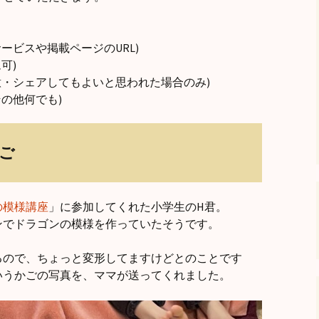
andHexagon
Webツールのご案内
四角かごのサ
ービスや掲載ページのURL)
h
斜め編み(北欧
イズ計算
可)
意・シェアしてもよいと思われた場合のみ)
るまで
お任せインストール手
順
目標サイズか
の他何でも)
について
手動インストール手順
バンド色の編
ご
初回起動手順と始め方
縦横のステッ
組合せ模様
クロスベース
の模様講座
」に参加してくれた小学生のH君。
チ・2色の組
ンでドラゴンの模様を作っていたそうです。
るので、ちょっと変形してますけどとのことです
いうかごの写真を、ママが送ってくれました。