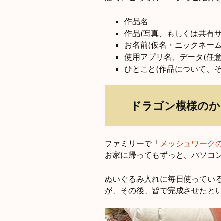
CraftB
作品名
作品(写真、もしくは共有サ
CbMes
お名前(仮名・ニックネーム
使用アプリ名、データ(任
起動す
ひとこと(作品について、そ
データ
ドラゴン模様のか
ファミリーで「
メッシュワーク
お家に帰ってもずっと、パソコ
ぬいぐるみ入れに毎日使ってい
が、その後、皆で完成させたと