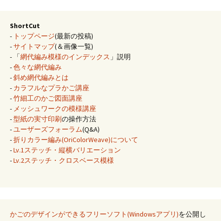
ShortCut
-
トップページ
(最新の投稿)
-
サイトマップ
(＆画像一覧)
- 「
網代編み模様のインデックス
」説明
-
色々な網代編み
-
斜め網代編みとは
-
カラフルなプラかご講座
-
竹細工のかご図面講座
-
メッシュワークの模様講座
-
型紙の実寸印刷
の操作方法
-
ユーザーズフォーラム
(Q&A)
-
折りカラー編み(OriColorWeave)について
-
Lv.1ステッチ・縦横バリエーション
-
Lv.2ステッチ・クロスベース模様
かごのデザインができるフリーソフト(Windowsアプリ)
を公開し