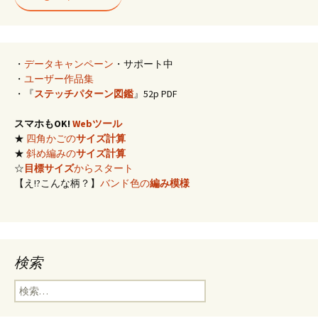
・
データキャンペーン
・サポート中
・
ユーザー作品集
・『
ステッチパターン図鑑
』52p PDF
スマホもOK!
Webツール
★
四角かごの
サイズ計算
★
斜め編みの
サイズ計算
☆
目標サイズ
からスタート
【え!?こんな柄？】
バンド色の
編み模様
検索
検
索: