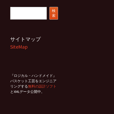
イ
ブ
検
検
索
索
サイトマップ
SiteMap
『ロジカル・ハンドメイド』
バスケット工芸をエンジニア
リングする
無料の設計ソフト
とXMLデータ公開中。