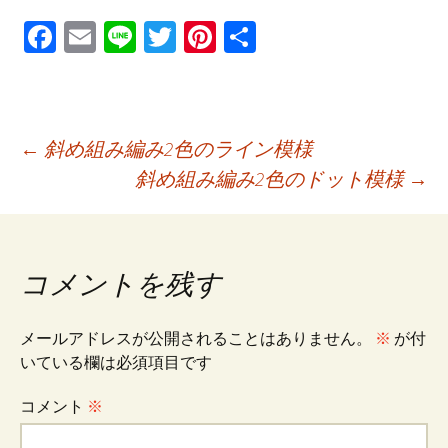
Fa
E
Li
T
Pi
共
ce
m
n
wi
nt
有
b
ai
e
tt
er
o
l
er
es
投
←
斜め組み編み2色のライン模様
o
t
斜め組み編み2色のドット模様
→
k
稿
ナ
コメントを残す
ビ
メールアドレスが公開されることはありません。
※
が付
いている欄は必須項目です
ゲ
コメント
※