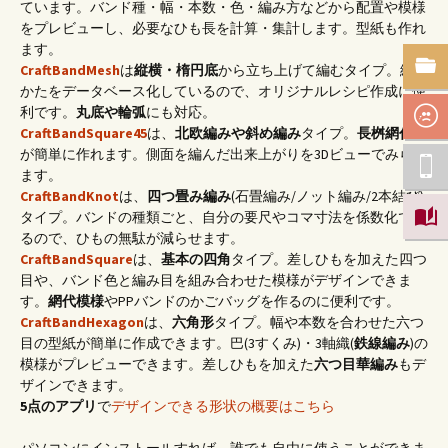
ています。バンド種・幅・本数・色・編み方などから配置や模様
をプレビューし、必要なひも長を計算・集計します。型紙も作れ
ます。
CraftBandMesh
は
縦横・楕円底
から立ち上げて編むタイプ。編み
かたをデータベース化しているので、オリジナルレシピ作成に便
利です。
丸底や輪弧
にも対応。
CraftBandSquare45
は、
北欧編みや斜め編み
タイプ。
長桝網代底
が簡単に作れます。側面を編んだ出来上がりを3Dビューでみられ
ます。
CraftBandKnot
は、
四つ畳み編み
(石畳編み/ノット編み/2本結び)
タイプ。バンドの種類ごと、自分の要尺やコマ寸法を係数化でき
るので、ひもの無駄が減らせます。
CraftBandSquare
は、
基本の四角
タイプ。差しひもを加えた四つ
目や、バンド色と編み目を組み合わせた模様がデザインできま
す。
網代模様
やPPバンドのかごバッグを作るのに便利です。
CraftBandHexagon
は、
六角形
タイプ。幅や本数を合わせた六つ
目の型紙が簡単に作成できます。巴(3すくみ)・3軸織(
鉄線編み
)の
模様がプレビューできます。差しひもを加えた
六つ目華編み
もデ
ザインできます。
5点のアプリ
で
デザインできる形状の概要はこちら