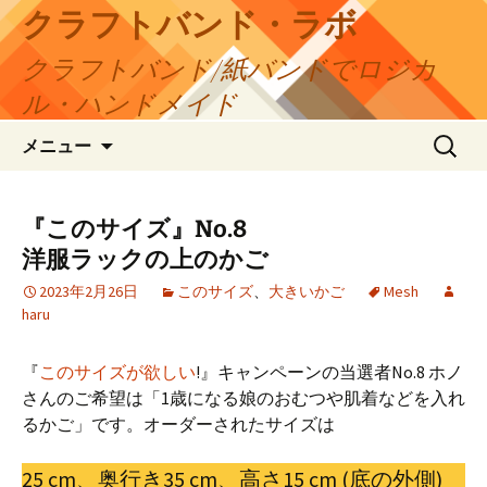
コ
クラフトバンド・ラボ
ン
クラフトバンド/紙バンドでロジカ
テ
ン
ル・ハンドメイド
ツ
検
へ
メニュー
索:
ス
キ
ッ
『このサイズ』No.8
プ
洋服ラックの上のかご
2023年2月26日
このサイズ
、
大きいかご
Mesh
haru
『
このサイズが欲しい
!』キャンペーンの当選者No.8 ホノ
さんのご希望は「1歳になる娘のおむつや肌着などを入れ
るかご」です。オーダーされたサイズは
25 cm、奥行き35 cm、高さ15 cm (底の外側)