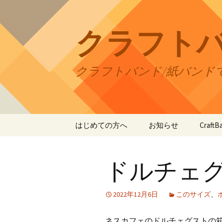
コ
ン
テ
クラフト
ン
ツ
へ
クラフトバンド/紙バンド
ス
キ
ッ
プ
はじめての方へ
お知らせ
Craf
CraftB
ドルチェ
CraftB
CraftB
2022年12月6日
このサイズ
、
CraftB
ネスカフェのドルチェグストの箱