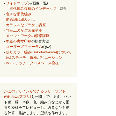
-
サイトマップ
(＆画像一覧)
- 「
網代編み模様のインデックス
」説明
-
色々な網代編み
-
斜め網代編みとは
-
カラフルなプラかご講座
-
竹細工のかご図面講座
-
メッシュワークの模様講座
-
型紙の実寸印刷
の操作方法
-
ユーザーズフォーラム
(Q&A)
-
折りカラー編み(OriColorWeave)について
-
Lv.1ステッチ・縦横バリエーション
-
Lv.2ステッチ・クロスベース模様
かごのデザインができるフリーソフト
(Windowsアプリ)
を公開しています。バン
ド種・幅・本数・色・編み方などから配
置や模様をプレビューし、必要なひも長
を計算・集計します。型紙も作れます。