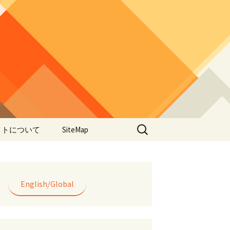
検
イトについて
SiteMap
索:
のデータやアプ
用について
ラー編み
English/Global
lorWeave)につい
バシーポリシー