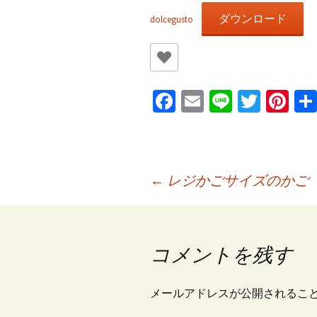
ダウンロード
dolcegusto
Fa
E
Li
T
Pi
ce
m
n
wi
nt
b
ai
e
tt
er
o
l
er
es
投
←
レジかごサイズのかご
o
t
k
稿
コメントを残す
ナ
メールアドレスが公開されるこ