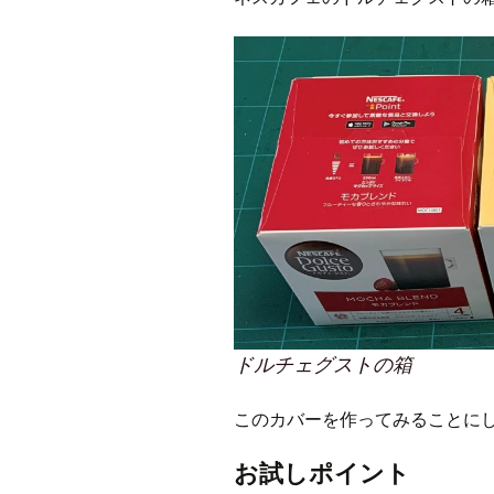
CraftB
CbMes
起動す
データ
ドルチェグストの箱
このカバーを作ってみることに
お試しポイント