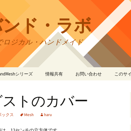
バンド・ラボ
でロジカル・ハンドメイド
tBandMeshシリーズ
情報共有
お問い合わせ
このサ
andMesh
CraftBandMesh使用例
バンドの種類
サイト
リの利
グストのカバー
andSquare45
CraftBandMesh出力例
CraftBandSquare45使用
ユーザーズフォーラム
例
折りカ
(OriCo
andKnot
CraftBandKnot使用例
ユーザー作品集
て
ボックス
Mesh
haru
CraftBandSquare45出力
例
andSquare
CraftBandKnot出力例
リンク・リンク
プライ
は、12センチの立方体です。