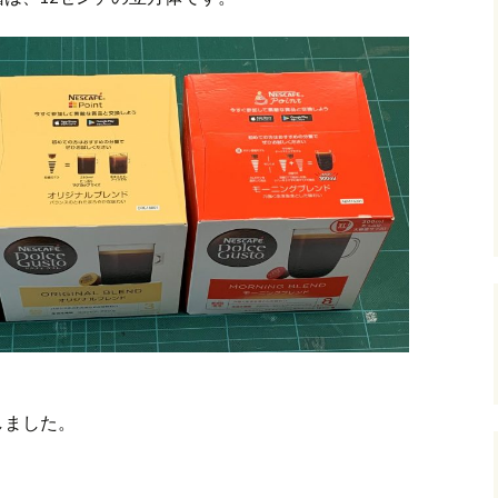
andHexagon
Webツールのご案内
四角かごのサ
h
斜め編み(北欧
イズ計算
るまで
お任せインストール手
順
目標サイズか
について
手動インストール手順
バンド色の編
初回起動手順と始め方
縦横のステッ
組合せ模様
クロスベース
チ・2色の組
しました。