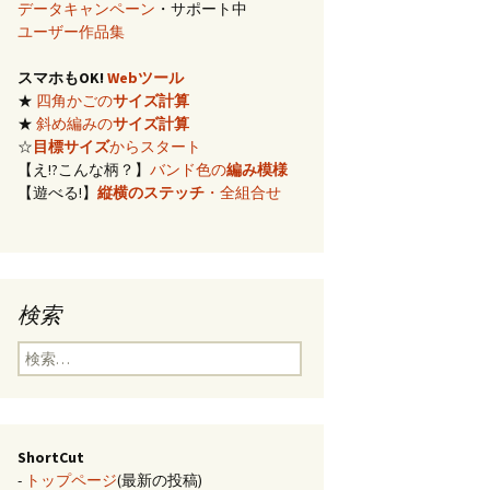
データキャンペーン
・サポート中
イズ計算
ユーザー作品集
スマホもOK!
Webツール
編み)のサ
★
四角かごの
サイズ計算
★
斜め編みの
サイズ計算
らの概算
☆
目標サイズ
からスタート
【え!?こんな柄？】
バンド色の
編み模様
【遊べる!】
縦横のステッチ
・全組合せ
み模様
チ・2色の
のステッ
検索
合せ模様
検
索:
ShortCut
-
トップページ
(最新の投稿)