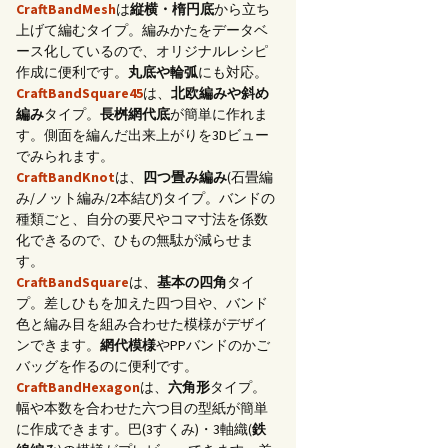
CraftBandMesh
は
縦横・楕円底
から立ち
上げて編むタイプ。編みかたをデータベ
ース化しているので、オリジナルレシピ
作成に便利です。
丸底や輪弧
にも対応。
CraftBandSquare45
は、
北欧編みや斜め
編み
タイプ。
長桝網代底
が簡単に作れま
す。側面を編んだ出来上がりを3Dビュー
でみられます。
CraftBandKnot
は、
四つ畳み編み
(石畳編
み/ノット編み/2本結び)タイプ。バンドの
種類ごと、自分の要尺やコマ寸法を係数
化できるので、ひもの無駄が減らせま
す。
CraftBandSquare
は、
基本の四角
タイ
プ。差しひもを加えた四つ目や、バンド
色と編み目を組み合わせた模様がデザイ
ンできます。
網代模様
やPPバンドのかご
バッグを作るのに便利です。
CraftBandHexagon
は、
六角形
タイプ。
幅や本数を合わせた六つ目の型紙が簡単
に作成できます。巴(3すくみ)・3軸織(
鉄