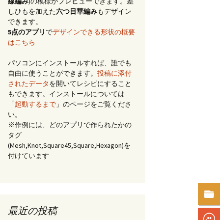
線編み
)の模様がプレビューできます。差
しひもを加えた
六つ目華編み
もデザイン
できます。
5点のアプリ
で
デザインできる形状の概要
はこちら
パソコンにインストールすれば、誰でも
自由に使うことができます。
投稿に添付
されたデータ
を開いてレシピにすること
もできます。インストールについては
「
起動するまで
」のページをご覧くださ
い。
※作例には、どのアプリで作られたかの
タグ
(Mesh,Knot,Square45,Square,Hexagon)を
付けています
最近の投稿