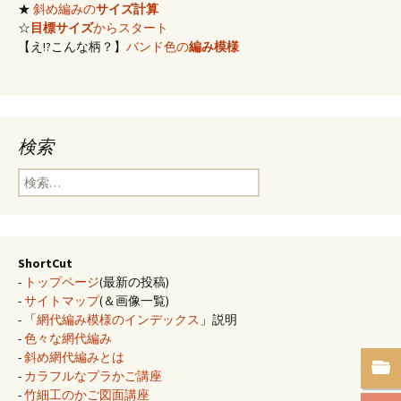
★
斜め編みの
サイズ計算
☆
目標サイズ
からスタート
【え!?こんな柄？】
バンド色の
編み模様
検索
検
索:
ShortCut
-
トップページ
(最新の投稿)
-
サイトマップ
(＆画像一覧)
- 「
網代編み模様のインデックス
」説明
-
色々な網代編み
-
斜め網代編みとは
-
カラフルなプラかご講座
-
竹細工のかご図面講座