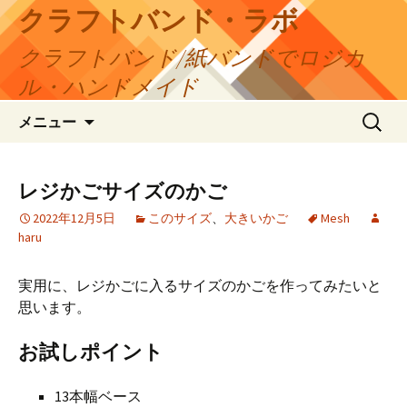
コ
クラフトバンド・ラボ
ン
クラフトバンド/紙バンドでロジカ
テ
ン
ル・ハンドメイド
ツ
検
へ
メニュー
索:
ス
キ
ッ
レジかごサイズのかご
プ
2022年12月5日
このサイズ
、
大きいかご
Mesh
haru
実用に、レジかごに入るサイズのかごを作ってみたいと
思います。
お試しポイント
13本幅ベース