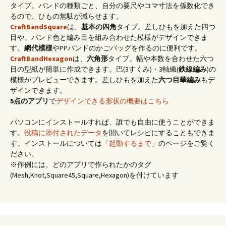
タイプ。バンドの種類ごと、自分の要尺やコマ寸法を係数化でき
るので、ひもの無駄が減らせます。
CraftBandSquare
は、
基本の四角
タイプ。差しひもを加えた四つ
目や、バンド色と編み目を組み合わせた模様がデザインできま
す。
網代模様
やPPバンドのかごバッグを作るのに便利です。
CraftBandHexagon
は、
六角形
タイプ。幅や本数を合わせた六つ
目の型紙が簡単に作成できます。巴(3すくみ)・3軸織(
鉄線編み
)の
模様がプレビューできます。差しひもを加えた
六つ目華編み
もデ
ザインできます。
5点のアプリ
で
デザインできる形状の概要はこちら
パソコンにインストールすれば、誰でも自由に使うことができま
す。
投稿に添付されたデータ
を開いてレシピにすることもできま
す。インストールについては「
起動するまで
」のページをご覧く
ださい。
※作例には、どのアプリで作られたかのタグ
(Mesh,Knot,Square45,Square,Hexagon)を付けています