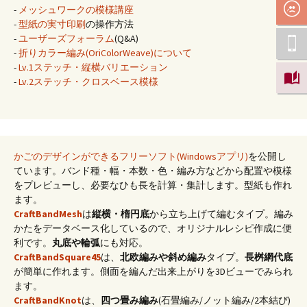
-
メッシュワークの模様講座
-
型紙の実寸印刷
の操作方法
-
ユーザーズフォーラム
(Q&A)
-
折りカラー編み(OriColorWeave)について
-
Lv.1ステッチ・縦横バリエーション
-
Lv.2ステッチ・クロスベース模様
かごのデザインができるフリーソフト(Windowsアプリ)
を公開し
ています。バンド種・幅・本数・色・編み方などから配置や模様
をプレビューし、必要なひも長を計算・集計します。型紙も作れ
ます。
CraftBandMesh
は
縦横・楕円底
から立ち上げて編むタイプ。編み
かたをデータベース化しているので、オリジナルレシピ作成に便
利です。
丸底や輪弧
にも対応。
CraftBandSquare45
は、
北欧編みや斜め編み
タイプ。
長桝網代底
が簡単に作れます。側面を編んだ出来上がりを3Dビューでみられ
ます。
CraftBandKnot
は、
四つ畳み編み
(石畳編み/ノット編み/2本結び)