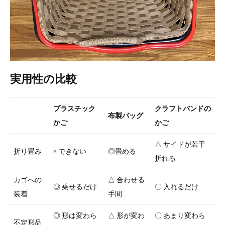
実用性の比較
プラスチック
クラフトバンドの
布製バッグ
かご
かご
△ サイドが若干
折り畳み
× できない
◎畳める
折れる
カゴへの
△ 合わせる
◎ 乗せるだけ
〇 入れるだけ
装着
手間
◎ 形は変わら
△ 形が変わ
〇 あまり変わら
不定形品