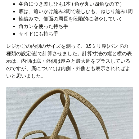
各角につき差しひも1本 ( 角が丸い四角なので )
底は、追いかけ編み3周で差しひも、ねじり編み1周
輪編みで、側面の周長を段階的に増やしていく
角カンを使った持ち手
サイドにも持ち手
レジかごの内側のサイズを測って、3.5ミリ厚(バンドの
種類の設定値)で計算させました。計算寸法の縦と横の表
示は、内側は底・外側は厚みと最大周をプラスしている
のですが、底については内側・外側とも表示されればよ
いと思いました。