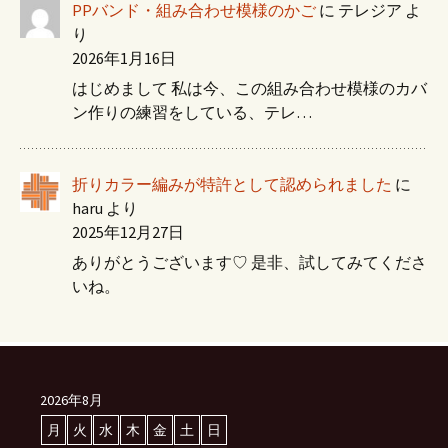
PPバンド・組み合わせ模様のかご
に
テレジア
よ
り
2026年1月16日
はじめまして 私は今、この組み合わせ模様のカバ
ン作りの練習をしている、テレ…
折りカラー編みが特許として認められました
に
haru
より
2025年12月27日
ありがとうございます♡ 是非、試してみてくださ
いね。
2026年8月
月
火
水
木
金
土
日