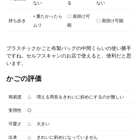
ない
る
ない
× 重たかったら
〇 肩掛け可
持ち歩き
〇 肩掛け可能
ムリ
能
プラスチックかごと布製バッグの中間くらいの使い勝手
ですね。セルフスキャンのお店で使えると、便利だと思
います。
かごの評価
簡易度
△
増える周長をきれいに斜めにするのが難しい
実用性
◎
可愛さ
△
大きい
出来
△
きれいに斜めになっていません