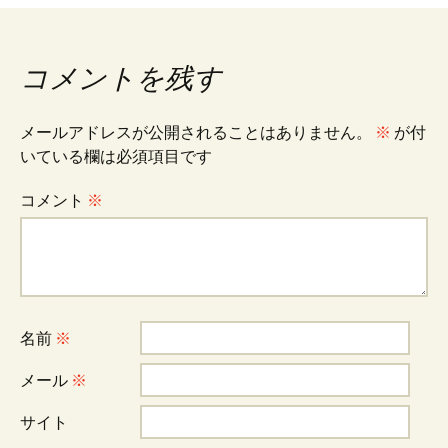
k
稿
コメントを残す
ナ
メールアドレスが公開されることはありません。
※
が付
ビ
いている欄は必須項目です
コメント
※
ゲ
ー
名前
※
シ
メール
※
ョ
サイト