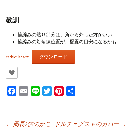
教訓
輪編みの貼り部分は、角から外した方がいい
輪編みの対角線位置が、配置の目安になるかも
ダウンロード
cashier-basket
Fa
E
Li
T
Pi
共
ce
m
n
wi
nt
有
b
ai
e
tt
er
o
l
er
es
投
←
周長2倍のかご
ドルチェグストのカバー
→
o
t