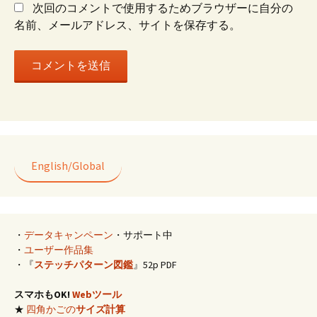
次回のコメントで使用するためブラウザーに自分の
ン
名前、メールアドレス、サイトを保存する。
English/Global
・
データキャンペーン
・サポート中
・
ユーザー作品集
・『
ステッチパターン図鑑
』52p PDF
スマホもOK!
Webツール
★
四角かごの
サイズ計算