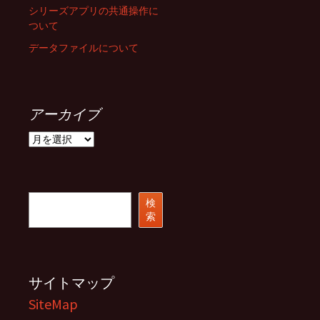
シリーズアプリの共通操作に
ついて
データファイルについて
アーカイブ
ア
ー
カ
イ
ブ
検
検
索
索
サイトマップ
SiteMap