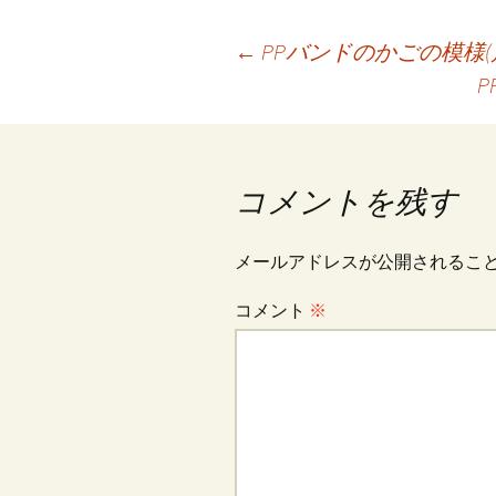
o
l
er
es
投
←
PPバンドのかごの模様(
o
t
k
稿
ナ
コメントを残す
ビ
メールアドレスが公開されるこ
コメント
※
ゲ
ー
シ