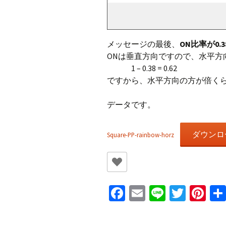
メッセージの最後、
ON比率が0.3
ONは垂直方向ですので、水平方
1 – 0.38 = 0.62
ですから、水平方向の方が倍く
データです。
ダウンロ
Square-PP-rainbow-horz
Fa
E
Li
T
Pi
ce
m
n
wi
nt
b
ai
e
tt
er