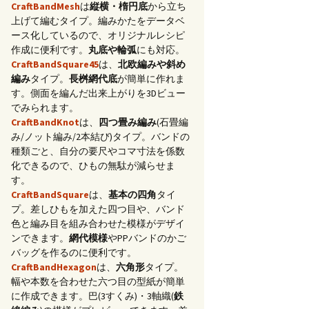
CraftBandMesh
は
縦横・楕円底
から立ち
上げて編むタイプ。編みかたをデータベ
ース化しているので、オリジナルレシピ
作成に便利です。
丸底や輪弧
にも対応。
CraftBandSquare45
は、
北欧編みや斜め
編み
タイプ。
長桝網代底
が簡単に作れま
す。側面を編んだ出来上がりを3Dビュー
でみられます。
CraftBandKnot
は、
四つ畳み編み
(石畳編
み/ノット編み/2本結び)タイプ。バンドの
種類ごと、自分の要尺やコマ寸法を係数
化できるので、ひもの無駄が減らせま
す。
CraftBandSquare
は、
基本の四角
タイ
プ。差しひもを加えた四つ目や、バンド
色と編み目を組み合わせた模様がデザイ
ンできます。
網代模様
やPPバンドのかご
バッグを作るのに便利です。
CraftBandHexagon
は、
六角形
タイプ。
幅や本数を合わせた六つ目の型紙が簡単
に作成できます。巴(3すくみ)・3軸織(
鉄