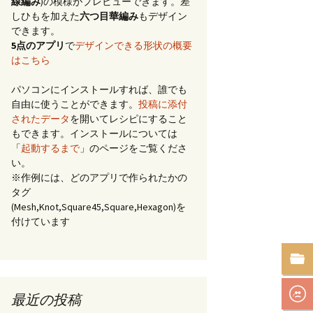
線編み
)の模様がプレビューできます。差
しひもを加えた
六つ目華編み
もデザイン
できます。
5点のアプリ
で
デザインできる形状の概要
はこちら
パソコンにインストールすれば、誰でも
自由に使うことができます。
投稿に添付
されたデータ
を開いてレシピにすること
もできます。インストールについては
「
起動するまで
」のページをご覧くださ
い。
※作例には、どのアプリで作られたかの
タグ
(Mesh,Knot,Square45,Square,Hexagon)を
付けています
最近の投稿