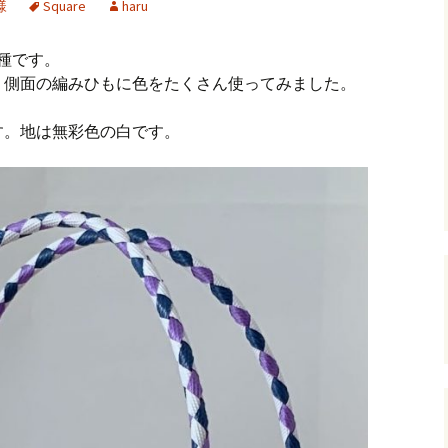
様
Square
haru
andHexagon
Webツールのご案内
四角かごのサ
種です。
h
斜め編み(北欧
、側面の編みひもに色をたくさん使ってみました。
イズ計算
るまで
お任せインストール手
す。地は無彩色の白です。
順
目標サイズか
について
手動インストール手順
バンド色の編
初回起動手順と始め方
縦横のステッ
組合せ模様
クロスベース
チ・2色の組