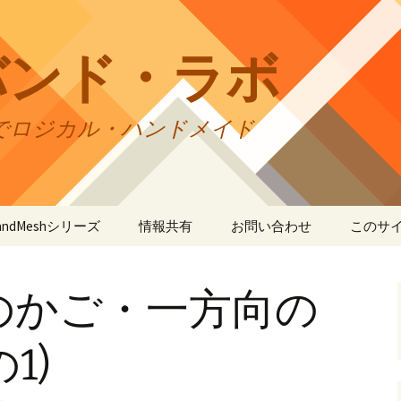
バンド・ラボ
でロジカル・ハンドメイド
tBandMeshシリーズ
情報共有
お問い合わせ
このサ
andMesh
CraftBandMesh使用例
バンドの種類
サイト
リの利
のかご・一方向の
andSquare45
CraftBandMesh出力例
CraftBandSquare45使用
ユーザーズフォーラム
例
折りカ
(OriCo
andKnot
CraftBandKnot使用例
ユーザー作品集
て
1)
CraftBandSquare45出力
例
andSquare
CraftBandKnot出力例
リンク・リンク
プライ