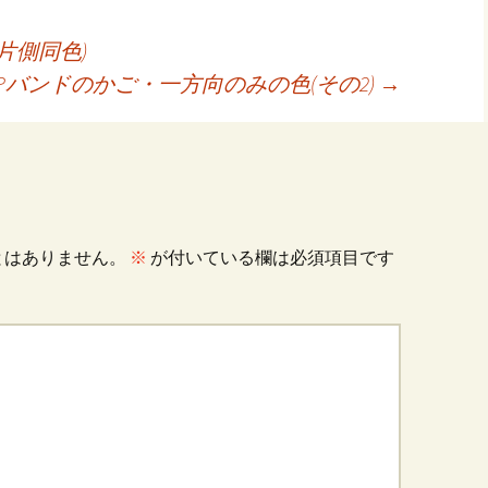
片側同色)
PPバンドのかご・一方向のみの色(その2)
→
とはありません。
※
が付いている欄は必須項目です