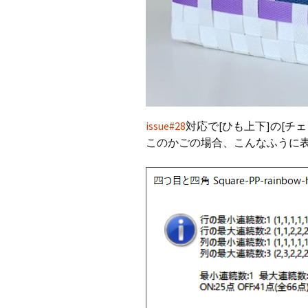
issue#28
対応で[ひも上下]の[チ
このかごの場合、こんなふうに