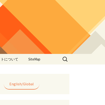
検
イトについて
SiteMap
索:
のデータやアプ
用について
ラー編み
English/Global
lorWeave)につい
バシーポリシー