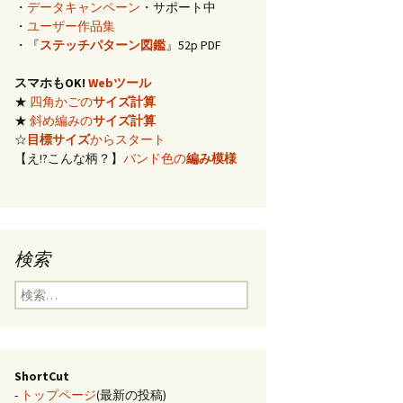
・
データキャンペーン
・サポート中
イズ計算
・
ユーザー作品集
・『
ステッチパターン図鑑
』52p PDF
編み)のサ
スマホもOK!
Webツール
★
四角かごの
サイズ計算
らの概算
★
斜め編みの
サイズ計算
☆
目標サイズ
からスタート
【え!?こんな柄？】
バンド色の
編み模様
み模様
チ・2色の
のステッ
検索
合せ模様
検
索:
ShortCut
-
トップページ
(最新の投稿)