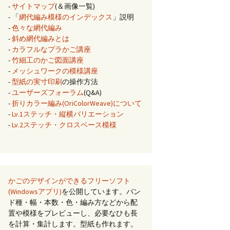
-
サイトマップ
(＆画像一覧)
- 「
網代編み模様のインデックス
」説明
-
色々な網代編み
-
斜め網代編みとは
-
カラフルなプラかご講座
-
竹細工のかご図面講座
-
メッシュワークの模様講座
-
型紙の実寸印刷
の操作方法
-
ユーザーズフォーラム
(Q&A)
-
折りカラー編み(OriColorWeave)について
-
Lv.1ステッチ・縦横バリエーション
-
Lv.2ステッチ・クロスベース模様
かごのデザインができるフリーソフト
(Windowsアプリ)
を公開しています。バン
ド種・幅・本数・色・編み方などから配
置や模様をプレビューし、必要なひも長
を計算・集計します。型紙も作れます。