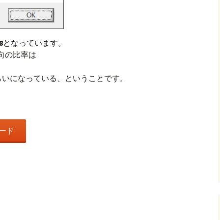
8
となっています。
向の比率は
らいになっている、ということです。
ード
共
有