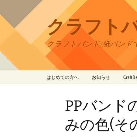
コ
ン
テ
クラフト
ン
ツ
へ
クラフトバンド/紙バンド
ス
キ
ッ
プ
はじめての方へ
お知らせ
Craf
CraftB
PPバンド
CraftB
CraftB
みの色(その
CraftB