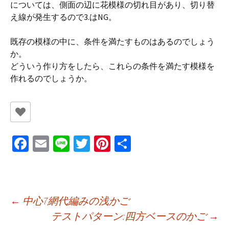
については、側面の辺に花模様の切れ目があり、切り替
え線が発生するので3.はNG。
既存の模様の中に、条件を満たすものはあるのでしょう
か。
どういう作り方をしたら、これらの条件を満たす模様を
作れるのでしょうか。
Fa
E
Li
T
Pi
共
ce
m
n
wi
nt
有
b
ai
e
tt
er
o
l
er
es
投
←
中心7網代編みの浅かご
o
t
テストパターン:四方ベースのかご
→
k