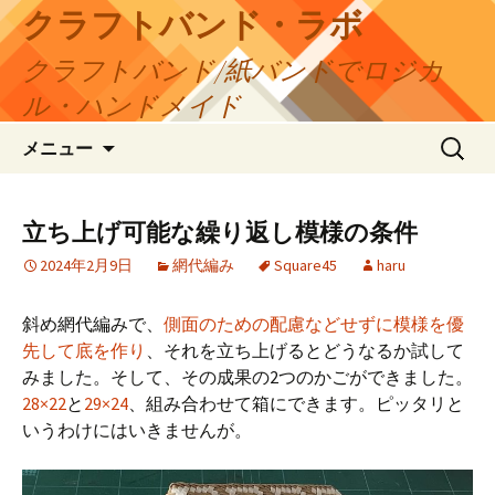
コ
クラフトバンド・ラボ
ン
クラフトバンド/紙バンドでロジカ
テ
ン
ル・ハンドメイド
ツ
検
へ
メニュー
索:
ス
キ
ッ
立ち上げ可能な繰り返し模様の条件
プ
2024年2月9日
網代編み
Square45
haru
斜め網代編みで、
側面のための配慮などせずに模様を優
先して底を作り
、それを立ち上げるとどうなるか試して
みました。そして、その成果の2つのかごができました。
28×22
と
29×24
、組み合わせて箱にできます。ピッタリと
いうわけにはいきませんが。