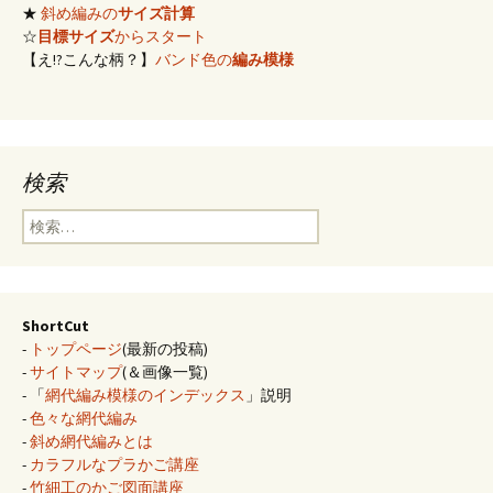
★
斜め編みの
サイズ計算
☆
目標サイズ
からスタート
【え!?こんな柄？】
バンド色の
編み模様
検索
検
索:
ShortCut
-
トップページ
(最新の投稿)
-
サイトマップ
(＆画像一覧)
- 「
網代編み模様のインデックス
」説明
-
色々な網代編み
-
斜め網代編みとは
-
カラフルなプラかご講座
-
竹細工のかご図面講座