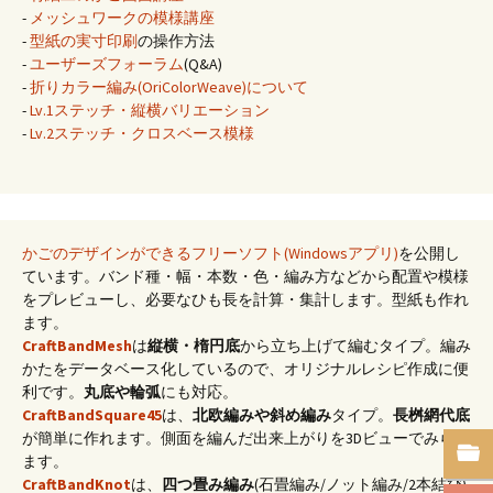
-
メッシュワークの模様講座
-
型紙の実寸印刷
の操作方法
-
ユーザーズフォーラム
(Q&A)
-
折りカラー編み(OriColorWeave)について
-
Lv.1ステッチ・縦横バリエーション
-
Lv.2ステッチ・クロスベース模様
かごのデザインができるフリーソフト(Windowsアプリ)
を公開し
ています。バンド種・幅・本数・色・編み方などから配置や模様
をプレビューし、必要なひも長を計算・集計します。型紙も作れ
ます。
CraftBandMesh
は
縦横・楕円底
から立ち上げて編むタイプ。編み
かたをデータベース化しているので、オリジナルレシピ作成に便
利です。
丸底や輪弧
にも対応。
CraftBandSquare45
は、
北欧編みや斜め編み
タイプ。
長桝網代底
が簡単に作れます。側面を編んだ出来上がりを3Dビューでみられ
ます。
CraftBandKnot
は、
四つ畳み編み
(石畳編み/ノット編み/2本結び)