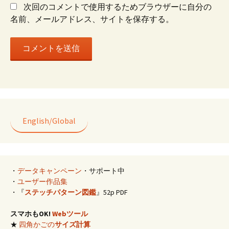
ン
次回のコメントで使用するためブラウザーに自分の
名前、メールアドレス、サイトを保存する。
English/Global
・
データキャンペーン
・サポート中
・
ユーザー作品集
・『
ステッチパターン図鑑
』52p PDF
スマホもOK!
Webツール
★
四角かごの
サイズ計算