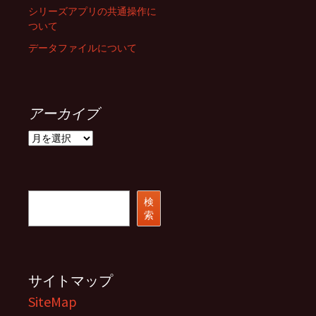
シリーズアプリの共通操作に
ついて
データファイルについて
アーカイブ
ア
ー
カ
イ
ブ
検
検
索
索
サイトマップ
SiteMap