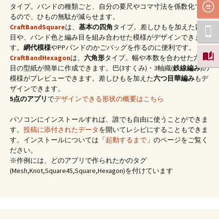
タイプ。バンドの種類ごと、自分の要尺やコマ寸法を係数化でき
るので、ひもの無駄が減らせます。
CraftBandSquare
は、
基本の四角
タイプ。差しひもを加えた四つ
目や、バンド色と編み目を組み合わせた模様がデザインできま
す。
網代模様
やPPバンドのかごバッグを作るのに便利です。
CraftBandHexagon
は、
六角形
タイプ。幅や本数を合わせた六つ
目の型紙が簡単に作成できます。巴(3すくみ)・3軸織(
鉄線編み
)の
模様がプレビューできます。差しひもを加えた
六つ目華編み
もデ
ザインできます。
5点のアプリ
で
デザインできる形状の概要はこちら
パソコンにインストールすれば、誰でも自由に使うことができま
す。
投稿に添付されたデータ
を開いてレシピにすることもできま
す。インストールについては「
起動するまで
」のページをご覧く
ださい。
※作例には、どのアプリで作られたかのタグ
(Mesh,Knot,Square45,Square,Hexagon)を付けています