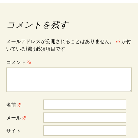
稿
ナ
コメントを残す
ビ
メールアドレスが公開されることはありません。
※
が付
いている欄は必須項目です
ゲ
コメント
※
ー
シ
名前
※
ョ
メール
※
サイト