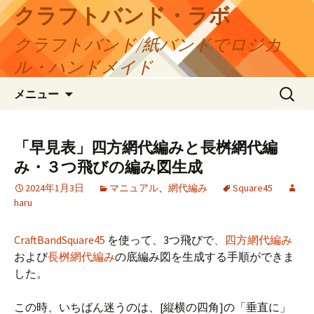
コ
クラフトバンド・ラボ
ン
クラフトバンド/紙バンドでロジカ
テ
ン
ル・ハンドメイド
ツ
検
へ
メニュー
索:
ス
キ
ッ
「早見表」四方網代編みと長桝網代編
プ
み・３つ飛びの編み図生成
2024年1月3日
マニュアル
、
網代編み
Square45
haru
CraftBandSquare45
を使って、3つ飛びで
、四方網代編み
および
長桝網代編み
の底編み図を生成する手順ができま
した。
この時、いちばん迷うのは、[縦横の四角]の「垂直に」