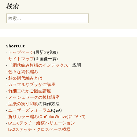
検索
検
索:
ShortCut
-
トップページ
(最新の投稿)
-
サイトマップ
(＆画像一覧)
- 「
網代編み模様のインデックス
」説明
-
色々な網代編み
-
斜め網代編みとは
-
カラフルなプラかご講座
-
竹細工のかご図面講座
-
メッシュワークの模様講座
-
型紙の実寸印刷
の操作方法
-
ユーザーズフォーラム
(Q&A)
-
折りカラー編み(OriColorWeave)について
-
Lv.1ステッチ・縦横バリエーション
-
Lv.2ステッチ・クロスベース模様