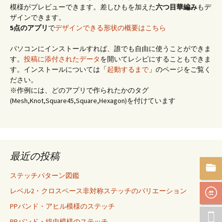
模様がプレビューできます。差しひもを加えた
六つ目華編み
もデ
ザインできます。
5点のアプリ
で
デザインできる形状の概要はこちら
パソコンにインストールすれば、誰でも自由に使うことができま
す。
投稿に添付されたデータ
を開いてレシピにすることもできま
す。インストールについては「
起動するまで
」のページをご覧く
ださい。
※作例には、どのアプリで作られたかのタグ
(Mesh,Knot,Square45,Square,Hexagon)を付けています
最近の投稿
ステッチパターン図鑑
レベル2・クロスベース非対称ステッチのバリエーション
PPバンド・アヒル模様のステッチ
PPバンド・線虫模様のステッチ