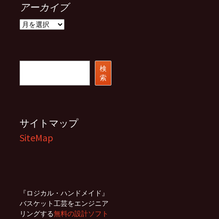
アーカイブ
ア
ー
カ
イ
ブ
検
検
索
索
サイトマップ
SiteMap
『ロジカル・ハンドメイド』
バスケット工芸をエンジニア
リングする
無料の設計ソフト