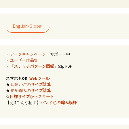
English/Global
・
データキャンペーン
・サポート中
・
ユーザー作品集
・『
ステッチパターン図鑑
』52p PDF
スマホもOK!
Webツール
★
四角かごの
サイズ計算
★
斜め編みの
サイズ計算
☆
目標サイズ
からスタート
【え!?こんな柄？】
バンド色の
編み模様