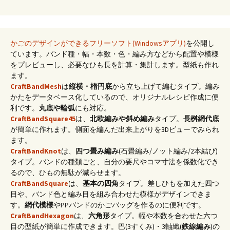
かごのデザインができるフリーソフト(Windowsアプリ)
を公開し
ています。バンド種・幅・本数・色・編み方などから配置や模様
をプレビューし、必要なひも長を計算・集計します。型紙も作れ
ます。
CraftBandMesh
は
縦横・楕円底
から立ち上げて編むタイプ。編み
かたをデータベース化しているので、オリジナルレシピ作成に便
利です。
丸底や輪弧
にも対応。
CraftBandSquare45
は、
北欧編みや斜め編み
タイプ。
長桝網代底
が簡単に作れます。側面を編んだ出来上がりを3Dビューでみられ
ます。
CraftBandKnot
は、
四つ畳み編み
(石畳編み/ノット編み/2本結び)
タイプ。バンドの種類ごと、自分の要尺やコマ寸法を係数化でき
るので、ひもの無駄が減らせます。
CraftBandSquare
は、
基本の四角
タイプ。差しひもを加えた四つ
目や、バンド色と編み目を組み合わせた模様がデザインできま
す。
網代模様
やPPバンドのかごバッグを作るのに便利です。
CraftBandHexagon
は、
六角形
タイプ。幅や本数を合わせた六つ
目の型紙が簡単に作成できます。巴(3すくみ)・3軸織(
鉄線編み
)の