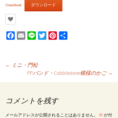
ダウンロード
CheatSheet
Fa
E
Li
T
Pi
共
ce
m
n
wi
nt
有
b
ai
e
tt
er
o
l
er
es
投
←
ミニ・門松
o
t
PPバンド・Cobblestone模様のかご
→
k
稿
ナ
コメントを残す
ビ
メールアドレスが公開されることはありません。
※
が付