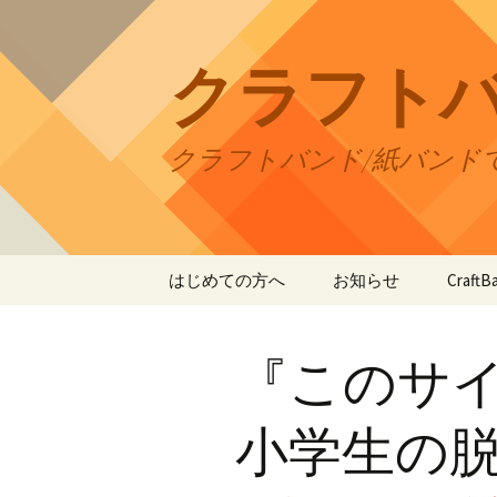
コ
ン
テ
クラフト
ン
ツ
へ
クラフトバンド/紙バンド
ス
キ
ッ
プ
はじめての方へ
お知らせ
Craf
CraftB
『このサイ
CraftB
CraftB
小学生の
CraftB