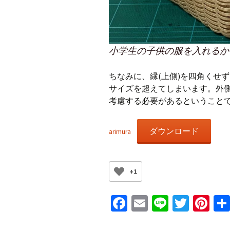
小学生の子供の服を入れるか
ちなみに、縁(上側)を四角くせ
サイズを超えてしまいます。外
考慮する必要があるということ
ダウンロード
arimura
+1
Fa
E
Li
T
Pi
ce
m
n
wi
nt