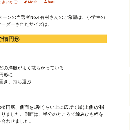
大きいかご
Mesh
haru
andHexagon
Webツールのご案内
四角かごのサ
ペーンの当選者No.4 有村さんのご希望は、小学生の
h
斜め編み(北欧
オーダーされたサイズは、
イズ計算
るまで
お任せインストール手
 で楕円形
順
目標サイズか
について
手動インストール手順
バンド色の編
初回起動手順と始め方
縦横のステッ
どの洋服がよく散らかっている
組合せ模様
円形に
置き、持ち運ぶ
クロスベース
チ・2色の組
の楕円底、側面を1割くらい上に広げて縁(上側)が指
作りました。側面は、半分のところで編みひも幅を
を合わせました。