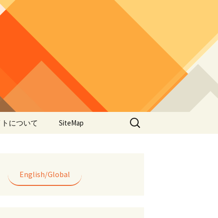
検
イトについて
SiteMap
索:
のデータやアプ
用について
ラー編み
English/Global
lorWeave)につい
バシーポリシー