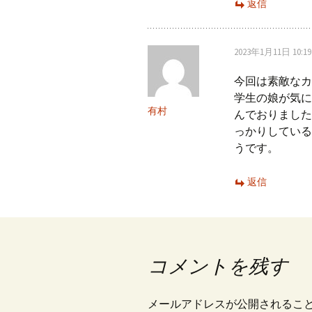
返信
ョ
2023年1月11日 10:19
ン
今回は素敵なカ
学生の娘が気に
有村
んでおりました
っかりしている
うです。
返信
コメントを残す
メールアドレスが公開されるこ