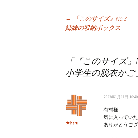
b
ai
e
tt
er
o
l
er
es
投
←
『このサイズ』No.3
o
t
姉妹の収納ボックス
k
稿
ナ
「
『このサイズ』No
小学生の脱衣かご
ビ
ゲ
2023年1月11日 10:40
有村様
ー
気に入っていた
haru
ありがとうござ
シ