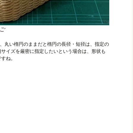
ご
ず、丸い楕円のままだと楕円の長径・短径は、指定の
側サイズを厳密に指定したいという場合は、形状も
ですね。
共
有