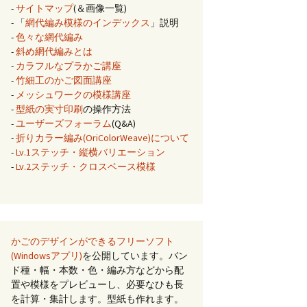
-
サイトマップ
(＆画像一覧)
- 「
網代編み模様のインデックス
」説明
-
色々な網代編み
-
斜め網代編みとは
-
カラフルなプラかご講座
-
竹細工のかご図面講座
-
メッシュワークの模様講座
-
型紙の実寸印刷
の操作方法
-
ユーザーズフォーラム
(Q&A)
-
折りカラー編み(OriColorWeave)について
-
Lv.1ステッチ・縦横バリエーション
-
Lv.2ステッチ・クロスベース模様
かごのデザインができるフリーソフト
(Windowsアプリ)
を公開しています。バン
ド種・幅・本数・色・編み方などから配
置や模様をプレビューし、必要なひも長
を計算・集計します。型紙も作れます。