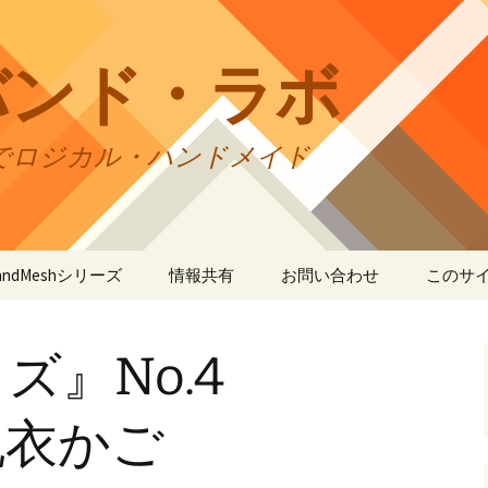
バンド・ラボ
でロジカル・ハンドメイド
tBandMeshシリーズ
情報共有
お問い合わせ
このサ
andMesh
CraftBandMesh使用例
バンドの種類
サイト
リの利
ズ』No.4
andSquare45
CraftBandMesh出力例
CraftBandSquare45使用
ユーザーズフォーラム
例
折りカ
(OriCo
andKnot
CraftBandKnot使用例
ユーザー作品集
て
脱衣かご
CraftBandSquare45出力
例
andSquare
CraftBandKnot出力例
リンク・リンク
プライ