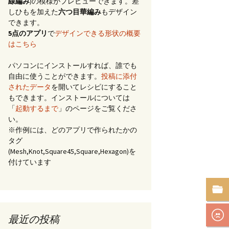
線編み
)の模様がプレビューできます。差
しひもを加えた
六つ目華編み
もデザイン
できます。
5点のアプリ
で
デザインできる形状の概要
はこちら
パソコンにインストールすれば、誰でも
自由に使うことができます。
投稿に添付
されたデータ
を開いてレシピにすること
もできます。インストールについては
「
起動するまで
」のページをご覧くださ
い。
※作例には、どのアプリで作られたかの
タグ
(Mesh,Knot,Square45,Square,Hexagon)を
付けています
最近の投稿