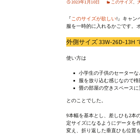
2023年1月10日
このサイズ
、
CraftB
『
このサイズが欲しい
!』キャン
CbMes
服を一時的に入れるかごです。
起動す
外側サイズ 33W-26D-13H
データ
使い方は
小学生の子供のセーターな
服を放り込む感じなので楕
畳の部屋の空きスペースに
とのことでした。
9本幅を基本とし、差しひも2本
定サイズになるようにデータを
変え、折り返した垂直ひも位置