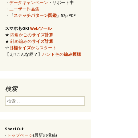
・
データキャンペーン
・サポート中
イズ計算
・
ユーザー作品集
・『
ステッチパターン図鑑
』52p PDF
編み)のサ
スマホもOK!
Webツール
★
四角かごの
サイズ計算
らの概算
★
斜め編みの
サイズ計算
☆
目標サイズ
からスタート
【え!?こんな柄？】
バンド色の
編み模様
み模様
チ・2色の
のステッ
検索
合せ模様
検
索:
ShortCut
-
トップページ
(最新の投稿)