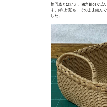
楕円底とはいえ、四角部分が広
す。縁(上側)も、そのまま編ん
した。