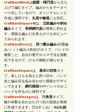
CraftBandMesh
は
縦横・楕円底
から立ち
上げて編むタイプ。編みかたをデータベ
ース化しているので、オリジナルレシピ
作成に便利です。
丸底や輪弧
にも対応。
CraftBandSquare45
は、
北欧編みや斜め
編み
タイプ。
長桝網代底
が簡単に作れま
す。側面を編んだ出来上がりを3Dビュー
でみられます。
CraftBandKnot
は、
四つ畳み編み
(石畳編
み/ノット編み/2本結び)タイプ。バンドの
種類ごと、自分の要尺やコマ寸法を係数
化できるので、ひもの無駄が減らせま
す。
CraftBandSquare
は、
基本の四角
タイ
プ。差しひもを加えた四つ目や、バンド
色と編み目を組み合わせた模様がデザイ
ンできます。
網代模様
やPPバンドのかご
バッグを作るのに便利です。
CraftBandHexagon
は、
六角形
タイプ。
幅や本数を合わせた六つ目の型紙が簡単
に作成できます。巴(3すくみ)・3軸織(
鉄