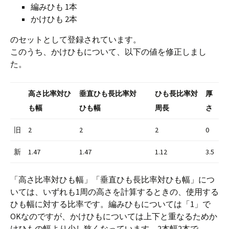
編みひも 1本
かけひも 2本
のセットとして登録されています。
このうち、かけひもについて、以下の値を修正しまし
た。
高さ比率対ひ
垂直ひも長比率対
ひも長比率対
厚
も幅
ひも幅
周長
さ
旧
2
2
2
0
新
1.47
1.47
1.12
3.5
「高さ比率対ひも幅」「垂直ひも長比率対ひも幅」につ
いては、いずれも1周の高さを計算するときの、使用する
ひも幅に対する比率です。編みひもについては「1」で
OKなのですが、かけひもについては上下と重なるためか
けひもの幅より少し狭くなっています。2本幅2本で