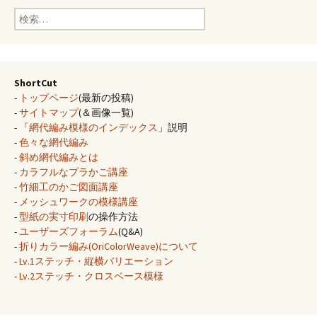
検
索:
ShortCut
-
トップページ
(最新の投稿)
-
サイトマップ
(＆画像一覧)
- 「
網代編み模様のインデックス
」説明
-
色々な網代編み
-
斜め網代編みとは
-
カラフルなプラかご講座
-
竹細工のかご図面講座
-
メッシュワークの模様講座
-
型紙の実寸印刷
の操作方法
-
ユーザーズフォーラム
(Q&A)
-
折りカラー編み(OriColorWeave)について
-
Lv.1ステッチ・縦横バリエーション
-
Lv.2ステッチ・クロスベース模様