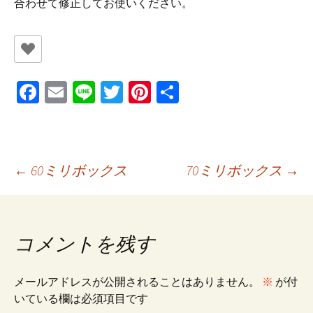
合わせて修正してお使いください。
Fa
E
Li
T
Pi
共
ce
m
n
wi
nt
有
b
ai
e
tt
er
o
l
er
es
投
←
60ミリボックス
70ミリボックス
→
o
t
k
稿
コメントを残す
ナ
メールアドレスが公開されることはありません。
※
が付
ビ
いている欄は必須項目です