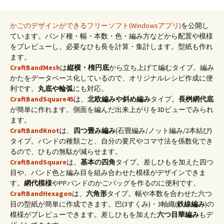
かごのデザインができるフリーソフト(Windowsアプリ)
を公開し
ています。バンド種・幅・本数・色・編み方などから配置や模様
をプレビューし、必要なひも長を計算・集計します。型紙も作れ
ます。
CraftBandMesh
は
縦横・楕円底
から立ち上げて編むタイプ。編み
かたをデータベース化しているので、オリジナルレシピ作成に便
利です。
丸底や輪弧
にも対応。
CraftBandSquare45
は、
北欧編みや斜め編み
タイプ。
長桝網代底
が簡単に作れます。側面を編んだ出来上がりを3Dビューでみられ
ます。
CraftBandKnot
は、
四つ畳み編み
(石畳編み/ノット編み/2本結び)
タイプ。バンドの種類ごと、自分の要尺やコマ寸法を係数化でき
るので、ひもの無駄が減らせます。
CraftBandSquare
は、
基本の四角
タイプ。差しひもを加えた四つ
目や、バンド色と編み目を組み合わせた模様がデザインできま
す。
網代模様
やPPバンドのかごバッグを作るのに便利です。
CraftBandHexagon
は、
六角形
タイプ。幅や本数を合わせた六つ
目の型紙が簡単に作成できます。巴(3すくみ)・3軸織(
鉄線編み
)の
模様がプレビューできます。差しひもを加えた
六つ目華編み
もデ