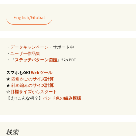
English/Global
・
データキャンペーン
・サポート中
・
ユーザー作品集
・『
ステッチパターン図鑑
』52p PDF
スマホもOK!
Webツール
★
四角かごの
サイズ計算
★
斜め編みの
サイズ計算
☆
目標サイズ
からスタート
【え!?こんな柄？】
バンド色の
編み模様
検索