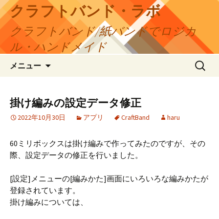
コ
クラフトバンド・ラボ
ン
クラフトバンド/紙バンドでロジカ
テ
ン
ル・ハンドメイド
ツ
検
へ
メニュー
索:
ス
キ
ッ
掛け編みの設定データ修正
プ
2022年10月30日
アプリ
CraftBand
haru
60ミリボックスは掛け編みで作ってみたのですが、その
際、設定データの修正を行いました。
[設定]メニューの[編みかた]画面にいろいろな編みかたが
登録されています。
掛け編みについては、