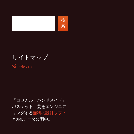
カ
イ
ブ
検
検
索
索
サイトマップ
SiteMap
『ロジカル・ハンドメイド』
バスケット工芸をエンジニア
リングする
無料の設計ソフト
とXMLデータ公開中。