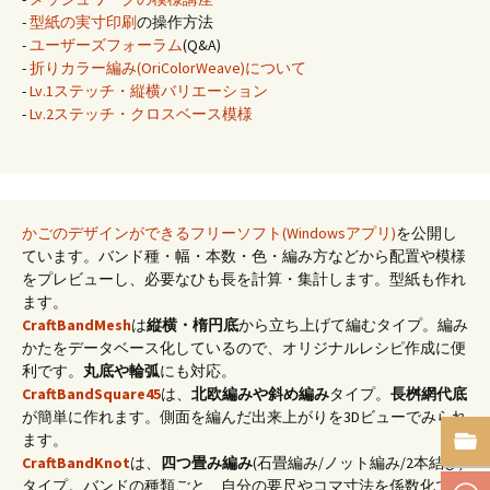
-
型紙の実寸印刷
の操作方法
-
ユーザーズフォーラム
(Q&A)
-
折りカラー編み(OriColorWeave)について
-
Lv.1ステッチ・縦横バリエーション
-
Lv.2ステッチ・クロスベース模様
かごのデザインができるフリーソフト(Windowsアプリ)
を公開し
ています。バンド種・幅・本数・色・編み方などから配置や模様
をプレビューし、必要なひも長を計算・集計します。型紙も作れ
ます。
CraftBandMesh
は
縦横・楕円底
から立ち上げて編むタイプ。編み
かたをデータベース化しているので、オリジナルレシピ作成に便
利です。
丸底や輪弧
にも対応。
CraftBandSquare45
は、
北欧編みや斜め編み
タイプ。
長桝網代底
が簡単に作れます。側面を編んだ出来上がりを3Dビューでみられ
ます。
CraftBandKnot
は、
四つ畳み編み
(石畳編み/ノット編み/2本結び)
タイプ。バンドの種類ごと、自分の要尺やコマ寸法を係数化でき