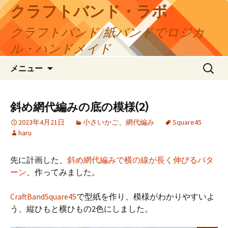
コ
クラフトバンド・ラボ
ン
クラフトバンド/紙バンドでロジカ
テ
ン
ル・ハンドメイド
ツ
検
へ
メニュー
索:
ス
キ
ッ
斜め網代編みの底の模様(2)
プ
2023年4月21日
小さいかご
、
網代編み
Square45
haru
先に計画した、
斜め網代編みで横の線が長く伸びるパタ
ーン
、作ってみました。
CraftBandSquare45
で型紙を作り、模様がわかりやすいよ
う、縦ひもと横ひもの2色にしました。