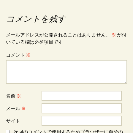
稿
ナ
コメントを残す
ビ
メールアドレスが公開されることはありません。
※
が付
いている欄は必須項目です
ゲ
コメント
※
ー
シ
名前
※
ョ
メール
※
サイト
ン
次回のコメントで使用するためブラウザーに自分の