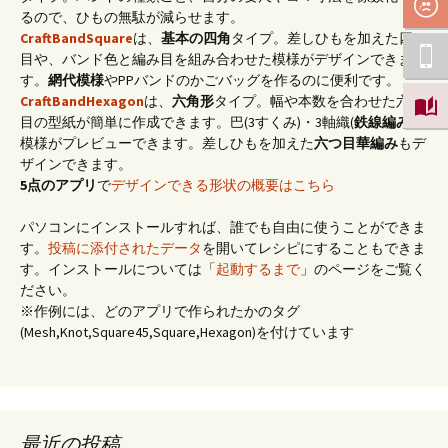
るので、ひもの無駄が減らせます。
CraftBandSquare
は、
基本の四角
タイプ。差しひもを加えた四つ
目や、バンド色と編み目を組み合わせた模様がデザインできま
す。
網代模様
やPPバンドのかごバッグを作るのに便利です。
CraftBandHexagon
は、
六角形
タイプ。幅や本数を合わせた六つ
目の型紙が簡単に作成できます。巴(3すくみ)・3軸織(
鉄線編み
)の
模様がプレビューできます。差しひもを加えた
六つ目華編み
もデ
ザインできます。
5点のアプリ
で
デザインできる形状の概要はこちら
パソコンにインストールすれば、誰でも自由に使うことができま
す。
投稿に添付されたデータ
を開いてレシピにすることもできま
す。インストールについては「
起動するまで
」のページをご覧く
ださい。
※作例には、どのアプリで作られたかのタグ
(Mesh,Knot,Square45,Square,Hexagon)を付けています
最近の投稿