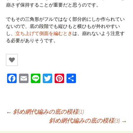
崩さず保持することが重要だと思うのです。
でもその三角形がフルではなく部分的にしか作られてい
ないので、底の段階でも縦ひもと横ひもが外れやすい
し、
立ち上げて側面を編むとき
は、崩れないよう注意す
る必要がありそうです。
Fa
E
Li
T
Pi
共
ce
m
n
wi
nt
有
b
ai
e
tt
er
o
l
er
es
投
←
斜め網代編みの底の模様(1)
o
t
斜め網代編みの底の模様(3)
→
k