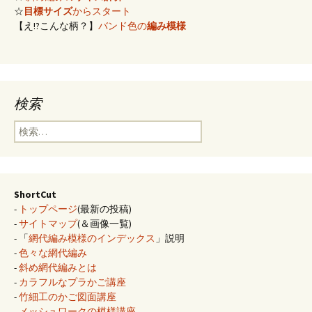
☆
目標サイズ
からスタート
【え!?こんな柄？】
バンド色の
編み模様
検索
検
索:
ShortCut
-
トップページ
(最新の投稿)
-
サイトマップ
(＆画像一覧)
- 「
網代編み模様のインデックス
」説明
-
色々な網代編み
-
斜め網代編みとは
-
カラフルなプラかご講座
-
竹細工のかご図面講座
-
メッシュワークの模様講座