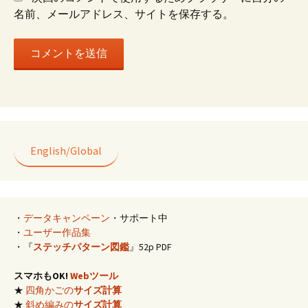
名前、メールアドレス、サイトを保存する。
English/Global
・
データキャンペーン
・サポート中
・
ユーザー作品集
・『
ステッチパターン図鑑
』52p PDF
スマホもOK!
Webツール
★
四角かごの
サイズ計算
★
斜め編みの
サイズ計算