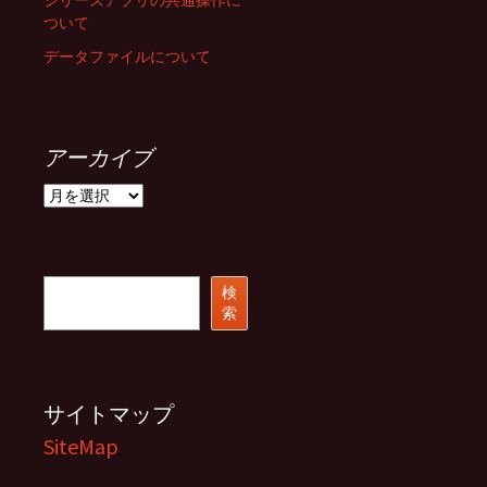
ついて
データファイルについて
アーカイブ
ア
ー
カ
イ
ブ
検
検
索
索
サイトマップ
SiteMap