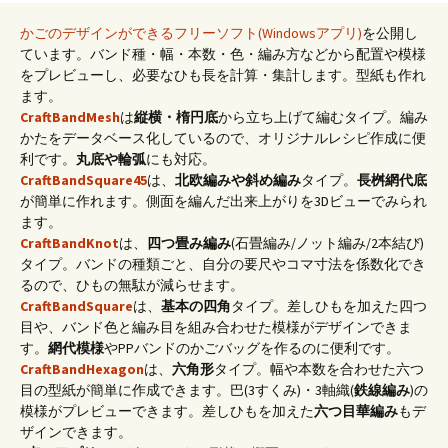
かごのデザインができるフリーソフト(Windowsアプリ)
を公開し
ています。バンド種・幅・本数・色・編み方などから配置や模様
をプレビューし、必要なひも長を計算・集計します。型紙も作れ
ます。
CraftBandMesh
は
縦横・楕円底
から立ち上げて編むタイプ。編み
かたをデータベース化しているので、オリジナルレシピ作成に便
利です。
丸底や輪弧
にも対応。
CraftBandSquare45
は、
北欧編みや斜め編み
タイプ。
長桝網代底
が簡単に作れます。側面を編んだ出来上がりを3Dビューでみられ
ます。
CraftBandKnot
は、
四つ畳み編み
(石畳編み/ノット編み/2本結び)
タイプ。バンドの種類ごと、自分の要尺やコマ寸法を係数化でき
るので、ひもの無駄が減らせます。
CraftBandSquare
は、
基本の四角
タイプ。差しひもを加えた四つ
目や、バンド色と編み目を組み合わせた模様がデザインできま
す。
網代模様
やPPバンドのかごバッグを作るのに便利です。
CraftBandHexagon
は、
六角形
タイプ。幅や本数を合わせた六つ
目の型紙が簡単に作成できます。巴(3すくみ)・3軸織(
鉄線編み
)の
模様がプレビューできます。差しひもを加えた
六つ目華編み
もデ
ザインできます。