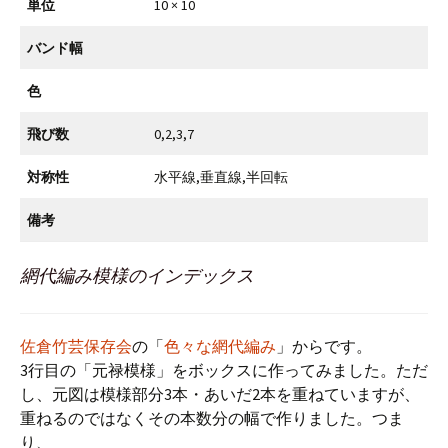
単位
10 × 10
バンド幅
色
飛び数
0,2,3,7
対称性
水平線,垂直線,半回転
備考
網代編み模様のインデックス
佐倉竹芸保存会
の「
色々な網代編み
」からです。
3行目の「元禄模様」をボックスに作ってみました。ただ
し、元図は模様部分3本・あいだ2本を重ねていますが、
重ねるのではなくその本数分の幅で作りました。つま
り、