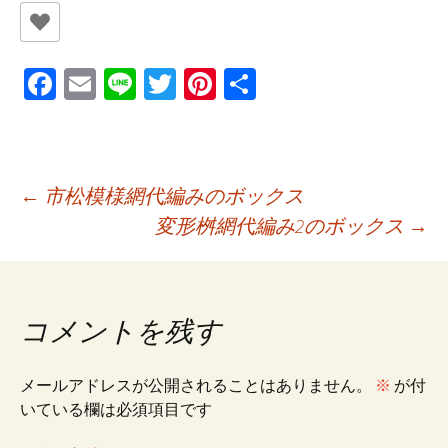
Fa
E
Li
T
Pi
共
ce
m
n
wi
nt
有
b
ai
e
tt
er
o
l
er
es
投
←
市松模様網代編みのボックス
o
t
変形桝網代編み2のボックス
→
k
稿
ナ
コメントを残す
ビ
メールアドレスが公開されることはありません。
※
が付
いている欄は必須項目です