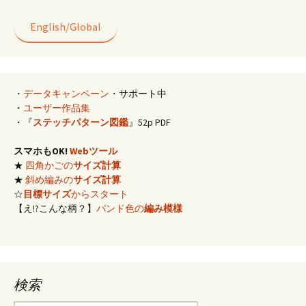
English/Global
・
データキャンペーン
・サポート中
・
ユーザー作品集
・『
ステッチパターン図鑑
』52p PDF
スマホもOK!
Webツール
★
四角かごの
サイズ計算
★
斜め編みの
サイズ計算
☆
目標サイズ
からスタート
【え!?こんな柄？】
バンド色の
編み模様
検索