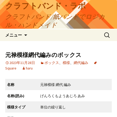
コ
クラフトバンド・ラボ
ン
クラフトバンド/紙バンドでロジカ
テ
ン
ル・ハンドメイド
ツ
検
へ
メニュー
索:
ス
キ
ッ
元禄模様網代編みのボックス
プ
2023年11月28日
ボックス
、
模様
、
網代編み
Square
haru
名称
元禄模様 網代 編み
名称(読み)
げんろくもようあじろ あみ
模様タイプ
単位の繰り返し