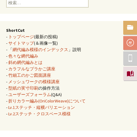
検
索:
ShortCut
-
トップページ
(最新の投稿)
-
サイトマップ
(＆画像一覧)
- 「
網代編み模様のインデックス
」説明
-
色々な網代編み
-
斜め網代編みとは
-
カラフルなプラかご講座
-
竹細工のかご図面講座
-
メッシュワークの模様講座
-
型紙の実寸印刷
の操作方法
-
ユーザーズフォーラム
(Q&A)
-
折りカラー編み(OriColorWeave)について
-
Lv.1ステッチ・縦横バリエーション
-
Lv.2ステッチ・クロスベース模様