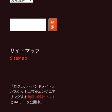
ー
カ
イ
ブ
検
検
索
索
サイトマップ
SiteMap
『ロジカル・ハンドメイド』
バスケット工芸をエンジニア
リングする
無料の設計ソフト
とXMLデータ公開中。