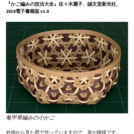
『かご編みの技法大全』佐々木麗子、誠文堂新光社、
2018電子書籍版 v1.0
亀甲華編みの小かご
外側から見た図で作っていますので、底が模様です。