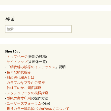
検索
検
索:
ShortCut
-
トップページ
(最新の投稿)
-
サイトマップ
(＆画像一覧)
- 「
網代編み模様のインデックス
」説明
-
色々な網代編み
-
斜め網代編みとは
-
カラフルなプラかご講座
-
竹細工のかご図面講座
-
メッシュワークの模様講座
-
型紙の実寸印刷
の操作方法
-
ユーザーズフォーラム
(Q&A)
-
折りカラー編み(OriColorWeave)について