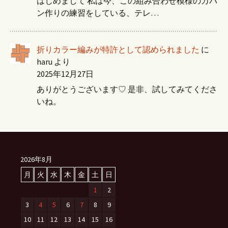
はじめまして 私は今、この組み合わせ模様のカバ
ン作りの練習をしている、テレ…
折りカラー編みが特許として認められました
に
haru
より
2025年12月27日
ありがとうございます♡ 是非、試してみてくださ
いね。
2026年8月
月
火
水
木
金
土
日
1
2
3
4
5
6
7
8
9
10
11
12
13
14
15
16