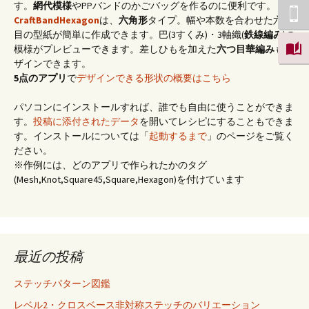
す。
網代模様
やPPバンドのかごバッグを作るのに便利です。
CraftBandHexagon
は、
六角形
タイプ。幅や本数を合わせた六つ
目の型紙が簡単に作成できます。巴(3すくみ)・3軸織(
鉄線編み
)の
模様がプレビューできます。差しひもを加えた
六つ目華編み
もデ
ザインできます。
5点のアプリ
で
デザインできる形状の概要はこちら
パソコンにインストールすれば、誰でも自由に使うことができま
す。
投稿に添付されたデータ
を開いてレシピにすることもできま
す。インストールについては「
起動するまで
」のページをご覧く
ださい。
※作例には、どのアプリで作られたかのタグ
(Mesh,Knot,Square45,Square,Hexagon)を付けています
最近の投稿
ステッチパターン図鑑
レベル2・クロスベース非対称ステッチのバリエーション