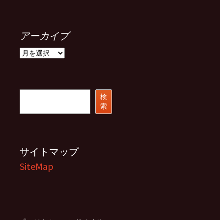
アーカイブ
ア
ー
カ
イ
ブ
検
検
索
索
サイトマップ
SiteMap