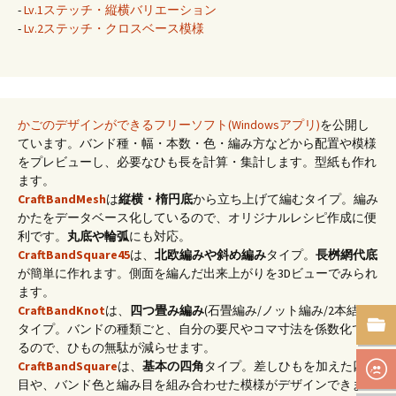
-
Lv.1ステッチ・縦横バリエーション
-
Lv.2ステッチ・クロスベース模様
かごのデザインができるフリーソフト(Windowsアプリ)
を公開し
ています。バンド種・幅・本数・色・編み方などから配置や模様
をプレビューし、必要なひも長を計算・集計します。型紙も作れ
ます。
CraftBandMesh
は
縦横・楕円底
から立ち上げて編むタイプ。編み
かたをデータベース化しているので、オリジナルレシピ作成に便
利です。
丸底や輪弧
にも対応。
CraftBandSquare45
は、
北欧編みや斜め編み
タイプ。
長桝網代底
が簡単に作れます。側面を編んだ出来上がりを3Dビューでみられ
ます。
CraftBandKnot
は、
四つ畳み編み
(石畳編み/ノット編み/2本結び)
タイプ。バンドの種類ごと、自分の要尺やコマ寸法を係数化でき
るので、ひもの無駄が減らせます。
CraftBandSquare
は、
基本の四角
タイプ。差しひもを加えた四つ
目や、バンド色と編み目を組み合わせた模様がデザインできま