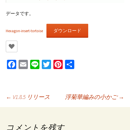
データです。
ダウンロード
Hexagon-insert-tortoise
Fa
E
Li
T
Pi
共
ce
m
n
wi
nt
有
b
ai
e
tt
er
o
l
er
es
投
←
V1.8.5 リリース
浮菊華編みの小かご
→
o
t
k
稿
コメントを残す