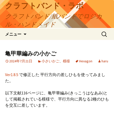
コ
クラフトバンド・ラボ
ン
クラフトバンド/紙バンドでロジカ
テ
ン
ル・ハンドメイド
ツ
検
へ
メニュー
索:
ス
キ
ッ
亀甲華編みの小かご
プ
2024年7月21日
小さいかご
、
模様
Hexagon
haru
Ver1.8.5
で修正した 平行方向の差しひもを使ってみまし
た。
以下文献116ページに、亀甲華編み(きっこうはなあみ)と
して掲載されている模様で、平行方向に異なる2種のひも
を交互に差しています。