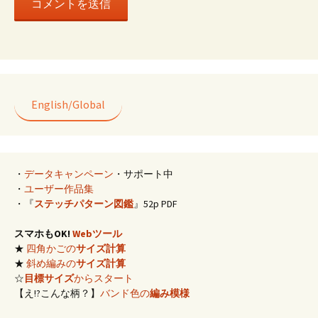
English/Global
・
データキャンペーン
・サポート中
・
ユーザー作品集
・『
ステッチパターン図鑑
』52p PDF
スマホもOK!
Webツール
★
四角かごの
サイズ計算
★
斜め編みの
サイズ計算
☆
目標サイズ
からスタート
【え!?こんな柄？】
バンド色の
編み模様