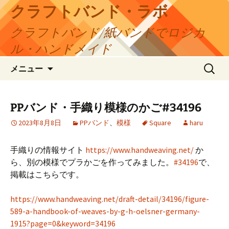
コ
クラフトバンド・ラボ
ン
クラフトバンド/紙バンドでロジカ
テ
ン
ル・ハンドメイド
ツ
検
へ
メニュー
索:
ス
キ
ッ
PPバンド・手織り模様のかご#34196
プ
2023年8月8日
PPバンド
、
模様
Square
haru
手織りの情報サイト
https://www.handweaving.net/
か
ら、別の模様でプラかごを作ってみました。
#34196
で、
掲載はこちらです。
https://www.handweaving.net/draft-detail/34196/figure-
589-a-handbook-of-weaves-by-g-h-oelsner-germany-
1915?page=0&keyword=34196