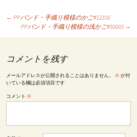
b
ai
e
tt
er
o
l
er
es
投
←
PPバンド・手織り模様のかご#12316
o
t
PPバンド・手織り模様の浅かご#50003
→
k
稿
ナ
コメントを残す
ビ
メールアドレスが公開されることはありません。
※
が付
いている欄は必須項目です
ゲ
コメント
※
ー
シ