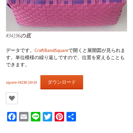
#34196の底
データです。
CraftBandSquare
で開くと展開図が見られま
す。単位模様の繰り返しですので、位置を変えることも
できます。
ダウンロード
square-34196-10×10
Fa
E
Li
T
Pi
共
ce
m
n
wi
nt
有