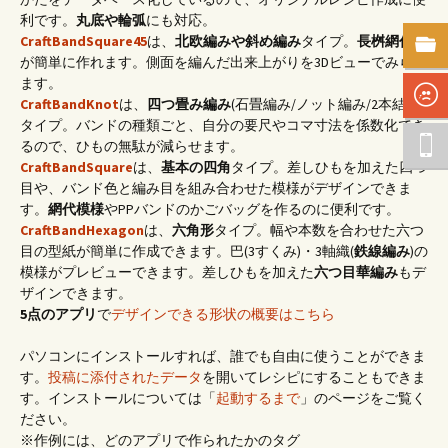
利です。
丸底や輪弧
にも対応。
CraftBandSquare45
は、
北欧編みや斜め編み
タイプ。
長桝網代底
が簡単に作れます。側面を編んだ出来上がりを3Dビューでみられ
ます。
CraftBandKnot
は、
四つ畳み編み
(石畳編み/ノット編み/2本結び)
タイプ。バンドの種類ごと、自分の要尺やコマ寸法を係数化でき
るので、ひもの無駄が減らせます。
CraftBandSquare
は、
基本の四角
タイプ。差しひもを加えた四つ
目や、バンド色と編み目を組み合わせた模様がデザインできま
す。
網代模様
やPPバンドのかごバッグを作るのに便利です。
CraftBandHexagon
は、
六角形
タイプ。幅や本数を合わせた六つ
目の型紙が簡単に作成できます。巴(3すくみ)・3軸織(
鉄線編み
)の
模様がプレビューできます。差しひもを加えた
六つ目華編み
もデ
ザインできます。
5点のアプリ
で
デザインできる形状の概要はこちら
パソコンにインストールすれば、誰でも自由に使うことができま
す。
投稿に添付されたデータ
を開いてレシピにすることもできま
す。インストールについては「
起動するまで
」のページをご覧く
ださい。
※作例には、どのアプリで作られたかのタグ