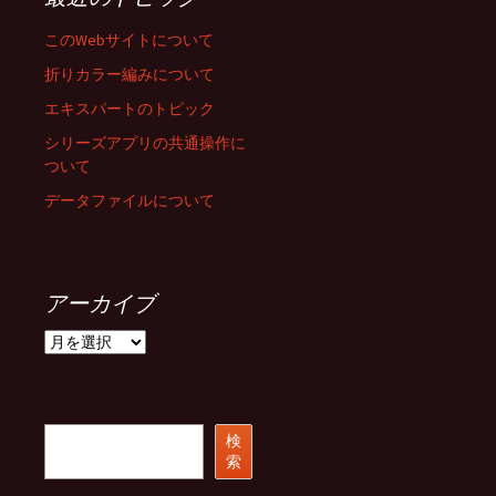
このWebサイトについて
折りカラー編みについて
エキスパートのトピック
シリーズアプリの共通操作に
ついて
データファイルについて
アーカイブ
ア
ー
カ
イ
ブ
検
検
索
索