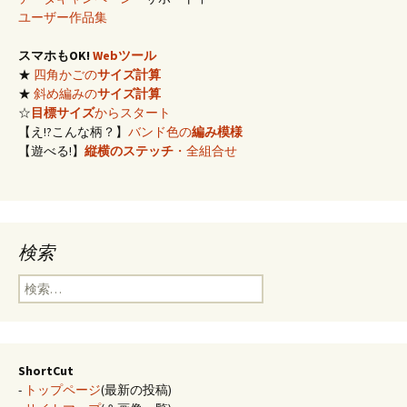
ユーザー作品集
スマホもOK!
Webツール
★
四角かごの
サイズ計算
★
斜め編みの
サイズ計算
☆
目標サイズ
からスタート
【え!?こんな柄？】
バンド色の
編み模様
【遊べる!】
縦横のステッチ
・全組合せ
検索
検
索:
ShortCut
-
トップページ
(最新の投稿)