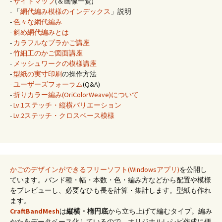
-
サイトマップ
(＆画像一覧)
- 「
網代編み模様のインデックス
」説明
-
色々な網代編み
-
斜め網代編みとは
-
カラフルなプラかご講座
-
竹細工のかご図面講座
-
メッシュワークの模様講座
-
型紙の実寸印刷
の操作方法
-
ユーザーズフォーラム
(Q&A)
-
折りカラー編み(OriColorWeave)について
-
Lv.1ステッチ・縦横バリエーション
-
Lv.2ステッチ・クロスベース模様
かごのデザインができるフリーソフト(Windowsアプリ)
を公開し
ています。バンド種・幅・本数・色・編み方などから配置や模様
をプレビューし、必要なひも長を計算・集計します。型紙も作れ
ます。
CraftBandMesh
は
縦横・楕円底
から立ち上げて編むタイプ。編み
かたをデータベース化しているので、オリジナルレシピ作成に便