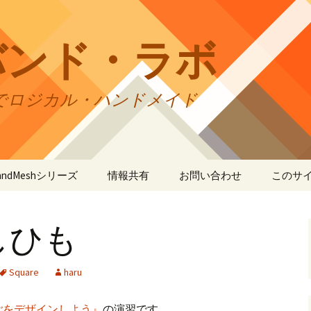
バンド・ラボ
でロジカル・ハンドメイド
tBandMeshシリーズ
情報共有
お問い合わせ
このサ
andMesh
CraftBandMesh使用例
バンドの種類
サイト
リの利
しひも
andSquare45
CraftBandMesh出力例
CraftBandSquare45使用
ユーザーズフォーラム
例
折りカ
(OriCo
andKnot
CraftBandKnot使用例
ユーザー作品集
て
Square
haru
CraftBandSquare45出力
例
andSquare
CraftBandKnot出力例
リンク・リンク
プライ
ごをデザインしよう』
の演習です。