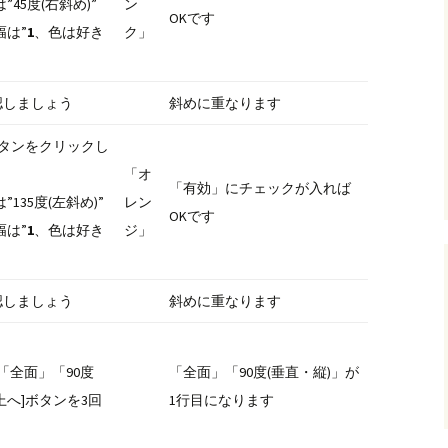
45度(右斜め)”
ン
OKです
幅は”
1
、色は好き
ク」
認しましょう
斜めに重なります
ボタンをクリックし
「オ
「有効」にチェックが入れば
135度(左斜め)”
レン
OKです
幅は”
1
、色は好き
ジ」
認しましょう
斜めに重なります
「全面」「90度
「全面」「90度(垂直・縦)」が
上へ]ボタンを3回
1行目になります