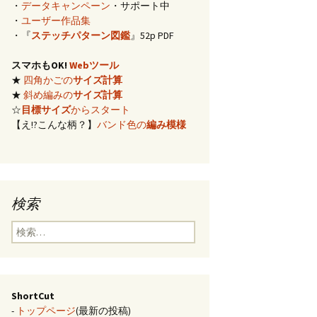
・
データキャンペーン
・サポート中
イズ計算
・
ユーザー作品集
・『
ステッチパターン図鑑
』52p PDF
編み)のサ
スマホもOK!
Webツール
★
四角かごの
サイズ計算
らの概算
★
斜め編みの
サイズ計算
☆
目標サイズ
からスタート
【え!?こんな柄？】
バンド色の
編み模様
み模様
チ・2色の
のステッ
検索
合せ模様
検
索:
ShortCut
-
トップページ
(最新の投稿)