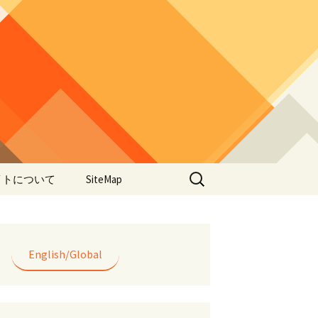
検
イトについて
SiteMap
索:
のデータやアプ
用について
ラー編み
English/Global
lorWeave)につい
バシーポリシー