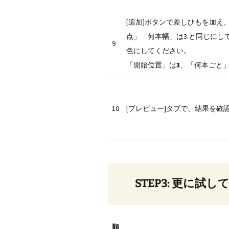
[追加]ボタンで差しひもを加え
点」「何本幅」は3.と同じにし
9
色にしてください。
「開始位置」は
3
、「何本ごと
10
[プレビュー]タブで、結果を確
STEP3: 更に試
順