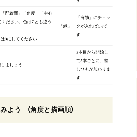
、「配置面」「角度」「中心
「有効」にチェッ
てください。色は7.とも違う
「緑」
クが入ればOKで
す
」は
3
にしてください
3本目から開始し
て3本ごとに、差
認しましょう
しひもが加わりま
す
してみよう (角度と描画順)