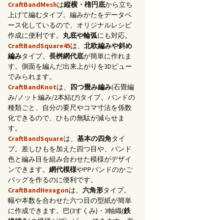
CraftBandMesh
は
縦横・楕円底
から立ち
上げて編むタイプ。編みかたをデータベ
ース化しているので、オリジナルレシピ
作成に便利です。
丸底や輪弧
にも対応。
CraftBandSquare45
は、
北欧編みや斜め
編み
タイプ。
長桝網代底
が簡単に作れま
す。側面を編んだ出来上がりを3Dビュー
でみられます。
CraftBandKnot
は、
四つ畳み編み
(石畳編
み/ノット編み/2本結び)タイプ。バンドの
種類ごと、自分の要尺やコマ寸法を係数
化できるので、ひもの無駄が減らせま
す。
CraftBandSquare
は、
基本の四角
タイ
プ。差しひもを加えた四つ目や、バンド
色と編み目を組み合わせた模様がデザイ
ンできます。
網代模様
やPPバンドのかご
バッグを作るのに便利です。
CraftBandHexagon
は、
六角形
タイプ。
幅や本数を合わせた六つ目の型紙が簡単
に作成できます。巴(3すくみ)・3軸織(
鉄