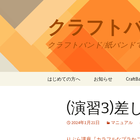
コ
ン
テ
クラフト
ン
ツ
へ
クラフトバンド/紙バンド
ス
キ
ッ
プ
はじめての方へ
お知らせ
Craf
CraftB
(演習3)差
CraftB
CraftB
2024年1月21日
マニュアル
CraftB
りぶら講座『カラフルなプラか