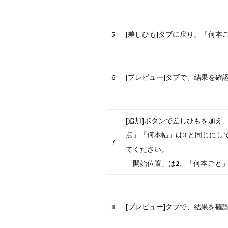
5
[差しひも]タブに戻り、「何本
6
[プレビュー]タブで、結果を確
[追加]ボタンで差しひもを加え
点」「何本幅」は3.と同じにし
7
てください。
「開始位置」は
2
、「何本ごと
8
[プレビュー]タブで、結果を確