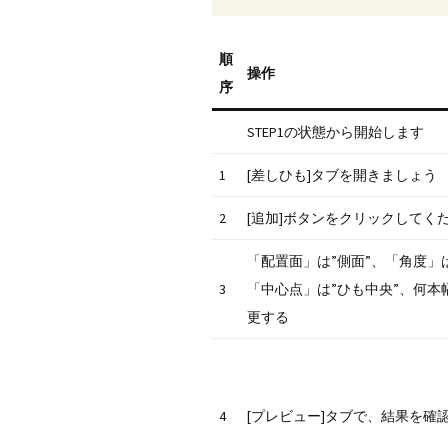
順
操作
序
STEP1の状態から開始します
1
[差しひも]タブを開きましょう
2
[追加]ボタンをクリックしてく
「配置面」は”側面”、「角度」は”
3
「中心点」は”ひも中央”、何本
更する
4
[プレビュー]タブで、結果を確