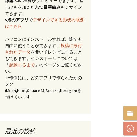
線編み
)の模様がプレビューできます。差
しひもを加えた
六つ目華編み
もデザイン
できます。
5点のアプリ
で
デザインできる形状の概要
はこちら
パソコンにインストールすれば、誰でも
自由に使うことができます。
投稿に添付
されたデータ
を開いてレシピにすること
もできます。インストールについては
「
起動するまで
」のページをご覧くださ
い。
※作例には、どのアプリで作られたかの
タグ
(Mesh,Knot,Square45,Square,Hexagon)を
付けています
最近の投稿