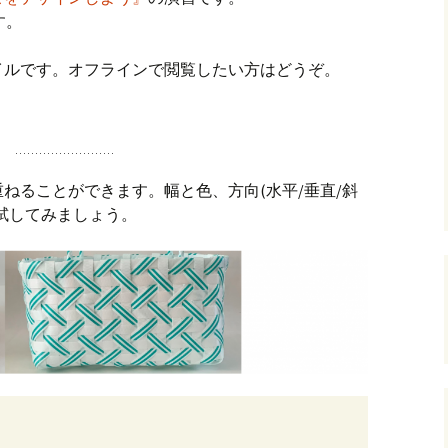
ます。
andHexagon
Webツールのご案内
四角かごのサ
イルです。オフラインで閲覧したい方はどうぞ。
h
斜め編み(北欧
イズ計算
るまで
お任せインストール手
順
目標サイズか
について
手動インストール手順
バンド色の編
ねることができます。幅と色、方向(水平/垂直/斜
試してみましょう。
初回起動手順と始め方
縦横のステッ
組合せ模様
クロスベース
チ・2色の組