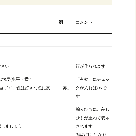
例
コメント
ださい
行が作られます
0度(水平・横)”
「有効」にチェッ
幅は”2″、色は好きな色に変
「赤」
クが入ればOKで
す
編みひもに、差し
ひもが重ねて表示
認しましょう
されます
(編み目にはなり