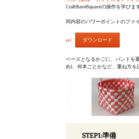
CraftBandSquareの操作を学び
CraftB
同内容のパワーポイントのファ
CbMes
起動す
ダウンロード
ex3
データ
ベースとなるかごに、バンドを重
め)、何本ごとかなど、重ね方を
STEP1:準備