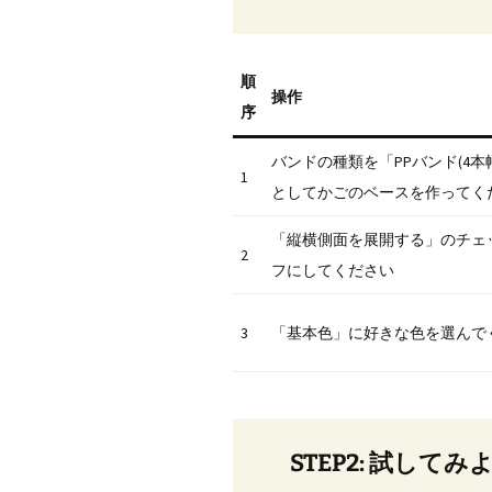
順
操作
序
バンドの種類を「PPバンド(4本
1
としてかごのベースを作ってく
「縦横側面を展開する」のチェ
2
フにしてください
3
「基本色」に好きな色を選んで
STEP2: 試してみ