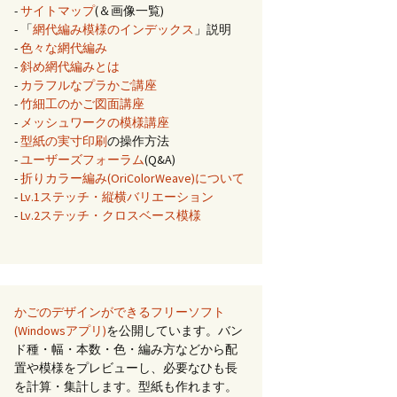
-
サイトマップ
(＆画像一覧)
- 「
網代編み模様のインデックス
」説明
-
色々な網代編み
-
斜め網代編みとは
-
カラフルなプラかご講座
-
竹細工のかご図面講座
-
メッシュワークの模様講座
-
型紙の実寸印刷
の操作方法
-
ユーザーズフォーラム
(Q&A)
-
折りカラー編み(OriColorWeave)について
-
Lv.1ステッチ・縦横バリエーション
-
Lv.2ステッチ・クロスベース模様
かごのデザインができるフリーソフト
(Windowsアプリ)
を公開しています。バン
ド種・幅・本数・色・編み方などから配
置や模様をプレビューし、必要なひも長
を計算・集計します。型紙も作れます。