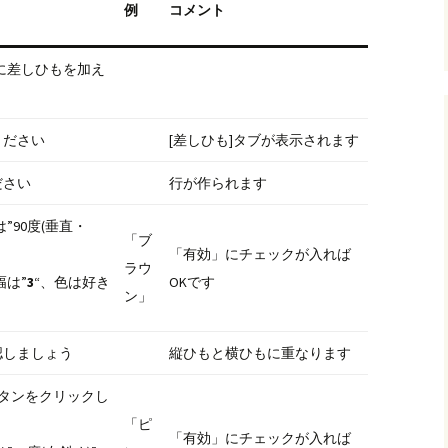
例
コメント
更に差しひもを加え
ください
[差しひも]タブが表示されます
ださい
行が作られます
”90度(垂直・
「ブ
「有効」にチェックが入れば
ラウ
幅は”
3
“、色は好き
OKです
ン」
認しましょう
縦ひもと横ひもに重なります
ボタンをクリックし
「ピ
「有効」にチェックが入れば