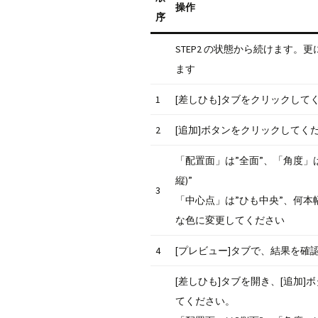
操作
序
STEP2 の状態から続けます。
ます
1
[差しひも]タブをクリックして
2
[追加]ボタンをクリックしてく
「配置面」は”全面”、「角度」は
縦)”
3
「中心点」は”ひも中央”、何本
な色に変更してください
4
[プレビュー]タブで、結果を確
[差しひも]タブを開き、[追加]
てください。