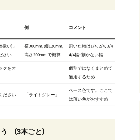
例
コメント
幅扱い)」
横300mm, 縦120mm,
割いた幅は1/4, 2/4, 3/4
ださい
高さ200mm で概算
4/4幅=割かない幅
ックをオ
個別ではなくまとめて
適用するため
ベース色です。ここで
ください
「ライトグレー」
は薄い色がおすすめ
よう (3本ごと)