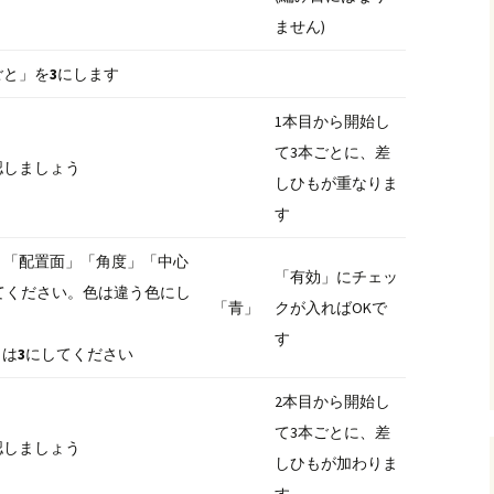
ません)
ごと」を
3
にします
1本目から開始し
て3本ごとに、差
認しましょう
しひもが重なりま
す
、「配置面」「角度」「中心
「有効」にチェッ
てください。色は違う色にし
「青」
クが入ればOKで
す
」は
3
にしてください
2本目から開始し
て3本ごとに、差
認しましょう
しひもが加わりま
す