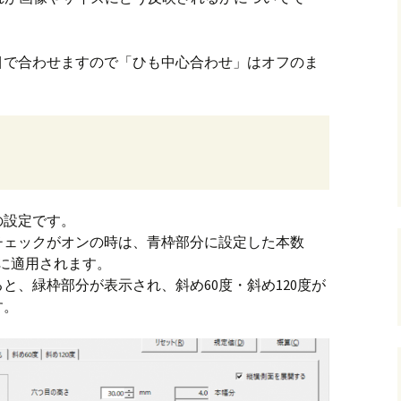
andHexagon
Webツールのご案内
四角かごのサ
目で合わせますので「ひも中心合わせ」はオフのま
h
斜め編み(北欧
イズ計算
るまで
お任せインストール手
順
目標サイズか
について
手動インストール手順
バンド色の編
初回起動手順と始め方
縦横のステッ
組合せ模様
の設定です。
チェックがオンの時は、青枠部分に設定した本数
クロスベース
方に適用されます。
チ・2色の組
と、緑枠部分が表示され、斜め60度・斜め120度が
す。