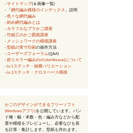
-
サイトマップ
(＆画像一覧)
- 「
網代編み模様のインデックス
」説明
-
色々な網代編み
-
斜め網代編みとは
-
カラフルなプラかご講座
-
竹細工のかご図面講座
-
メッシュワークの模様講座
-
型紙の実寸印刷
の操作方法
-
ユーザーズフォーラム
(Q&A)
-
折りカラー編み(OriColorWeave)について
-
Lv.1ステッチ・縦横バリエーション
-
Lv.2ステッチ・クロスベース模様
かごのデザインができるフリーソフト
(Windowsアプリ)
を公開しています。バン
ド種・幅・本数・色・編み方などから配
置や模様をプレビューし、必要なひも長
を計算・集計します。型紙も作れます。