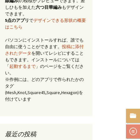
線編み
)の模様がプレビューできます。差
しひもを加えた
六つ目華編み
もデザイン
できます。
5点のアプリ
で
デザインできる形状の概要
はこちら
パソコンにインストールすれば、誰でも
自由に使うことができます。
投稿に添付
されたデータ
を開いてレシピにすること
もできます。インストールについては
「
起動するまで
」のページをご覧くださ
い。
※作例には、どのアプリで作られたかの
タグ
(Mesh,Knot,Square45,Square,Hexagon)を
付けています
最近の投稿