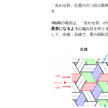
「合わせ目」位置の六つ目(1箇
す。
3軸織の場合は、「合わせ目」の位
星形になるように
編み目を作りま
して、右綾・左綾で、星の回転