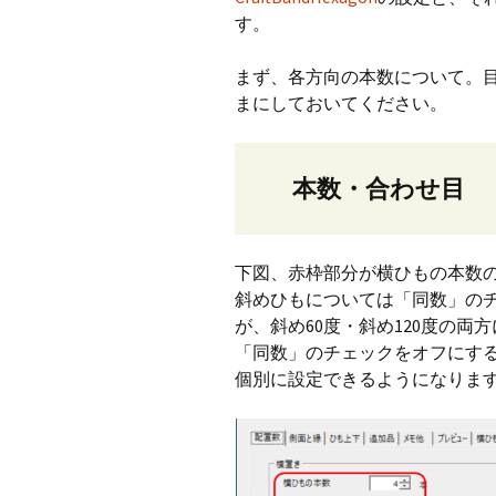
す。
CraftB
まず、各方向の本数について。
CbMes
まにしておいてください。
起動す
データ
本数・合わせ目
下図、赤枠部分が横ひもの本数
斜めひもについては「同数」の
が、斜め60度・斜め120度の両
「同数」のチェックをオフにする
個別に設定できるようになりま