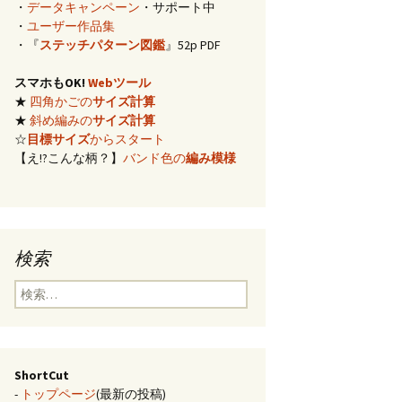
・
データキャンペーン
・サポート中
イズ計算
・
ユーザー作品集
・『
ステッチパターン図鑑
』52p PDF
編み)のサ
スマホもOK!
Webツール
★
四角かごの
サイズ計算
らの概算
★
斜め編みの
サイズ計算
☆
目標サイズ
からスタート
【え!?こんな柄？】
バンド色の
編み模様
み模様
チ・2色の
のステッ
検索
合せ模様
検
索:
ShortCut
-
トップページ
(最新の投稿)