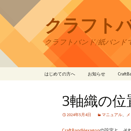
コ
ン
テ
クラフト
ン
ツ
へ
クラフトバンド/紙バンド
ス
キ
ッ
プ
はじめての方へ
お知らせ
Craf
CraftB
3軸織の位
CraftB
CraftB
2024年5月4日
マニュアル
、
メ
CraftB
CraftBandHexagon
の設定と、そ