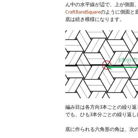
ん中の水平線が辺で、上が側面、下が底
CraftBandSquare
のように側面と
底は続き模様になります。
編み目は各方向3本ごとの繰り
でも、ひも3本分ごとの繰り返し
底に作られる六角形の角は、次