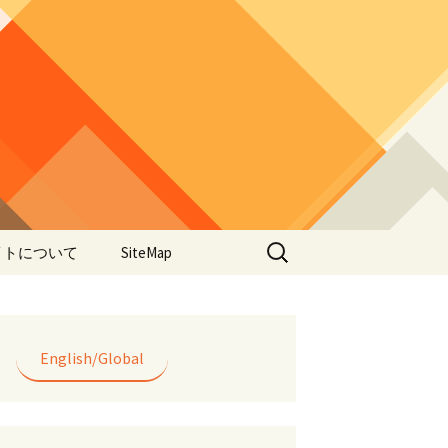
検
イトについて
SiteMap
索:
のデータやアプ
用について
ラー編み
English/Global
lorWeave)につい
バシーポリシー