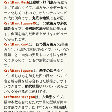
CraftBandMesh
は
縦横・楕円底
から立ち
上げて編むタイプ。編みかたをデータベ
ース化しているので、オリジナルレシピ
作成に便利です。
丸底や輪弧
にも対応。
CraftBandSquare45
は、
北欧編みや斜め
編み
タイプ。
長桝網代底
が簡単に作れま
す。側面を編んだ出来上がりを3Dビュー
でみられます。
CraftBandKnot
は、
四つ畳み編み
(石畳編
み/ノット編み/2本結び)タイプ。バンドの
種類ごと、自分の要尺やコマ寸法を係数
化できるので、ひもの無駄が減らせま
す。
CraftBandSquare
は、
基本の四角
タイ
プ。差しひもを加えた四つ目や、バンド
色と編み目を組み合わせた模様がデザイ
ンできます。
網代模様
やPPバンドのかご
バッグを作るのに便利です。
CraftBandHexagon
は、
六角形
タイプ。
幅や本数を合わせた六つ目の型紙が簡単
に作成できます。巴(3すくみ)・3軸織(
鉄