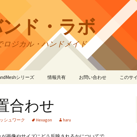
バンド・ラボ
でロジカル・ハンドメイド
tBandMeshシリーズ
情報共有
お問い合わせ
このサ
andMesh
CraftBandMesh使用例
バンドの種類
サイト
リの利
置合わせ
andSquare45
CraftBandMesh出力例
CraftBandSquare45使用
ユーザーズフォーラム
例
折りカ
(OriCo
andKnot
CraftBandKnot使用例
ユーザー作品集
て
ッシュワーク
Hexagon
haru
CraftBandSquare45出力
例
andSquare
CraftBandKnot出力例
リンク・リンク
プライ
れが画像やサイズにどう反映されるかについてで