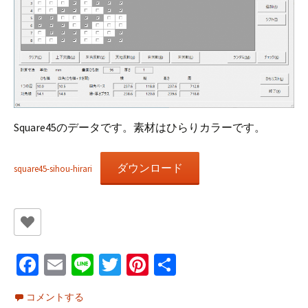
Square45のデータです。素材はひらりカラーです。
ダウンロード
square45-sihou-hirari
Fa
E
Li
T
Pi
共
ce
m
n
wi
nt
有
コメントする