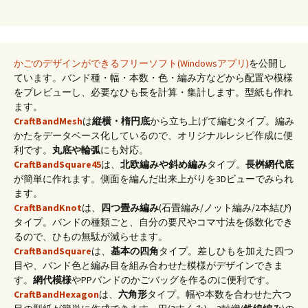
かごのデザインができるフリーソフト(Windowsアプリ)
を公開し
ています。バンド種・幅・本数・色・編み方などから配置や模様
をプレビューし、必要なひも長を計算・集計します。型紙も作れ
ます。
CraftBandMesh
は
縦横・楕円底
から立ち上げて編むタイプ。編み
かたをデータベース化しているので、オリジナルレシピ作成に便
利です。
丸底や輪弧
にも対応。
CraftBandSquare45
は、
北欧編みや斜め編み
タイプ。
長桝網代底
が簡単に作れます。側面を編んだ出来上がりを3Dビューでみられ
ます。
CraftBandKnot
は、
四つ畳み編み
(石畳編み/ノット編み/2本結び)
タイプ。バンドの種類ごと、自分の要尺やコマ寸法を係数化でき
るので、ひもの無駄が減らせます。
CraftBandSquare
は、
基本の四角
タイプ。差しひもを加えた四つ
目や、バンド色と編み目を組み合わせた模様がデザインできま
す。
網代模様
やPPバンドのかごバッグを作るのに便利です。
CraftBandHexagon
は、
六角形
タイプ。幅や本数を合わせた六つ