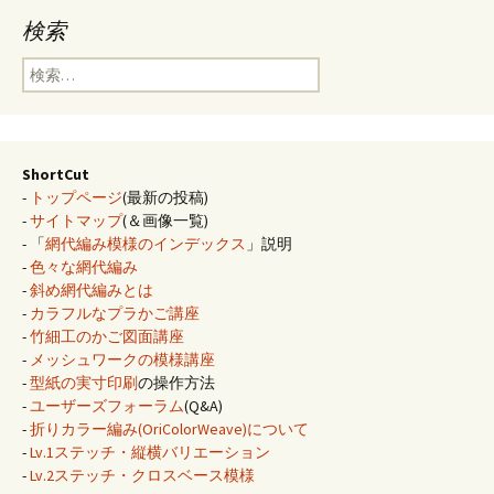
検索
検
索:
ShortCut
-
トップページ
(最新の投稿)
-
サイトマップ
(＆画像一覧)
- 「
網代編み模様のインデックス
」説明
-
色々な網代編み
-
斜め網代編みとは
-
カラフルなプラかご講座
-
竹細工のかご図面講座
-
メッシュワークの模様講座
-
型紙の実寸印刷
の操作方法
-
ユーザーズフォーラム
(Q&A)
-
折りカラー編み(OriColorWeave)について
-
Lv.1ステッチ・縦横バリエーション
-
Lv.2ステッチ・クロスベース模様