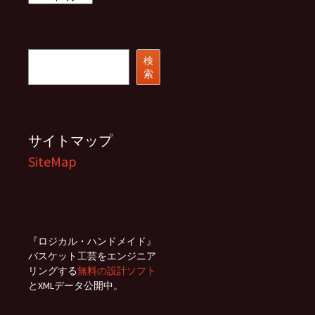
ー
カ
イ
ブ
検
検
索
索
サイトマップ
SiteMap
『ロジカル・ハンドメイド』
バスケット工芸をエンジニア
リングする
無料の設計ソフト
とXMLデータ公開中。