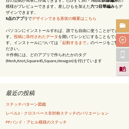
目の型紙が簡単に作成できます。巴(3すくみ)・3軸織(
鉄線編み
)の
模様がプレビューできます。差しひもを加えた
六つ目華編み
もデ
ザインできます。
5点のアプリ
で
デザインできる形状の概要はこちら
パソコンにインストールすれば、誰でも自由に使うことができま
す。
投稿に添付されたデータ
を開いてレシピにすることもできま
す。インストールについては「
起動するまで
」のページをご覧く
ださい。
※作例には、どのアプリで作られたかのタグ
(Mesh,Knot,Square45,Square,Hexagon)を付けています
最近の投稿
ステッチパターン図鑑
レベル2・クロスベース非対称ステッチのバリエーション
PPバンド・アヒル模様のステッチ