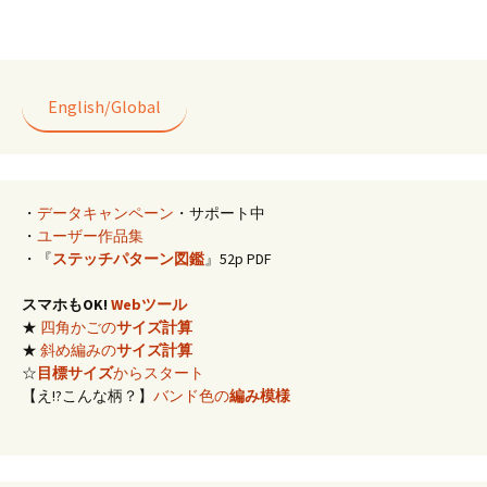
b
ai
e
tt
er
o
l
er
es
o
t
k
English/Global
・
データキャンペーン
・サポート中
・
ユーザー作品集
・『
ステッチパターン図鑑
』52p PDF
スマホもOK!
Webツール
★
四角かごの
サイズ計算
★
斜め編みの
サイズ計算
☆
目標サイズ
からスタート
【え!?こんな柄？】
バンド色の
編み模様