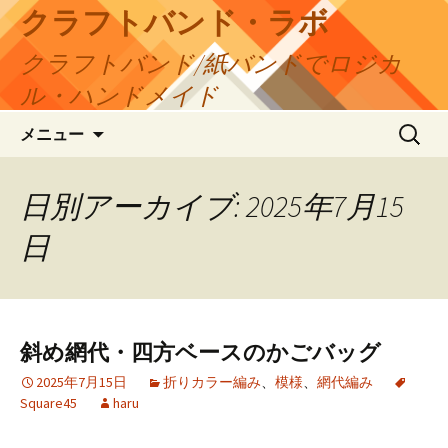
コ
クラフトバンド・ラボ
ン
クラフトバンド/紙バンドでロジカ
テ
ン
ル・ハンドメイド
ツ
検
へ
メニュー
索:
ス
キ
日別アーカイブ: 2025年7月15
ッ
プ
日
斜め網代・四方ベースのかごバッグ
2025年7月15日
折りカラー編み
、
模様
、
網代編み
Square45
haru