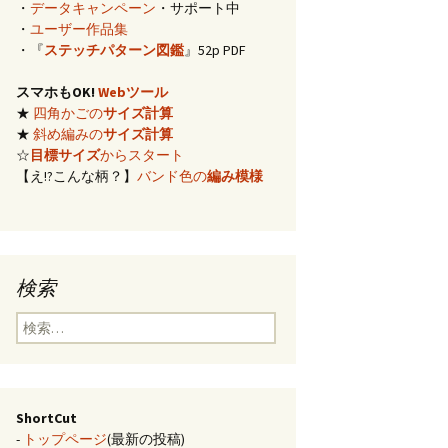
・
データキャンペーン
・サポート中
イズ計算
・
ユーザー作品集
・『
ステッチパターン図鑑
』52p PDF
編み)のサ
スマホもOK!
Webツール
★
四角かごの
サイズ計算
らの概算
★
斜め編みの
サイズ計算
☆
目標サイズ
からスタート
【え!?こんな柄？】
バンド色の
編み模様
み模様
チ・2色の
のステッ
検索
合せ模様
検
索:
ShortCut
-
トップページ
(最新の投稿)