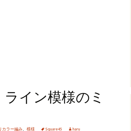
共
有
・ライン模様のミ
りカラー編み
、
模様
Square45
haru