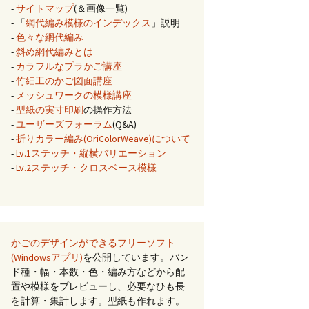
-
サイトマップ
(＆画像一覧)
- 「
網代編み模様のインデックス
」説明
-
色々な網代編み
-
斜め網代編みとは
-
カラフルなプラかご講座
-
竹細工のかご図面講座
-
メッシュワークの模様講座
-
型紙の実寸印刷
の操作方法
-
ユーザーズフォーラム
(Q&A)
-
折りカラー編み(OriColorWeave)について
-
Lv.1ステッチ・縦横バリエーション
-
Lv.2ステッチ・クロスベース模様
かごのデザインができるフリーソフト
(Windowsアプリ)
を公開しています。バン
ド種・幅・本数・色・編み方などから配
置や模様をプレビューし、必要なひも長
を計算・集計します。型紙も作れます。