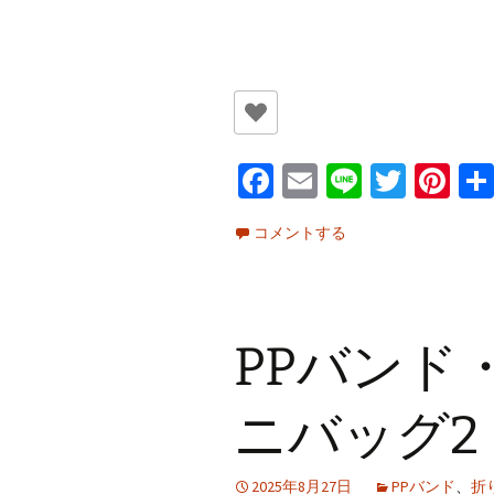
Fa
E
Li
T
Pi
ce
m
n
wi
nt
コメントする
b
ai
e
tt
er
o
l
er
es
o
t
PPバンド
k
ニバッグ2
2025年8月27日
PPバンド
、
折