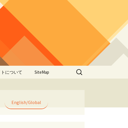
検
イトについて
SiteMap
索:
のデータやアプ
用について
ラー編み
English/Global
lorWeave)につい
バシーポリシー