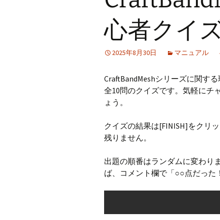
CraftB
心者クイ
CbMes
2025年8月30日
マニュアル
起動す
CraftBandMeshシリーズ
データ
全10問のクイズです。気軽にチ
ょう。
クイズの結果は[FINISH]を
残りません。
出題の順番はランダムに変わり
ば、コメント欄で「○○点だった