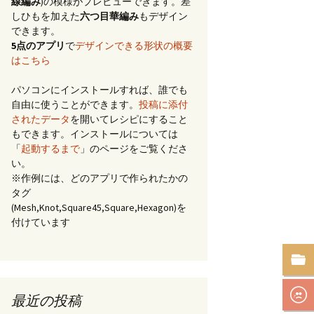
線編み
)の模様がプレビューできます。差
しひもを加えた
六つ目華編み
もデザイン
できます。
5点のアプリ
で
デザインできる形状の概要
はこちら
パソコンにインストールすれば、誰でも
自由に使うことができます。
投稿に添付
されたデータ
を開いてレシピにすること
もできます。インストールについては
「
起動するまで
」のページをご覧くださ
い。
※作例には、どのアプリで作られたかの
タグ
(Mesh,Knot,Square45,Square,Hexagon)を
付けています
最近の投稿