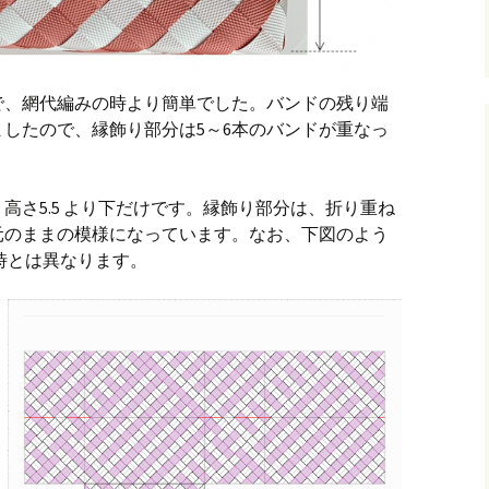
で、網代編みの時より簡単でした。バンドの残り端
したので、縁飾り部分は5～6本のバンドが重なっ
高さ5.5 より下だけです。縁飾り部分は、折り重ね
元のままの模様になっています。なお、下図のよう
の時とは異なります。