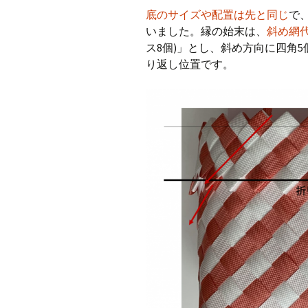
底のサイズや配置は先と同じ
で
いました。縁の始末は、
斜め網
ス8個)」とし、斜め方向に四角5
り返し位置です。