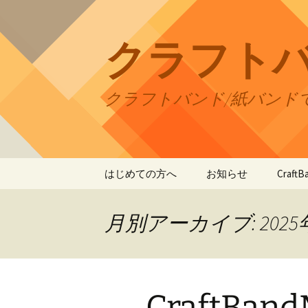
コ
ン
テ
クラフト
ン
ツ
へ
クラフトバンド/紙バンド
ス
キ
ッ
プ
はじめての方へ
お知らせ
Craf
CraftB
月別アーカイブ: 2025
CraftB
CraftB
CraftBa
CraftB