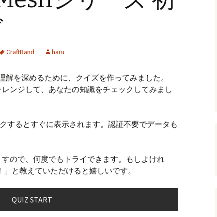
andHexagon
Webツールのご案内
四角かごのサ
ズ
h
斜め編み(北欧
イズ計算
CraftBand
haru
るまで
お任せインストール手
順
目標サイズか
に関する理解を深めるために、クイズを作ってみました。
について
手動インストール手順
バンド色の編
ャレンジして、あなたの知識をチェックしてみまし
初回起動手順と始め方
縦横のステッ
組合せ模様
クリックするとすぐに表示されます。認証不要でデータも
クロスベース
チ・2色の組
ますので、何度でもトライできます。もしよけれ
！」と教えていただけると嬉しいです。
QUIZ START