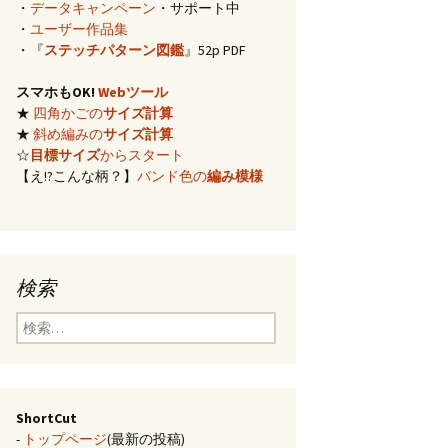
・
データキャンペーン
・サポート中
イズ計算
・
ユーザー作品集
・『
ステッチパターン図鑑
』52p PDF
編み)のサ
スマホもOK!
Webツール
★
四角かごの
サイズ計算
らの概算
★
斜め編みの
サイズ計算
☆
目標サイズ
からスタート
【え!?こんな柄？】
バンド色の
編み模様
み模様
チ・2色の
のステッ
検索
合せ模様
検
索:
ShortCut
-
トップページ
(最新の投稿)