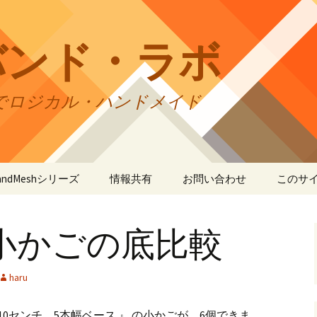
バンド・ラボ
でロジカル・ハンドメイド
tBandMeshシリーズ
情報共有
お問い合わせ
このサ
andMesh
CraftBandMesh使用例
バンドの種類
サイト
リの利
小かごの底比較
andSquare45
CraftBandMesh出力例
CraftBandSquare45使用
ユーザーズフォーラム
例
折りカ
(OriCo
andKnot
CraftBandKnot使用例
ユーザー作品集
て
haru
CraftBandSquare45出力
例
andSquare
CraftBandKnot出力例
リンク・リンク
プライ
10センチ、5本幅ベース 』 の小かごが、6個できま