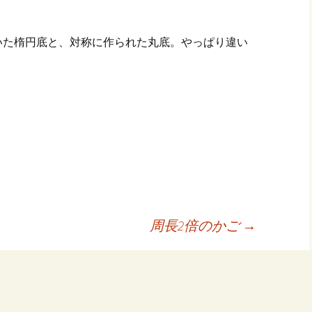
いた楕円底と、対称に作られた丸底。やっぱり違い
共
有
周長2倍のかご
→