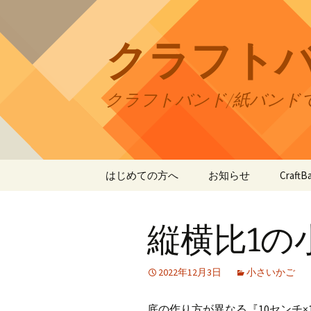
コ
ン
テ
クラフト
ン
ツ
へ
クラフトバンド/紙バンド
ス
キ
ッ
プ
はじめての方へ
お知らせ
Craf
CraftB
縦横比1の
CraftB
CraftB
2022年12月3日
小さいかご
CraftB
底の作り方が異なる『10センチ×