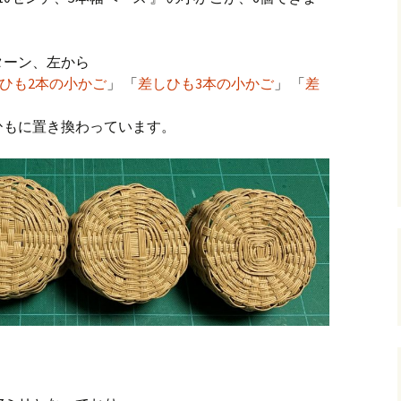
andHexagon
Webツールのご案内
四角かごのサ
ターン、左から
h
斜め編み(北欧
イズ計算
ひも2本の小かご
」 「
差しひも3本の小かご
」 「
差
るまで
お任せインストール手
順
目標サイズか
ひもに置き換わっています。
について
手動インストール手順
バンド色の編
初回起動手順と始め方
縦横のステッ
組合せ模様
クロスベース
チ・2色の組