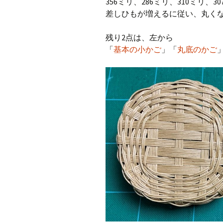
356ミリ、286ミリ、310ミリ、
差しひもが増えるに従い、丸く
残り2点は、左から
「
基本の小かご
」「
丸底のかご