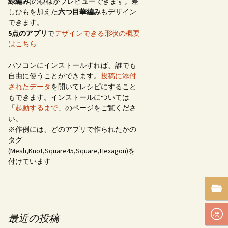
線編み
)の模様がプレビューできます。差
しひもを加えた
六つ目華編み
もデザイン
できます。
5点のアプリ
で
デザインできる形状の概要
はこちら
パソコンにインストールすれば、誰でも
自由に使うことができます。
投稿に添付
されたデータ
を開いてレシピにすること
もできます。インストールについては
「
起動するまで
」のページをご覧くださ
い。
※作例には、どのアプリで作られたかの
タグ
(Mesh,Knot,Square45,Square,Hexagon)を
付けています
最近の投稿