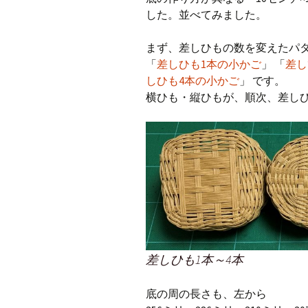
した。並べてみました。
CraftB
まず、差しひもの数を変えたパ
CbMes
「
差しひも1本の小かご
」 「
差し
しひも4本の小かご
」 です。
起動す
横ひも・縦ひもが、順次、差し
データ
差しひも1本～4本
底の周の長さも、左から