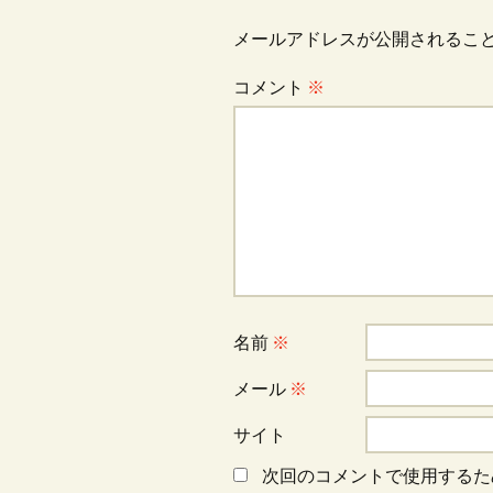
ナ
メールアドレスが公開されるこ
ビ
コメント
※
ゲ
ー
シ
ョ
名前
※
メール
※
ン
サイト
次回のコメントで使用するた