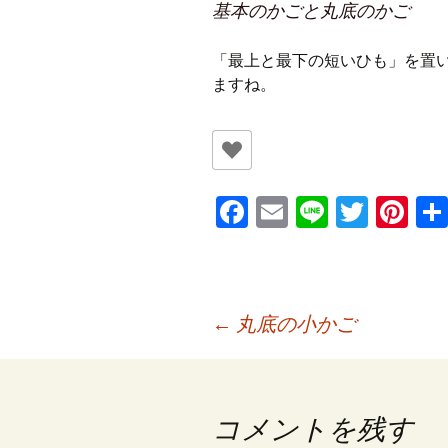
基本のかごと丸底のかご
「最上と最下の短いひも」を置
ますね。
Fa
E
Li
T
Pi
ce
m
n
wi
nt
b
ai
e
tt
er
o
l
er
es
投
←
丸底の小かご
o
t
k
稿
コメントを残す