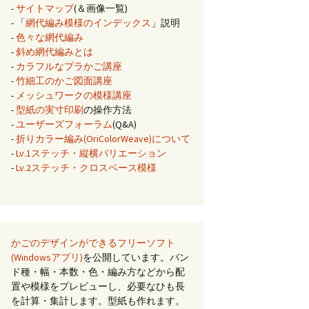
-
サイトマップ
(＆画像一覧)
- 「
網代編み模様のインデックス
」説明
-
色々な網代編み
-
斜め網代編みとは
-
カラフルなプラかご講座
-
竹細工のかご図面講座
-
メッシュワークの模様講座
-
型紙の実寸印刷
の操作方法
-
ユーザーズフォーラム
(Q&A)
-
折りカラー編み(OriColorWeave)について
-
Lv.1ステッチ・縦横バリエーション
-
Lv.2ステッチ・クロスベース模様
かごのデザインができるフリーソフト
(Windowsアプリ)
を公開しています。バン
ド種・幅・本数・色・編み方などから配
置や模様をプレビューし、必要なひも長
を計算・集計します。型紙も作れます。