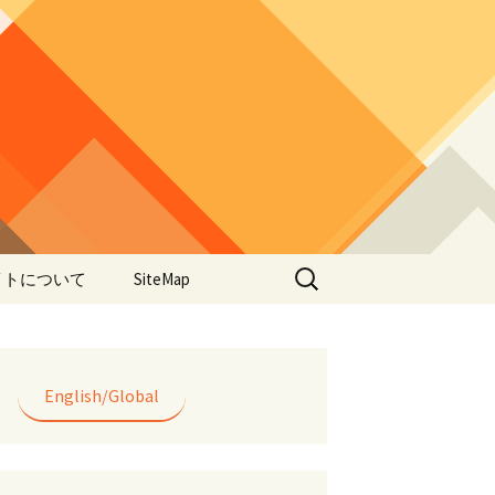
検
イトについて
SiteMap
索:
のデータやアプ
用について
ラー編み
English/Global
lorWeave)につい
バシーポリシー