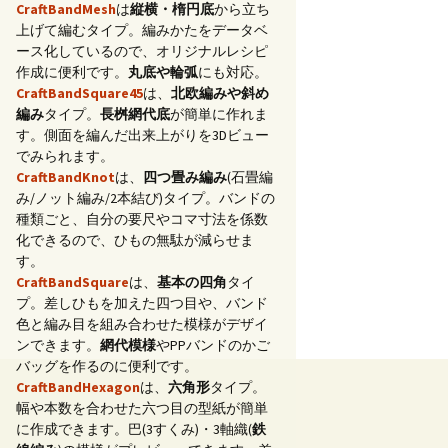
CraftBandMesh
は
縦横・楕円底
から立ち
上げて編むタイプ。編みかたをデータベ
ース化しているので、オリジナルレシピ
作成に便利です。
丸底や輪弧
にも対応。
CraftBandSquare45
は、
北欧編みや斜め
編み
タイプ。
長桝網代底
が簡単に作れま
す。側面を編んだ出来上がりを3Dビュー
でみられます。
CraftBandKnot
は、
四つ畳み編み
(石畳編
み/ノット編み/2本結び)タイプ。バンドの
種類ごと、自分の要尺やコマ寸法を係数
化できるので、ひもの無駄が減らせま
す。
CraftBandSquare
は、
基本の四角
タイ
プ。差しひもを加えた四つ目や、バンド
色と編み目を組み合わせた模様がデザイ
ンできます。
網代模様
やPPバンドのかご
バッグを作るのに便利です。
CraftBandHexagon
は、
六角形
タイプ。
幅や本数を合わせた六つ目の型紙が簡単
に作成できます。巴(3すくみ)・3軸織(
鉄