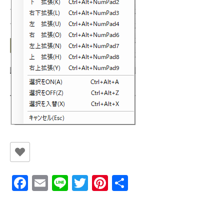
Fa
E
Li
T
Pi
共
ce
m
n
wi
nt
有
b
ai
e
tt
er