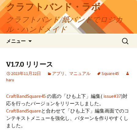
コ
クラフトバンド・ラボ
ン
クラフトバンド/紙バンドでロジカ
テ
ン
ル・ハンドメイド
ツ
検
へ
メニュー
索:
ス
キ
ッ
V1.7.0 リリース
プ
2023年11月22日
アプリ
、
マニュアル
Square45
haru
CraftBandSquare45
の底の「ひも上下」編集(
issue#37
)対
応を行ったバージョンをリリースしました。
CraftBandSquare
と合わせて「ひも上下」編集画面でのコ
ンテキストメニューを強化し、パターンを作りやすくし
ました。