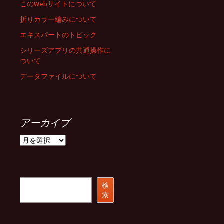
このWebサイトについて
折りカラー編みについて
エキスパートのトピック
シリーズアプリの共通操作に
ついて
データファイルについて
アーカイブ
ア
ー
カ
イ
ブ
検
検
索
索