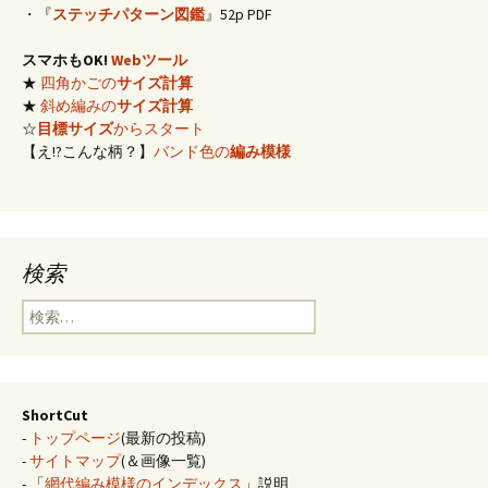
・『
ステッチパターン図鑑
』52p PDF
スマホもOK!
Webツール
★
四角かごの
サイズ計算
★
斜め編みの
サイズ計算
☆
目標サイズ
からスタート
【え!?こんな柄？】
バンド色の
編み模様
検索
検
索:
ShortCut
-
トップページ
(最新の投稿)
-
サイトマップ
(＆画像一覧)
- 「
網代編み模様のインデックス
」説明