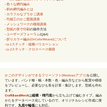
-
色々な網代編み
-
斜め網代編みとは
-
カラフルなプラかご講座
-
竹細工のかご図面講座
-
メッシュワークの模様講座
-
型紙の実寸印刷
の操作方法
-
ユーザーズフォーラム
(Q&A)
-
折りカラー編み(OriColorWeave)について
-
Lv.1ステッチ・縦横バリエーション
-
Lv.2ステッチ・クロスベース模様
かごのデザインができるフリーソフト(Windowsアプリ)
を公開し
ています。バンド種・幅・本数・色・編み方などから配置や模様
をプレビューし、必要なひも長を計算・集計します。型紙も作れ
ます。
CraftBandMesh
は
縦横・楕円底
から立ち上げて編むタイプ。編み
かたをデータベース化しているので、オリジナルレシピ作成に便
利です。
丸底や輪弧
にも対応。