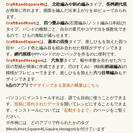
CraftBandSquare45
は、
北欧編みや斜め編み
タイプ。
長桝網代底
が簡単に作れます。側面を編んだ出来上がりを3Dビューでみられ
ます。
CraftBandKnot
は、
四つ畳み編み
(石畳編み/ノット編み/2本結び)
タイプ。バンドの種類ごと、自分の要尺やコマ寸法を係数化でき
るので、ひもの無駄が減らせます。
CraftBandSquare
は、
基本の四角
タイプ。差しひもを加えた四つ
目や、バンド色と編み目を組み合わせた模様がデザインできま
す。
網代模様
やPPバンドのかごバッグを作るのに便利です。
CraftBandHexagon
は、
六角形
タイプ。幅や本数を合わせた六つ
目の型紙が簡単に作成できます。巴(3すくみ)・3軸織(
鉄線編み
)の
模様がプレビューできます。差しひもを加えた
六つ目華編み
もデ
ザインできます。
5点のアプリ
で
デザインできる形状の概要はこちら
パソコンにインストールすれば、誰でも自由に使うことができま
す。
投稿に添付されたデータ
を開いてレシピにすることもできま
す。インストールについては「
起動するまで
」のページをご覧く
ださい。
※作例には、どのアプリで作られたかのタグ
(Mesh,Knot,Square45,Square,Hexagon)を付けています