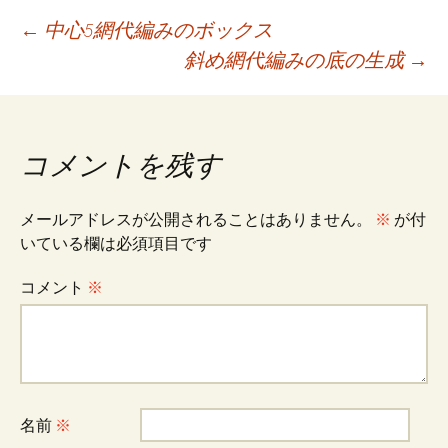
o
l
er
es
投
←
中心5網代編みのボックス
o
t
斜め網代編みの底の生成
→
k
稿
ナ
コメントを残す
ビ
メールアドレスが公開されることはありません。
※
が付
いている欄は必須項目です
ゲ
コメント
※
ー
シ
名前
※