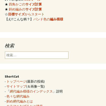
★
四角かごの
サイズ計算
★
斜め編みの
サイズ計算
☆
目標サイズ
からスタート
【え!?こんな柄？】
バンド色の
編み模様
検索
検
索:
ShortCut
-
トップページ
(最新の投稿)
-
サイトマップ
(＆画像一覧)
- 「
網代編み模様のインデックス
」説明
-
色々な網代編み
-
斜め網代編みとは