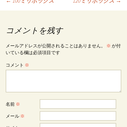
投
←
100ミリボックス
120ミリボックス
→
o
t
k
稿
コメントを残す
ナ
メールアドレスが公開されることはありません。
※
が付
ビ
いている欄は必須項目です
コメント
※
ゲ
ー
名前
※
シ
メール
※