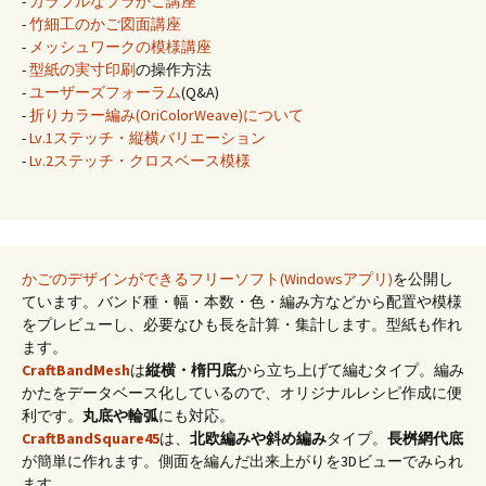
-
カラフルなプラかご講座
-
竹細工のかご図面講座
-
メッシュワークの模様講座
-
型紙の実寸印刷
の操作方法
-
ユーザーズフォーラム
(Q&A)
-
折りカラー編み(OriColorWeave)について
-
Lv.1ステッチ・縦横バリエーション
-
Lv.2ステッチ・クロスベース模様
かごのデザインができるフリーソフト(Windowsアプリ)
を公開し
ています。バンド種・幅・本数・色・編み方などから配置や模様
をプレビューし、必要なひも長を計算・集計します。型紙も作れ
ます。
CraftBandMesh
は
縦横・楕円底
から立ち上げて編むタイプ。編み
かたをデータベース化しているので、オリジナルレシピ作成に便
利です。
丸底や輪弧
にも対応。
CraftBandSquare45
は、
北欧編みや斜め編み
タイプ。
長桝網代底
が簡単に作れます。側面を編んだ出来上がりを3Dビューでみられ
ます。