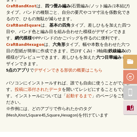
CraftBandKnot
は、
四つ畳み編み
(石畳編み/ノット編み/2本結び)
タイプ。バンドの種類ごと、自分の要尺やコマ寸法を係数化でき
るので、ひもの無駄が減らせます。
CraftBandSquare
は、
基本の四角
タイプ。差しひもを加えた四つ
目や、バンド色と編み目を組み合わせた模様がデザインできま
す。
網代模様
やPPバンドのかごバッグを作るのに便利です。
CraftBandHexagon
は、
六角形
タイプ。幅や本数を合わせた六つ
目の型紙が簡単に作成できます。巴(3すくみ)・3軸織(
鉄線編み
)の
模様がプレビューできます。差しひもを加えた
六つ目華編み
もデ
ザインできます。
5点のアプリ
で
デザインできる形状の概要はこちら
パソコンにインストールすれば、誰でも自由に使うことができま
す。
投稿に添付されたデータ
を開いてレシピにすることもできま
す。インストールについては「
起動するまで
」のページをご覧く
ださい。
※作例には、どのアプリで作られたかのタグ
(Mesh,Knot,Square45,Square,Hexagon)を付けています