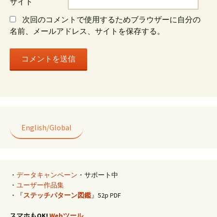
ョ
サイト
次回のコメントで使用するためブラウザーに自分の
ン
名前、メールアドレス、サイトを保存する。
English/Global
・
データキャンペーン
・サポート中
・
ユーザー作品集
・『
ステッチパターン図鑑
』52p PDF
スマホもOK!
Webツール