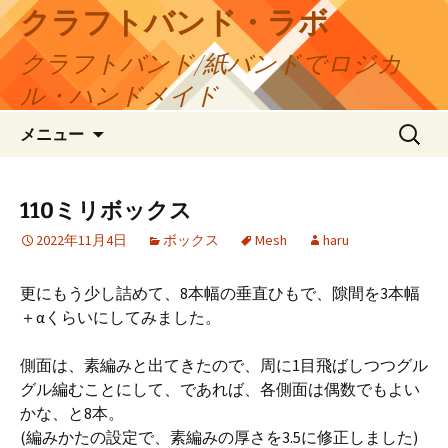
コ
クラフトバンド・ラボ
ン
クラフトバンド/紙バンドでロジカ
テ
ン
ル・ハンドメイド
ツ
検
へ
メニュー
索:
ス
キ
ッ
110ミリボックス
プ
2022年11月4日
ボックス
Mesh
haru
更にもう少し詰めて、8本幅の垂直ひもで、隙間を3本幅
＋αくらいにしてみました。
側面は、素編みと出てきたので、周に1目飛ばしつつグル
グル編むことにして、であれば、各側面は偶数でもよい
かな、と8本。
(編みかたの設定で、素編みの厚さを3.5に修正しました)