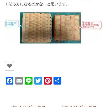
く貼る方になるのかな、と思います。
Fa
E
Li
T
Pi
共
ce
m
n
wi
nt
有
b
ai
e
tt
er
o
l
er
es