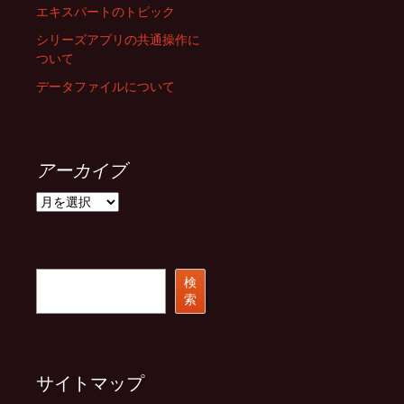
エキスパートのトピック
シリーズアプリの共通操作に
ついて
データファイルについて
アーカイブ
ア
ー
カ
イ
ブ
検
検
索
索
サイトマップ