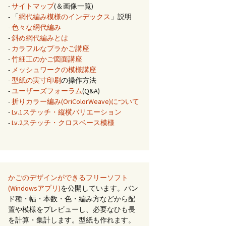
-
サイトマップ
(＆画像一覧)
- 「
網代編み模様のインデックス
」説明
-
色々な網代編み
-
斜め網代編みとは
-
カラフルなプラかご講座
-
竹細工のかご図面講座
-
メッシュワークの模様講座
-
型紙の実寸印刷
の操作方法
-
ユーザーズフォーラム
(Q&A)
-
折りカラー編み(OriColorWeave)について
-
Lv.1ステッチ・縦横バリエーション
-
Lv.2ステッチ・クロスベース模様
かごのデザインができるフリーソフト
(Windowsアプリ)
を公開しています。バン
ド種・幅・本数・色・編み方などから配
置や模様をプレビューし、必要なひも長
を計算・集計します。型紙も作れます。