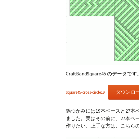
CraftBandSquare45 のデータです
ダウンロ
Square45-cross-circle19
鍋つかみには19本ベースと27
ました。実はその前に、27本ベ
作りたい、上手な方は、こちら