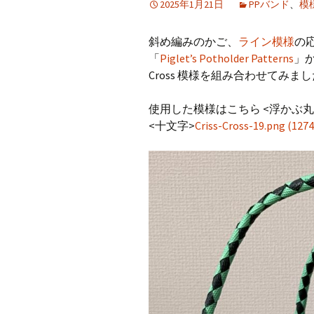
2025年1月21日
PPバンド
、
模
CraftB
斜め編みのかご、
ライン模様
の
CbMes
「
Piglet’s Potholder Patterns
」か
Cross 模様を組み合わせてみま
起動す
使用した模様はこちら <浮かぶ丸
データ
<十文字>
Criss-Cross-19.png (127