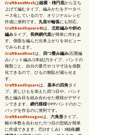
CraftBandMesh
は
縦横・楕円底
から立ち
上げて編むタイプ。編みかたをデータベ
ース化しているので、オリジナルレシピ
作成に便利です。
丸底や輪弧
にも対応。
CraftBandSquare45
は、
北欧編みや斜め
編み
タイプ。
長桝網代底
が簡単に作れま
す。側面を編んだ出来上がりを3Dビュー
でみられます。
CraftBandKnot
は、
四つ畳み編み
(石畳編
み/ノット編み/2本結び)タイプ。バンドの
種類ごと、自分の要尺やコマ寸法を係数
化できるので、ひもの無駄が減らせま
す。
CraftBandSquare
は、
基本の四角
タイ
プ。差しひもを加えた四つ目や、バンド
色と編み目を組み合わせた模様がデザイ
ンできます。
網代模様
やPPバンドのかご
バッグを作るのに便利です。
CraftBandHexagon
は、
六角形
タイプ。
幅や本数を合わせた六つ目の型紙が簡単
に作成できます。巴(3すくみ)・3軸織(
鉄