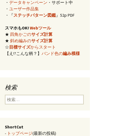
・
データキャンペーン
・サポート中
イズ計算
・
ユーザー作品集
・『
ステッチパターン図鑑
』52p PDF
編み)のサ
スマホもOK!
Webツール
★
四角かごの
サイズ計算
らの概算
★
斜め編みの
サイズ計算
☆
目標サイズ
からスタート
【え!?こんな柄？】
バンド色の
編み模様
み模様
チ・2色の
のステッ
検索
合せ模様
検
索:
ShortCut
-
トップページ
(最新の投稿)