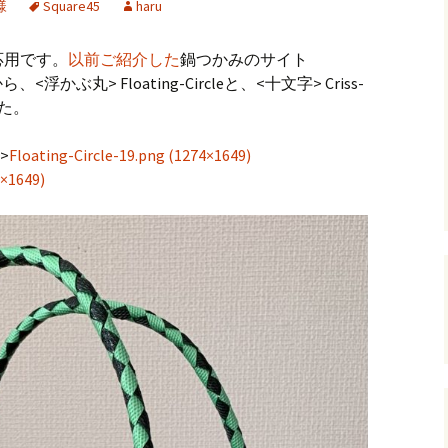
様
Square45
haru
andHexagon
Webツールのご案内
四角かごのサ
応用です。
以前ご紹介した
鍋つかみのサイト
h
斜め編み(北欧
ら、<浮かぶ丸> Floating-Circleと、<十文字> Criss-
イズ計算
した。
るまで
お任せインストール手
順
目標サイズか
>
Floating-Circle-19.png (1274×1649)
について
4×1649)
手動インストール手順
バンド色の編
初回起動手順と始め方
縦横のステッ
組合せ模様
クロスベース
チ・2色の組