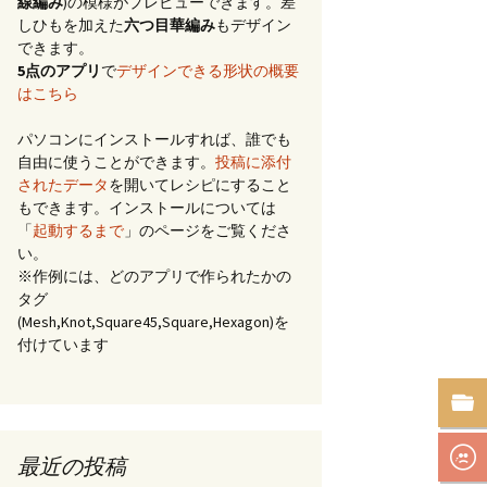
線編み
)の模様がプレビューできます。差
しひもを加えた
六つ目華編み
もデザイン
できます。
5点のアプリ
で
デザインできる形状の概要
はこちら
パソコンにインストールすれば、誰でも
自由に使うことができます。
投稿に添付
されたデータ
を開いてレシピにすること
もできます。インストールについては
「
起動するまで
」のページをご覧くださ
い。
※作例には、どのアプリで作られたかの
タグ
(Mesh,Knot,Square45,Square,Hexagon)を
付けています
最近の投稿