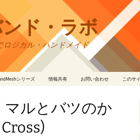
バンド・ラボ
でロジカル・ハンドメイド
tBandMeshシリーズ
情報共有
お問い合わせ
このサ
andMesh
CraftBandMesh使用例
バンドの種類
サイト
リの利
・マルとバツのか
andSquare45
CraftBandMesh出力例
CraftBandSquare45使用
ユーザーズフォーラム
例
折りカ
(OriCo
andKnot
CraftBandKnot使用例
ユーザー作品集
て
Cross)
CraftBandSquare45出力
例
andSquare
CraftBandKnot出力例
リンク・リンク
プライ