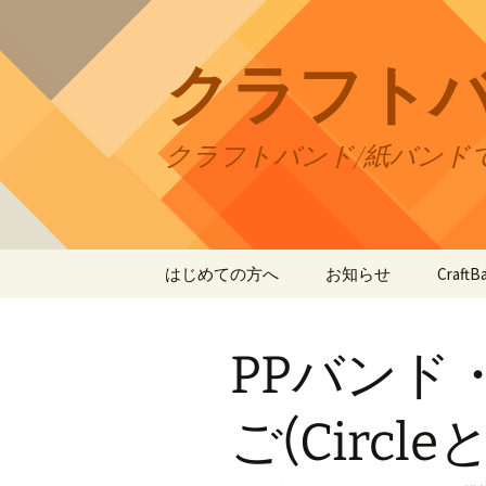
コ
ン
テ
クラフト
ン
ツ
へ
クラフトバンド/紙バンド
ス
キ
ッ
プ
はじめての方へ
お知らせ
Craf
CraftB
PPバンド
CraftB
CraftB
ご(Circleと
CraftB