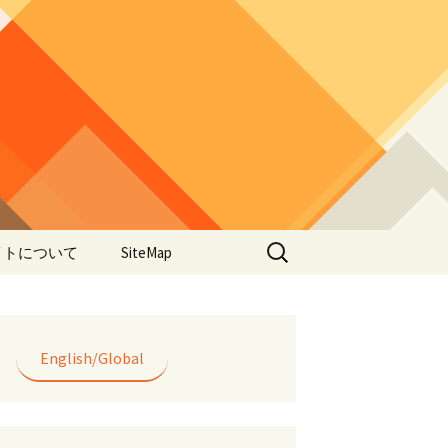
検
イトについて
SiteMap
索:
のデータやアプ
用について
ラー編み
English/Global
lorWeave)につい
バシーポリシー