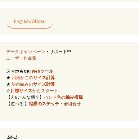
English/Global
データキャンペーン
・サポート中
ユーザー作品集
スマホもOK!
Webツール
★
四角かごの
サイズ計算
★
斜め編みの
サイズ計算
☆
目標サイズ
からスタート
【え!?こんな柄？】
バンド色の
編み模様
【遊べる!】
縦横のステッチ
・全組合せ
検索