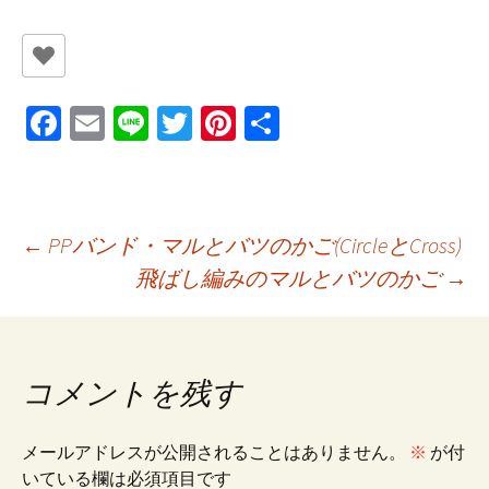
Fa
E
Li
T
Pi
共
ce
m
n
wi
nt
有
b
ai
e
tt
er
o
l
er
es
投
←
PPバンド・マルとバツのかご(CircleとCross)
o
t
飛ばし編みのマルとバツのかご
→
k
稿
ナ
コメントを残す
ビ
メールアドレスが公開されることはありません。
※
が付
いている欄は必須項目です