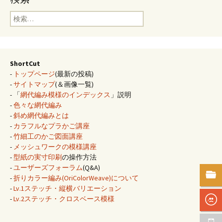
検
索:
ShortCut
-
トップページ
(最新の投稿)
-
サイトマップ
(＆画像一覧)
- 「
網代編み模様のインデックス
」説明
-
色々な網代編み
-
斜め網代編みとは
-
カラフルなプラかご講座
-
竹細工のかご図面講座
-
メッシュワークの模様講座
-
型紙の実寸印刷
の操作方法
-
ユーザーズフォーラム
(Q&A)
-
折りカラー編み(OriColorWeave)について
-
Lv.1ステッチ・縦横バリエーション
-
Lv.2ステッチ・クロスベース模様