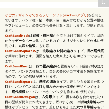
かごのデザインができるフリーソフト(Windowsアプリ)
を公開し
ています。バンド種・幅・本数・色・編み方などから配置や模様
をプレビューし、必要なひも長を計算・集計します。型紙も作れ
ます。
CraftBandMesh
は
縦横・楕円底
から立ち上げて編むタイプ。編み
かたをデータベース化しているので、オリジナルレシピ作成に便
利です。
丸底や輪弧
にも対応。
CraftBandSquare45
は、
北欧編みや斜め編み
タイプ。
長桝網代底
が簡単に作れます。側面を編んだ出来上がりを3Dビューでみられ
ます。
CraftBandKnot
は、
四つ畳み編み
(石畳編み/ノット編み/2本結び)
タイプ。バンドの種類ごと、自分の要尺やコマ寸法を係数化でき
るので、ひもの無駄が減らせます。
CraftBandSquare
は、
基本の四角
タイプ。差しひもを加えた四つ
目や、バンド色と編み目を組み合わせた模様がデザインできま
す。
網代模様
やPPバンドのかごバッグを作るのに便利です。
CraftBandHexagon
は、
六角形
タイプ。幅や本数を合わせた六つ
目の型紙が簡単に作成できます。巴(3すくみ)・3軸織(
鉄線編み
)の
模様がプレビューできます。差しひもを加えた
六つ目華編み
もデ