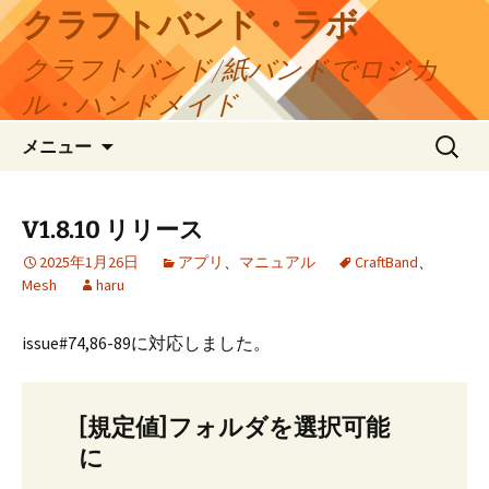
コ
クラフトバンド・ラボ
ン
クラフトバンド/紙バンドでロジカ
テ
ン
ル・ハンドメイド
ツ
検
へ
メニュー
索:
ス
キ
ッ
V1.8.10 リリース
プ
2025年1月26日
アプリ
、
マニュアル
CraftBand
、
Mesh
haru
issue#74,86-89に対応しました。
[規定値]フォルダを選択可能
に