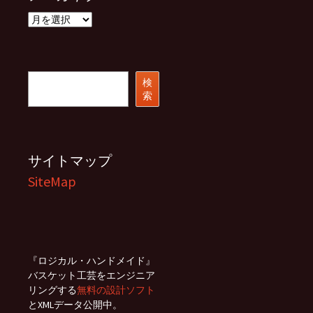
ア
ー
カ
イ
ブ
検
検
索
索
サイトマップ
SiteMap
『ロジカル・ハンドメイド』
バスケット工芸をエンジニア
リングする
無料の設計ソフト
とXMLデータ公開中。