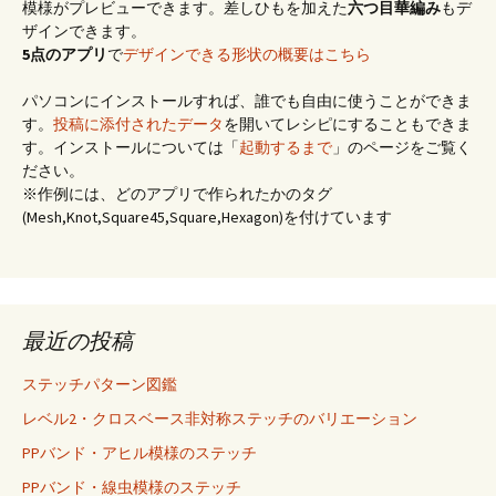
模様がプレビューできます。差しひもを加えた
六つ目華編み
もデ
ザインできます。
5点のアプリ
で
デザインできる形状の概要はこちら
パソコンにインストールすれば、誰でも自由に使うことができま
す。
投稿に添付されたデータ
を開いてレシピにすることもできま
す。インストールについては「
起動するまで
」のページをご覧く
ださい。
※作例には、どのアプリで作られたかのタグ
(Mesh,Knot,Square45,Square,Hexagon)を付けています
最近の投稿
ステッチパターン図鑑
レベル2・クロスベース非対称ステッチのバリエーション
PPバンド・アヒル模様のステッチ
PPバンド・線虫模様のステッチ