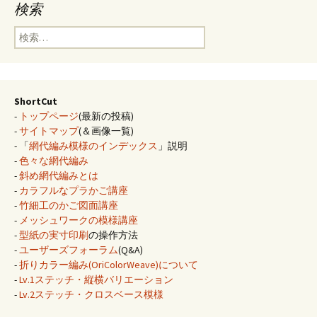
検索
検
索:
ShortCut
-
トップページ
(最新の投稿)
-
サイトマップ
(＆画像一覧)
- 「
網代編み模様のインデックス
」説明
-
色々な網代編み
-
斜め網代編みとは
-
カラフルなプラかご講座
-
竹細工のかご図面講座
-
メッシュワークの模様講座
-
型紙の実寸印刷
の操作方法
-
ユーザーズフォーラム
(Q&A)
-
折りカラー編み(OriColorWeave)について
-
Lv.1ステッチ・縦横バリエーション
-
Lv.2ステッチ・クロスベース模様