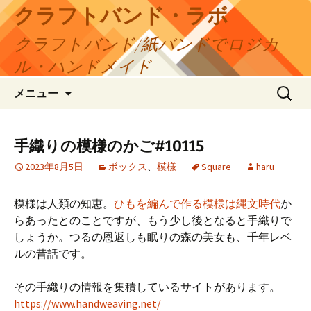
コ
クラフトバンド・ラボ
ン
クラフトバンド/紙バンドでロジカ
テ
ン
ル・ハンドメイド
ツ
検
へ
メニュー
索:
ス
キ
ッ
手織りの模様のかご#10115
プ
2023年8月5日
ボックス
、
模様
Square
haru
模様は人類の知恵。
ひもを編んで作る模様は縄文時代
か
らあったとのことですが、もう少し後となると手織りで
しょうか。つるの恩返しも眠りの森の美女も、千年レベ
ルの昔話です。
その手織りの情報を集積しているサイトがあります。
https://www.handweaving.net/