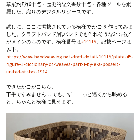
草案約7万6千点・歴史的な文書数千点・各種ツールを網
羅した、織りのデジタルリソースです。
試しに、ここに掲載されている模様で かご を作ってみま
した。クラフトバンド/紙バンドでも作れそうな3つ飛び
がメインのものです。模様番号は
#10115
、記載ページは
以下。
https://www.handweaving.net/draft-detail/10115/plate-45-
figure-1-dictionary-of-weaves-part-i-by-e-a-posselt-
united-states-1914
できたかごがこちら。
下手ですみません… でも、ずーーっと遠くから眺める
と、ちゃんと模様に見えます。