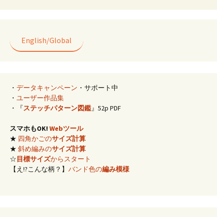
English/Global
・
データキャンペーン
・サポート中
・
ユーザー作品集
・『
ステッチパターン図鑑
』52p PDF
スマホもOK!
Webツール
★
四角かごの
サイズ計算
★
斜め編みの
サイズ計算
☆
目標サイズ
からスタート
【え!?こんな柄？】
バンド色の
編み模様