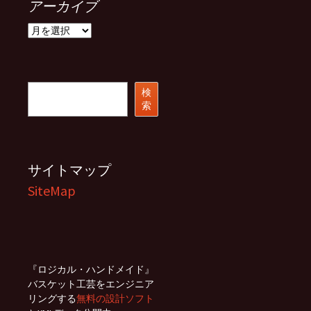
アーカイブ
ア
ー
カ
イ
ブ
検
検
索
索
サイトマップ
SiteMap
『ロジカル・ハンドメイド』
バスケット工芸をエンジニア
リングする
無料の設計ソフト