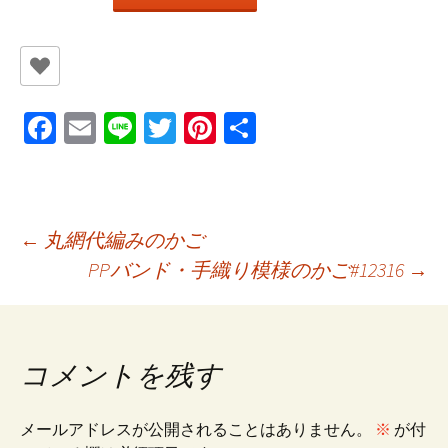
Fa
E
Li
T
Pi
共
ce
m
n
wi
nt
有
b
ai
e
tt
er
o
l
er
es
投
←
丸網代編みのかご
o
t
PPバンド・手織り模様のかご#12316
→
k
稿
ナ
コメントを残す
ビ
メールアドレスが公開されることはありません。
※
が付