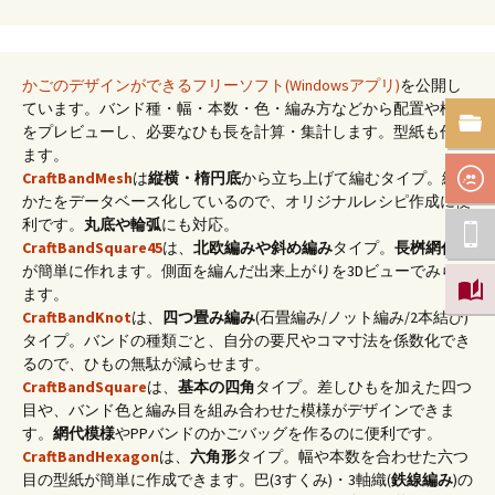
かごのデザインができるフリーソフト(Windowsアプリ)
を公開し
ています。バンド種・幅・本数・色・編み方などから配置や模様
をプレビューし、必要なひも長を計算・集計します。型紙も作れ
ます。
CraftBandMesh
は
縦横・楕円底
から立ち上げて編むタイプ。編み
かたをデータベース化しているので、オリジナルレシピ作成に便
利です。
丸底や輪弧
にも対応。
CraftBandSquare45
は、
北欧編みや斜め編み
タイプ。
長桝網代底
が簡単に作れます。側面を編んだ出来上がりを3Dビューでみられ
ます。
CraftBandKnot
は、
四つ畳み編み
(石畳編み/ノット編み/2本結び)
タイプ。バンドの種類ごと、自分の要尺やコマ寸法を係数化でき
るので、ひもの無駄が減らせます。
CraftBandSquare
は、
基本の四角
タイプ。差しひもを加えた四つ
目や、バンド色と編み目を組み合わせた模様がデザインできま
す。
網代模様
やPPバンドのかごバッグを作るのに便利です。
CraftBandHexagon
は、
六角形
タイプ。幅や本数を合わせた六つ
目の型紙が簡単に作成できます。巴(3すくみ)・3軸織(
鉄線編み
)の