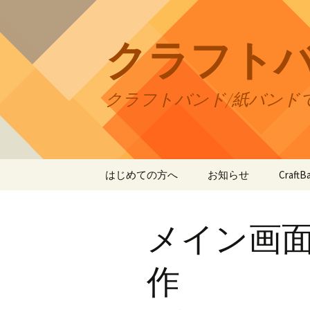
コ
ン
テ
クラフト
ン
ツ
へ
クラフトバンド/紙バンド
ス
キ
ッ
プ
はじめての方へ
お知らせ
Craf
CraftB
メイン画
CraftB
CraftB
作
CraftB