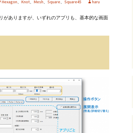
Hexagon
、
Knot
、
Mesh
、
Square
、
Square45
haru
andHexagon
Webツールのご案内
四角かごのサ
プリがありますが、いずれのアプリも、基本的な画面
h
斜め編み(北欧
イズ計算
るまで
お任せインストール手
順
目標サイズか
について
手動インストール手順
バンド色の編
初回起動手順と始め方
縦横のステッ
組合せ模様
クロスベース
チ・2色の組