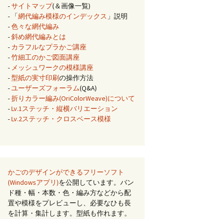
-
サイトマップ
(＆画像一覧)
- 「
網代編み模様のインデックス
」説明
-
色々な網代編み
-
斜め網代編みとは
-
カラフルなプラかご講座
-
竹細工のかご図面講座
-
メッシュワークの模様講座
-
型紙の実寸印刷
の操作方法
-
ユーザーズフォーラム
(Q&A)
-
折りカラー編み(OriColorWeave)について
-
Lv.1ステッチ・縦横バリエーション
-
Lv.2ステッチ・クロスベース模様
かごのデザインができるフリーソフト
(Windowsアプリ)
を公開しています。バン
ド種・幅・本数・色・編み方などから配
置や模様をプレビューし、必要なひも長
を計算・集計します。型紙も作れます。