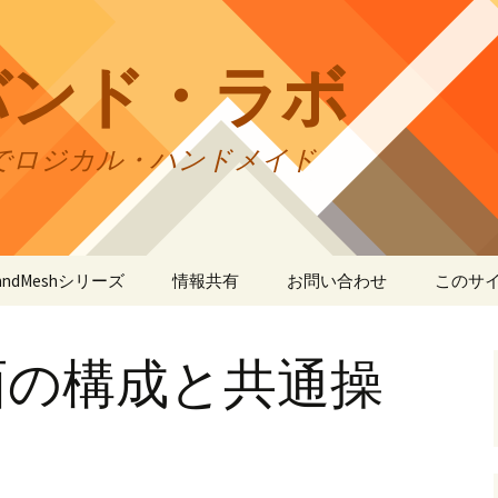
バンド・ラボ
でロジカル・ハンドメイド
tBandMeshシリーズ
情報共有
お問い合わせ
このサ
andMesh
CraftBandMesh使用例
バンドの種類
サイト
リの利
面の構成と共通操
andSquare45
CraftBandMesh出力例
CraftBandSquare45使用
ユーザーズフォーラム
例
折りカ
(OriCo
andKnot
CraftBandKnot使用例
ユーザー作品集
て
CraftBandSquare45出力
例
andSquare
CraftBandKnot出力例
リンク・リンク
プライ