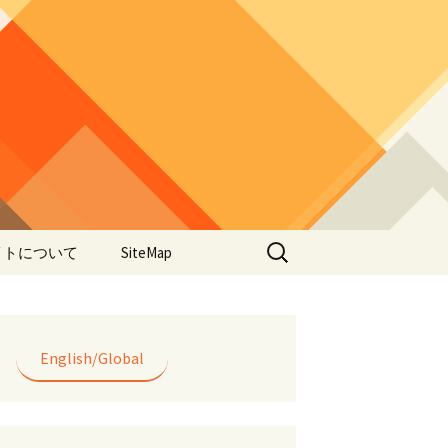
検
イトについて
SiteMap
索:
のデータやアプ
用について
ラー編み
English/Global
lorWeave)につい
バシーポリシー