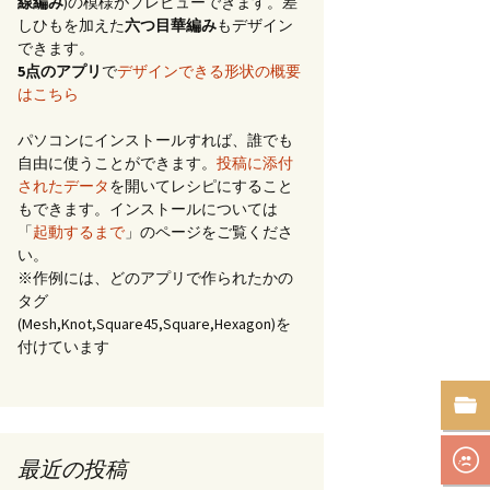
線編み
)の模様がプレビューできます。差
しひもを加えた
六つ目華編み
もデザイン
できます。
5点のアプリ
で
デザインできる形状の概要
はこちら
パソコンにインストールすれば、誰でも
自由に使うことができます。
投稿に添付
されたデータ
を開いてレシピにすること
もできます。インストールについては
「
起動するまで
」のページをご覧くださ
い。
※作例には、どのアプリで作られたかの
タグ
(Mesh,Knot,Square45,Square,Hexagon)を
付けています
最近の投稿