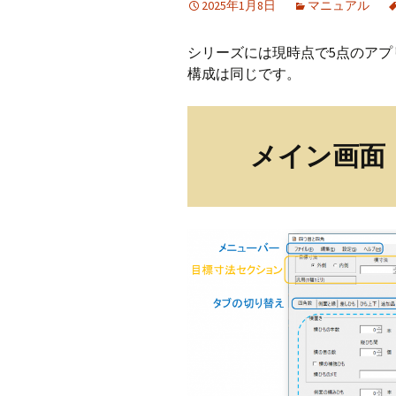
2025年1月8日
マニュアル
CraftB
シリーズには現時点で5点のア
CbMes
構成は同じです。
起動す
データ
メイン画面