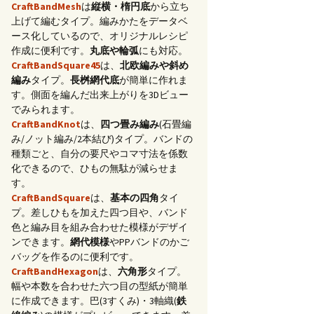
CraftBandMesh
は
縦横・楕円底
から立ち
上げて編むタイプ。編みかたをデータベ
ース化しているので、オリジナルレシピ
作成に便利です。
丸底や輪弧
にも対応。
CraftBandSquare45
は、
北欧編みや斜め
編み
タイプ。
長桝網代底
が簡単に作れま
す。側面を編んだ出来上がりを3Dビュー
でみられます。
CraftBandKnot
は、
四つ畳み編み
(石畳編
み/ノット編み/2本結び)タイプ。バンドの
種類ごと、自分の要尺やコマ寸法を係数
化できるので、ひもの無駄が減らせま
す。
CraftBandSquare
は、
基本の四角
タイ
プ。差しひもを加えた四つ目や、バンド
色と編み目を組み合わせた模様がデザイ
ンできます。
網代模様
やPPバンドのかご
バッグを作るのに便利です。
CraftBandHexagon
は、
六角形
タイプ。
幅や本数を合わせた六つ目の型紙が簡単
に作成できます。巴(3すくみ)・3軸織(
鉄