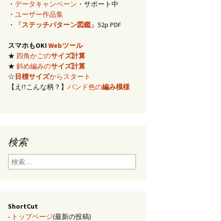
・
データキャンペーン
・サポート中
イズ計算
・
ユーザー作品集
・『
ステッチパターン図鑑
』52p PDF
編み)のサ
スマホもOK!
Webツール
★
四角かごの
サイズ計算
らの概算
★
斜め編みの
サイズ計算
☆
目標サイズ
からスタート
【え!?こんな柄？】
バンド色の
編み模様
み模様
チ・2色の
のステッ
検索
合せ模様
検
索:
ShortCut
-
トップページ
(最新の投稿)