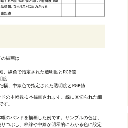
ドの描画は
幅、線色で指定された透明度とRGB値
明度
た幅、中線色で指定された透明度とRGB値
ドの本幅数-1 本描画されます。線に区切られた細
です。
4本幅のバンドを描画した例です。サンプルの色は、
塗りつぶし、枠線や中線が明示的にわかる色に設定