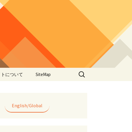
検
イトについて
SiteMap
索:
のデータやアプ
用について
ラー編み
English/Global
lorWeave)につい
バシーポリシー