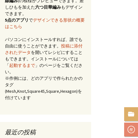
線編み
)の模様がプレビューできます。差
しひもを加えた
六つ目華編み
もデザイン
できます。
5点のアプリ
で
デザインできる形状の概要
はこちら
パソコンにインストールすれば、誰でも
自由に使うことができます。
投稿に添付
されたデータ
を開いてレシピにすること
もできます。インストールについては
「
起動するまで
」のページをご覧くださ
い。
※作例には、どのアプリで作られたかの
タグ
(Mesh,Knot,Square45,Square,Hexagon)を
付けています
最近の投稿