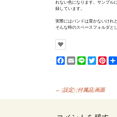
れない色になります。サンプル
録しています。
実際にはバンドは置かないけれ
そんな時のスペースフォルダとし
Fa
E
Li
T
Pi
ce
m
n
wi
nt
b
ai
e
tt
er
o
l
er
es
投
←
[設定]-[付属品]画面
o
t
k
稿