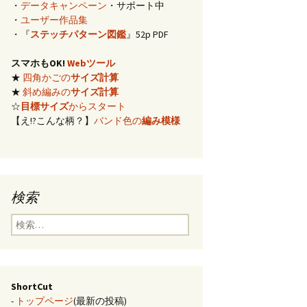
・
データキャンペーン
・サポート中
イズ計算
・
ユーザー作品集
・『
ステッチパターン図鑑
』52p PDF
編み)のサ
スマホもOK!
Webツール
★
四角かごの
サイズ計算
らの概算
★
斜め編みの
サイズ計算
☆
目標サイズ
からスタート
【え!?こんな柄？】
バンド色の
編み模様
み模様
チ・2色の
のステッ
検索
合せ模様
検
索:
ShortCut
-
トップページ
(最新の投稿)