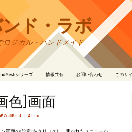
バンド・ラボ
でロジカル・ハンドメイド
tBandMeshシリーズ
情報共有
お問い合わせ
このサ
andMesh
CraftBandMesh使用例
バンドの種類
サイト
リの利
描画色]画面
andSquare45
CraftBandMesh出力例
CraftBandSquare45使用
ユーザーズフォーラム
例
折りカ
(OriCo
andKnot
CraftBandKnot使用例
ユーザー作品集
て
CraftBand
haru
CraftBandSquare45出力
例
andSquare
CraftBandKnot出力例
リンク・リンク
プライ
ン画面の[設定]をクリックし、開かれたメニューか