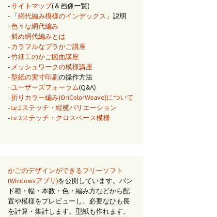
-
サイトマップ
(＆画像一覧)
- 「
網代編み模様のインデックス
」説明
-
色々な網代編み
-
斜め網代編みとは
-
カラフルなプラかご講座
-
竹細工のかご図面講座
-
メッシュワークの模様講座
-
型紙の実寸印刷
の操作方法
-
ユーザーズフォーラム
(Q&A)
-
折りカラー編み(OriColorWeave)について
-
Lv.1ステッチ・縦横バリエーション
-
Lv.2ステッチ・クロスベース模様
かごのデザインができるフリーソフト
(Windowsアプリ)
を公開しています。バン
ド種・幅・本数・色・編み方などから配
置や模様をプレビューし、必要なひも長
を計算・集計します。型紙も作れます。