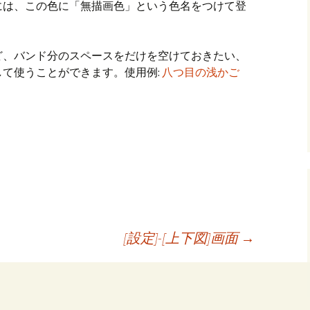
には、この色に「無描画色」という色名をつけて登
ど、バンド分のスペースをだけを空けておきたい、
て使うことができます。使用例:
八つ目の浅かご
共
有
[設定]-[上下図]画面
→