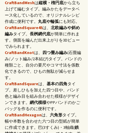
CraftBandMesh
は
縦横・楕円底
から立ち
上げて編むタイプ。編みかたをデータベ
ース化しているので、オリジナルレシピ
作成に便利です。
丸底や輪弧
にも対応。
CraftBandSquare45
は、
北欧編みや斜め
編み
タイプ。
長桝網代底
が簡単に作れま
す。側面を編んだ出来上がりを3Dビュー
でみられます。
CraftBandKnot
は、
四つ畳み編み
(石畳編
み/ノット編み/2本結び)タイプ。バンドの
種類ごと、自分の要尺やコマ寸法を係数
化できるので、ひもの無駄が減らせま
す。
CraftBandSquare
は、
基本の四角
タイ
プ。差しひもを加えた四つ目や、バンド
色と編み目を組み合わせた模様がデザイ
ンできます。
網代模様
やPPバンドのかご
バッグを作るのに便利です。
CraftBandHexagon
は、
六角形
タイプ。
幅や本数を合わせた六つ目の型紙が簡単
に作成できます。巴(3すくみ)・3軸織(
鉄