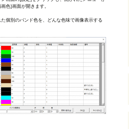
描画色]画面が開きます。
andHexagon
Webツールのご案内
四角かごのサ
れた個別のバンド色を、どんな色味で画像表示する
h
斜め編み(北欧
イズ計算
るまで
お任せインストール手
順
目標サイズか
について
手動インストール手順
バンド色の編
初回起動手順と始め方
縦横のステッ
組合せ模様
クロスベース
チ・2色の組