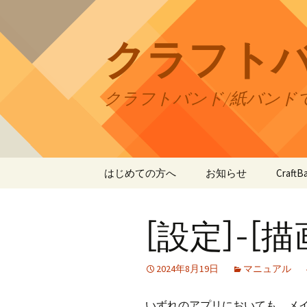
コ
ン
テ
クラフト
ン
ツ
へ
クラフトバンド/紙バンド
ス
キ
ッ
プ
はじめての方へ
お知らせ
Craf
CraftB
[設定]-[
CraftB
CraftB
2024年8月19日
マニュアル
CraftB
いずれのアプリにおいても、メイ