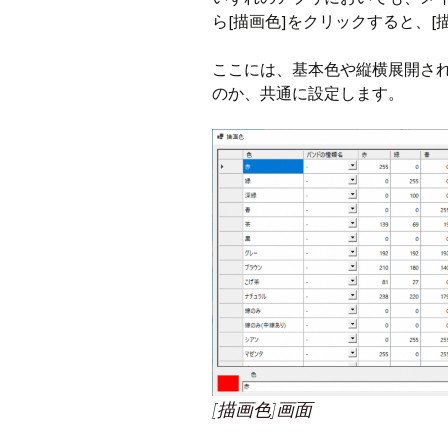
ら[描画色]をクリックすると、[
CraftB
ここには、基本色や縦横展開さ
CbMes
のか、共通に設定します。
起動す
データ
[描画色]画面