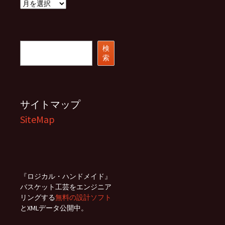
ア
ー
カ
イ
ブ
検
検
索
索
サイトマップ
SiteMap
『ロジカル・ハンドメイド』
バスケット工芸をエンジニア
リングする
無料の設計ソフト
とXMLデータ公開中。