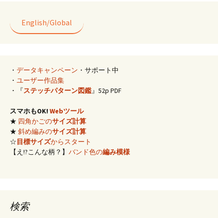
English/Global
・
データキャンペーン
・サポート中
・
ユーザー作品集
・『
ステッチパターン図鑑
』52p PDF
スマホもOK!
Webツール
★
四角かごの
サイズ計算
★
斜め編みの
サイズ計算
☆
目標サイズ
からスタート
【え!?こんな柄？】
バンド色の
編み模様
検索