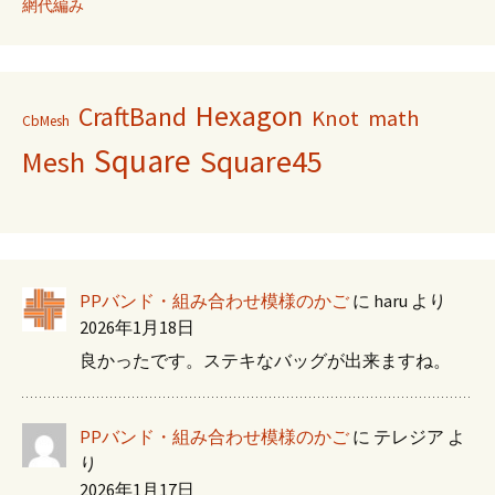
網代編み
Hexagon
CraftBand
Knot
math
CbMesh
Square
Square45
Mesh
PPバンド・組み合わせ模様のかご
に
haru
より
2026年1月18日
良かったです。ステキなバッグが出来ますね。
PPバンド・組み合わせ模様のかご
に
テレジア
よ
り
2026年1月17日