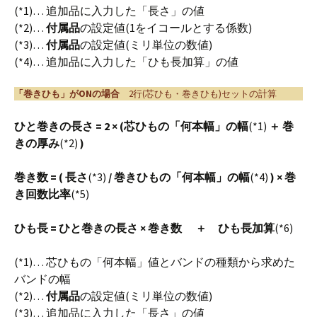
(*1)… 追加品に入力した「長さ」の値
(*2)…
付属品
の設定値(1をイコールとする係数)
(*3)…
付属品
の設定値(ミリ単位の数値)
(*4)… 追加品に入力した「ひも長加算」の値
「巻きひも」がONの場合
2行(芯ひも・巻きひも)セットの計算
ひと巻きの長さ = 2 × (芯ひもの「何本幅」の幅
(*1)
＋ 巻
きの厚み
(*2)
)
巻き数 = ( 長さ
(*3)
/ 巻きひもの「何本幅」の幅
(*4)
) × 巻
き回数比率
(*5)
ひも長 = ひと巻きの長さ × 巻き数
＋ ひも長加算
(*6)
(*1)… 芯ひもの「何本幅」値とバンドの種類から求めた
バンドの幅
(*2)…
付属品
の設定値(ミリ単位の数値)
(*3)… 追加品に入力した「長さ」の値