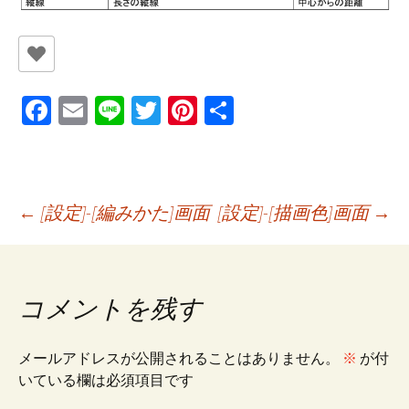
Fa
E
Li
T
Pi
共
ce
m
n
wi
nt
有
b
ai
e
tt
er
o
l
er
es
投
←
[設定]-[編みかた]画面
[設定]-[描画色]画面
→
o
t
k
稿
コメントを残す
ナ
メールアドレスが公開されることはありません。
※
が付
ビ
いている欄は必須項目です