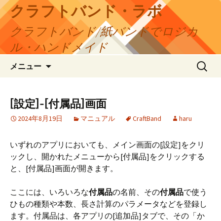
コ
クラフトバンド・ラボ
ン
クラフトバンド/紙バンドでロジカ
テ
ン
ル・ハンドメイド
ツ
検
へ
メニュー
索:
ス
キ
ッ
[設定]-[付属品]画面
プ
2024年8月19日
マニュアル
CraftBand
haru
いずれのアプリにおいても、メイン画面の[設定]をクリ
ックし、開かれたメニューから[付属品]をクリックする
と、[付属品]画面が開きます。
ここには、いろいろな
付属品
の名前、その
付属品
で使う
ひもの種類や本数、長さ計算のパラメータなどを登録し
ます。付属品は、各アプリの[追加品]タブで、その「か