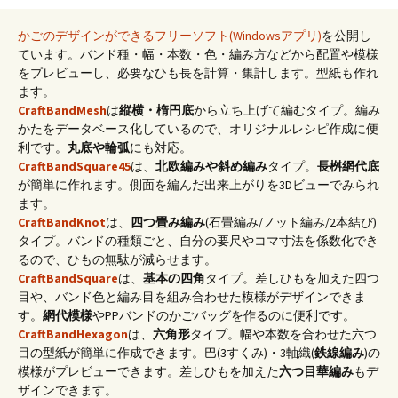
かごのデザインができるフリーソフト(Windowsアプリ)
を公開し
ています。バンド種・幅・本数・色・編み方などから配置や模様
をプレビューし、必要なひも長を計算・集計します。型紙も作れ
ます。
CraftBandMesh
は
縦横・楕円底
から立ち上げて編むタイプ。編み
かたをデータベース化しているので、オリジナルレシピ作成に便
利です。
丸底や輪弧
にも対応。
CraftBandSquare45
は、
北欧編みや斜め編み
タイプ。
長桝網代底
が簡単に作れます。側面を編んだ出来上がりを3Dビューでみられ
ます。
CraftBandKnot
は、
四つ畳み編み
(石畳編み/ノット編み/2本結び)
タイプ。バンドの種類ごと、自分の要尺やコマ寸法を係数化でき
るので、ひもの無駄が減らせます。
CraftBandSquare
は、
基本の四角
タイプ。差しひもを加えた四つ
目や、バンド色と編み目を組み合わせた模様がデザインできま
す。
網代模様
やPPバンドのかごバッグを作るのに便利です。
CraftBandHexagon
は、
六角形
タイプ。幅や本数を合わせた六つ
目の型紙が簡単に作成できます。巴(3すくみ)・3軸織(
鉄線編み
)の
模様がプレビューできます。差しひもを加えた
六つ目華編み
もデ
ザインできます。