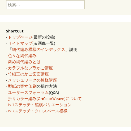
検
索:
ShortCut
-
トップページ
(最新の投稿)
-
サイトマップ
(＆画像一覧)
- 「
網代編み模様のインデックス
」説明
-
色々な網代編み
-
斜め網代編みとは
-
カラフルなプラかご講座
-
竹細工のかご図面講座
-
メッシュワークの模様講座
-
型紙の実寸印刷
の操作方法
-
ユーザーズフォーラム
(Q&A)
-
折りカラー編み(OriColorWeave)について
-
Lv.1ステッチ・縦横バリエーション
-
Lv.2ステッチ・クロスベース模様