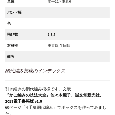
単位
水平12 × 垂直6
バンド幅
色
飛び数
1,3,5
対称性
垂直線,半回転
備考
網代編み模様のインデックス
引き続きの網代編み模様です。文献
『かご編みの技法大全』佐々木麗子、誠文堂新光社、
2018電子書籍版 v1.0
60ページ「4 千鳥網代編み」でボックスを作ってみまし
た。