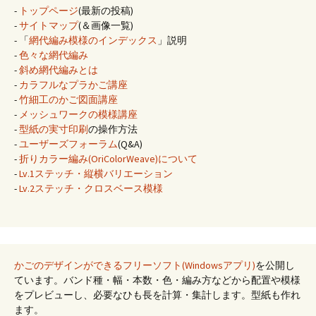
-
トップページ
(最新の投稿)
-
サイトマップ
(＆画像一覧)
- 「
網代編み模様のインデックス
」説明
-
色々な網代編み
-
斜め網代編みとは
-
カラフルなプラかご講座
-
竹細工のかご図面講座
-
メッシュワークの模様講座
-
型紙の実寸印刷
の操作方法
-
ユーザーズフォーラム
(Q&A)
-
折りカラー編み(OriColorWeave)について
-
Lv.1ステッチ・縦横バリエーション
-
Lv.2ステッチ・クロスベース模様
かごのデザインができるフリーソフト(Windowsアプリ)
を公開し
ています。バンド種・幅・本数・色・編み方などから配置や模様
をプレビューし、必要なひも長を計算・集計します。型紙も作れ
ます。