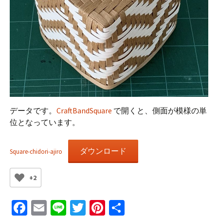
データです。
CraftBandSquare
で開くと、側面が模様の単
位となっています。
ダウンロード
Square-chidori-ajiro
+2
Fa
E
Li
T
Pi
共