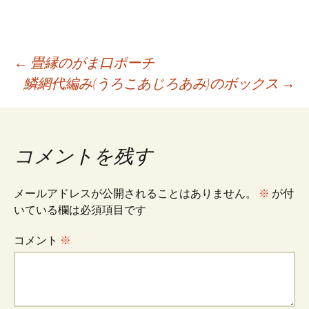
ce
m
n
wi
nt
有
b
ai
e
tt
er
o
l
er
es
投
←
畳縁のがま口ポーチ
o
t
鱗網代編み(うろこあじろあみ)のボックス
→
k
稿
ナ
コメントを残す
ビ
メールアドレスが公開されることはありません。
※
が付
いている欄は必須項目です
ゲ
コメント
※
ー