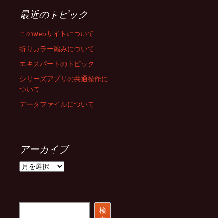
最近のトピック
このWebサイトについて
折りカラー編みについて
エキスパートのトピック
シリーズアプリの共通操作に
ついて
データファイルについて
アーカイブ
ア
ー
カ
イ
ブ
検
検
索