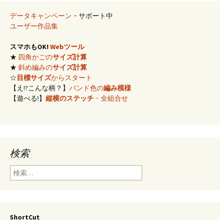
データキャンペーン
・サポート中
ユーザー作品集
スマホもOK!
Webツール
★
四角かごの
サイズ計算
★
斜め編みの
サイズ計算
☆
目標サイズ
からスタート
【え!?こんな柄？】
バンド色の
編み模様
【遊べる!】
縦横のステッチ
・全組合せ
検索
検
索:
ShortCut