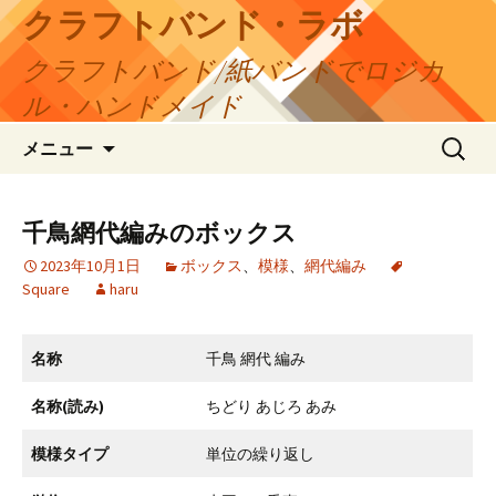
コ
クラフトバンド・ラボ
ン
クラフトバンド/紙バンドでロジカ
テ
ン
ル・ハンドメイド
ツ
検
へ
メニュー
索:
ス
キ
ッ
千鳥網代編みのボックス
プ
2023年10月1日
ボックス
、
模様
、
網代編み
Square
haru
名称
千鳥 網代 編み
名称(読み)
ちどり あじろ あみ
模様タイプ
単位の繰り返し