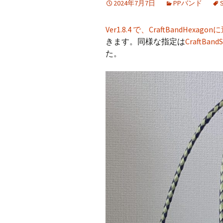
2024年7月7日
PPバンド
CraftB
Ver1.8.4 で、CraftBandHe
CbMes
きます。同様な指定は
CraftBand
た。
起動す
データ