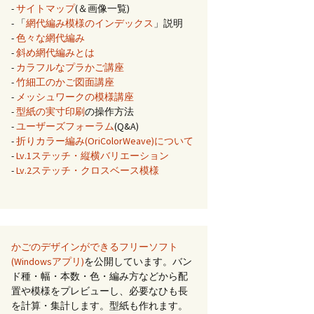
-
サイトマップ
(＆画像一覧)
- 「
網代編み模様のインデックス
」説明
-
色々な網代編み
-
斜め網代編みとは
-
カラフルなプラかご講座
-
竹細工のかご図面講座
-
メッシュワークの模様講座
-
型紙の実寸印刷
の操作方法
-
ユーザーズフォーラム
(Q&A)
-
折りカラー編み(OriColorWeave)について
-
Lv.1ステッチ・縦横バリエーション
-
Lv.2ステッチ・クロスベース模様
かごのデザインができるフリーソフト
(Windowsアプリ)
を公開しています。バン
ド種・幅・本数・色・編み方などから配
置や模様をプレビューし、必要なひも長
を計算・集計します。型紙も作れます。