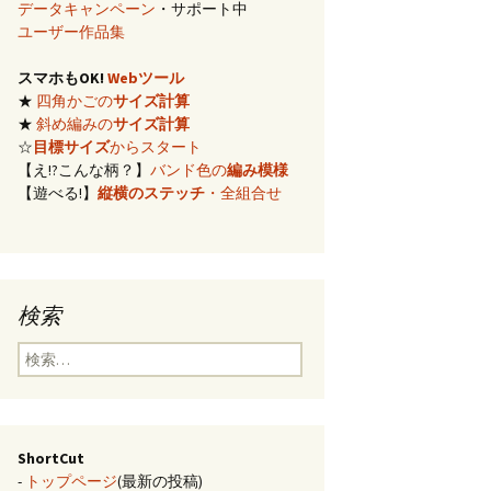
データキャンペーン
・サポート中
イズ計算
ユーザー作品集
スマホもOK!
Webツール
編み)のサ
★
四角かごの
サイズ計算
★
斜め編みの
サイズ計算
らの概算
☆
目標サイズ
からスタート
【え!?こんな柄？】
バンド色の
編み模様
【遊べる!】
縦横のステッチ
・全組合せ
み模様
チ・2色の
のステッ
検索
合せ模様
検
索:
ShortCut
-
トップページ
(最新の投稿)