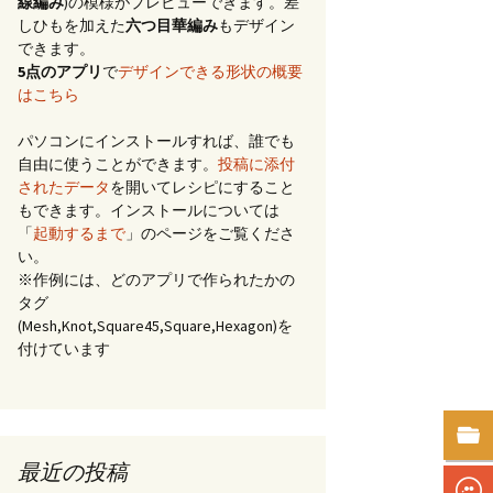
線編み
)の模様がプレビューできます。差
しひもを加えた
六つ目華編み
もデザイン
できます。
5点のアプリ
で
デザインできる形状の概要
はこちら
パソコンにインストールすれば、誰でも
自由に使うことができます。
投稿に添付
されたデータ
を開いてレシピにすること
もできます。インストールについては
「
起動するまで
」のページをご覧くださ
い。
※作例には、どのアプリで作られたかの
タグ
(Mesh,Knot,Square45,Square,Hexagon)を
付けています
最近の投稿