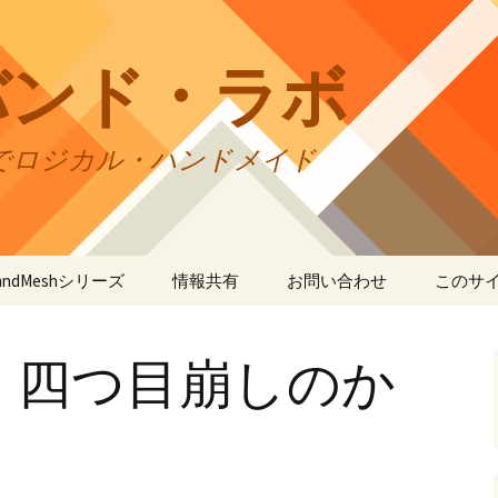
バンド・ラボ
でロジカル・ハンドメイド
tBandMeshシリーズ
情報共有
お問い合わせ
このサ
andMesh
CraftBandMesh使用例
バンドの種類
サイト
リの利
・四つ目崩しのか
andSquare45
CraftBandMesh出力例
CraftBandSquare45使用
ユーザーズフォーラム
例
折りカ
(OriCo
andKnot
CraftBandKnot使用例
ユーザー作品集
て
CraftBandSquare45出力
例
andSquare
CraftBandKnot出力例
リンク・リンク
プライ