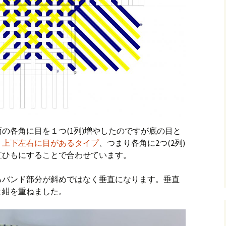
面の各角に目を１つ(1列)増やしたのですが底の目と
、
上下左右に目があるタイプ
、つまり各角に2つ(2列)
直ひもにすることで合わせています。
るバンド部分が斜めではなく垂直になります。垂直
と紺を重ねました。