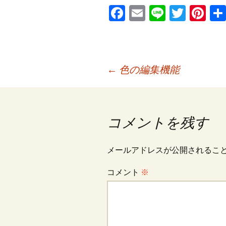
Fa
E
Li
T
Pi
ce
m
n
wi
nt
b
ai
e
tt
er
o
l
er
es
投
←
色の編集機能
o
t
k
稿
コメントを残す
ナ
メールアドレスが公開されるこ
ビ
コメント
※
ゲ