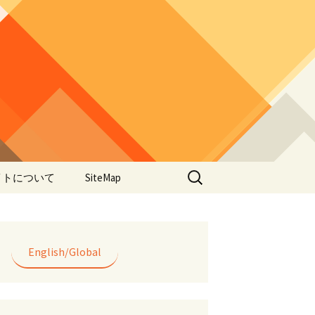
検
イトについて
SiteMap
索:
のデータやアプ
用について
ラー編み
English/Global
lorWeave)につい
バシーポリシー