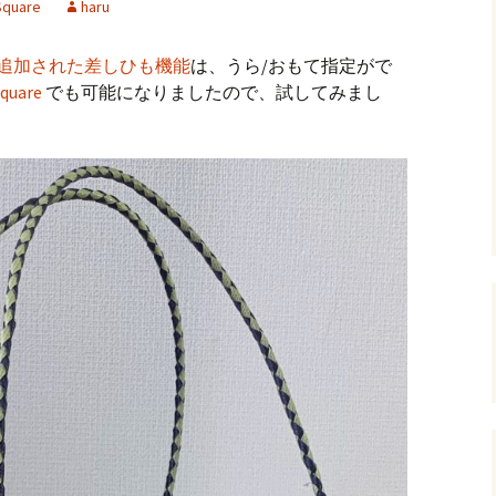
Square
haru
andHexagon
Webツールのご案内
四角かごのサ
xagonに追加された差しひも機能
は、うら/おもて指定がで
h
斜め編み(北欧
Square
でも可能になりましたので、試してみまし
イズ計算
るまで
お任せインストール手
順
目標サイズか
について
手動インストール手順
バンド色の編
初回起動手順と始め方
縦横のステッ
組合せ模様
クロスベース
チ・2色の組