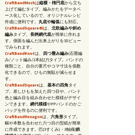
CraftBandMesh
は
縦横・楕円底
から立ち
上げて編むタイプ。編みかたをデータベ
ース化しているので、オリジナルレシピ
作成に便利です。
丸底や輪弧
にも対応。
CraftBandSquare45
は、
北欧編みや斜め
編み
タイプ。
長桝網代底
が簡単に作れま
す。側面を編んだ出来上がりを3Dビュー
でみられます。
CraftBandKnot
は、
四つ畳み編み
(石畳編
み/ノット編み/2本結び)タイプ。バンドの
種類ごと、自分の要尺やコマ寸法を係数
化できるので、ひもの無駄が減らせま
す。
CraftBandSquare
は、
基本の四角
タイ
プ。差しひもを加えた四つ目や、バンド
色と編み目を組み合わせた模様がデザイ
ンできます。
網代模様
やPPバンドのかご
バッグを作るのに便利です。
CraftBandHexagon
は、
六角形
タイプ。
幅や本数を合わせた六つ目の型紙が簡単
に作成できます。巴(3すくみ)・3軸織(
鉄