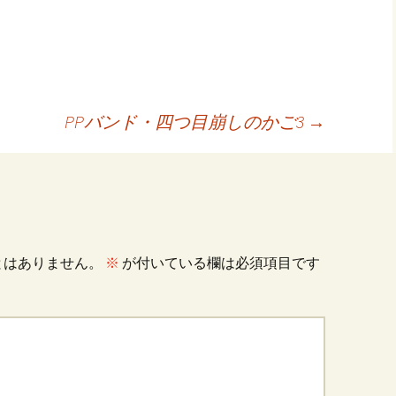
共
有
PPバンド・四つ目崩しのかご3
→
とはありません。
※
が付いている欄は必須項目です