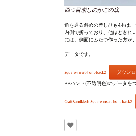
四つ目崩しのかごの底
角を通る斜めの差しひも4本は
内側で折っており、他ほどきれ
には、側面にふたつ作った方が
データです。
ダウンロ
Square-insert-front-back2
PPバンド(不透明色)のデータを
CraftBandMesh-Square-insert-front-back2