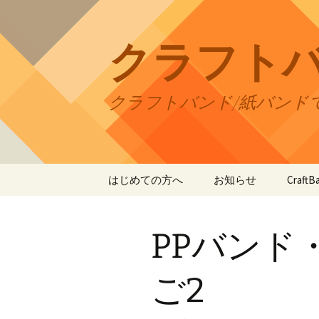
コ
ン
テ
クラフト
ン
ツ
へ
クラフトバンド/紙バンド
ス
キ
ッ
プ
はじめての方へ
お知らせ
Craf
CraftB
PPバンド
CraftB
CraftB
ご2
CraftB