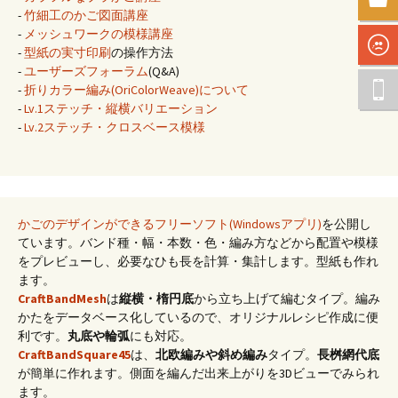
-
竹細工のかご図面講座
-
メッシュワークの模様講座
-
型紙の実寸印刷
の操作方法
-
ユーザーズフォーラム
(Q&A)
-
折りカラー編み(OriColorWeave)について
-
Lv.1ステッチ・縦横バリエーション
-
Lv.2ステッチ・クロスベース模様
かごのデザインができるフリーソフト(Windowsアプリ)
を公開し
ています。バンド種・幅・本数・色・編み方などから配置や模様
をプレビューし、必要なひも長を計算・集計します。型紙も作れ
ます。
CraftBandMesh
は
縦横・楕円底
から立ち上げて編むタイプ。編み
かたをデータベース化しているので、オリジナルレシピ作成に便
利です。
丸底や輪弧
にも対応。
CraftBandSquare45
は、
北欧編みや斜め編み
タイプ。
長桝網代底
が簡単に作れます。側面を編んだ出来上がりを3Dビューでみられ
ます。