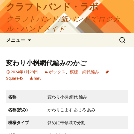
コ
クラフトバンド・ラボ
ン
クラフトバンド/紙バンドでロジカ
テ
ン
ル・ハンドメイド
ツ
検
へ
メニュー
索:
ス
キ
ッ
変わり小桝網代編みのかご
プ
2024年1月29日
ボックス
、
模様
、
網代編み
Square45
haru
名称
変わり小桝 網代 編み
名称(読み)
かわりこます あじろ あみ
模様タイプ
斜めに帯領域で分割