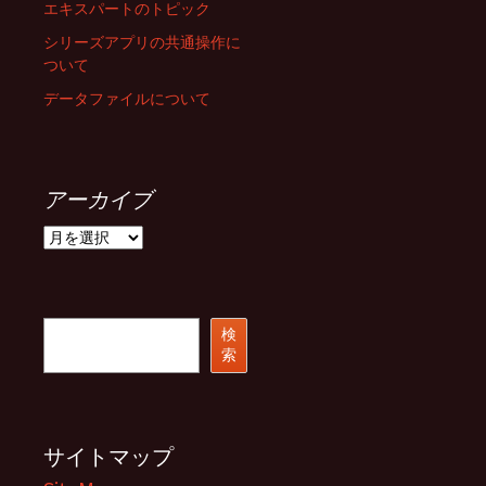
エキスパートのトピック
シリーズアプリの共通操作に
ついて
データファイルについて
アーカイブ
ア
ー
カ
イ
ブ
検
検
索
索
サイトマップ