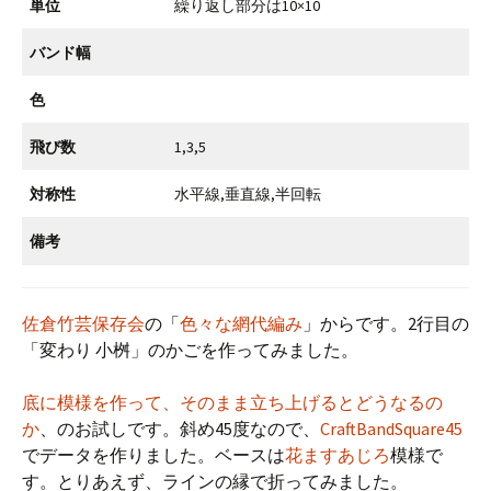
単位
繰り返し部分は10×10
バンド幅
色
飛び数
1,3,5
対称性
水平線,垂直線,半回転
備考
佐倉竹芸保存会
の「
色々な網代編み
」からです。2行目の
「変わり 小桝」のかごを作ってみました。
底に模様を作って、そのまま立ち上げるとどうなるの
か
、のお試しです。斜め45度なので、
CraftBandSquare45
でデータを作りました。ベースは
花ますあじろ
模様で
す。とりあえず、ラインの縁で折ってみました。