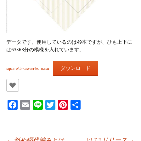
データです。使用しているのは49本ですが、ひも上下に
は63×63分の模様を入れています。
ダウンロード
square45-kawari-komasu
Fa
E
Li
T
Pi
共
ce
m
n
wi
nt
有
b
ai
e
tt
er
o
l
er
es
←
斜め網代編みとは
V1.7.3 リリース
→