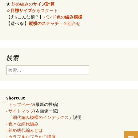
★
斜め編みの
サイズ計算
☆
目標サイズ
からスタート
【え!?こんな柄？】
バンド色の
編み模様
【遊べる!】
縦横のステッチ
・全組合せ
検索
検
索:
ShortCut
-
トップページ
(最新の投稿)
-
サイトマップ
(＆画像一覧)
- 「
網代編み模様のインデックス
」説明
-
色々な網代編み
-
斜め網代編みとは
-
カラフルなプラかご講座