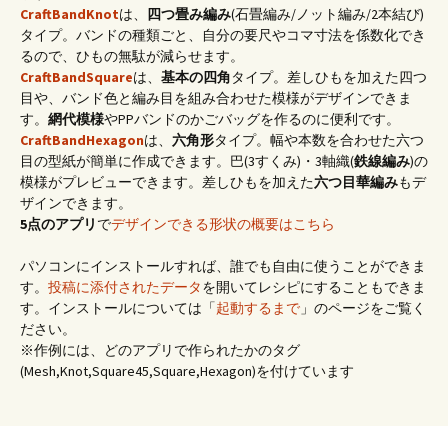
CraftBandKnot
は、
四つ畳み編み
(石畳編み/ノット編み/2本結び)
タイプ。バンドの種類ごと、自分の要尺やコマ寸法を係数化でき
るので、ひもの無駄が減らせます。
CraftBandSquare
は、
基本の四角
タイプ。差しひもを加えた四つ
目や、バンド色と編み目を組み合わせた模様がデザインできま
す。
網代模様
やPPバンドのかごバッグを作るのに便利です。
CraftBandHexagon
は、
六角形
タイプ。幅や本数を合わせた六つ
目の型紙が簡単に作成できます。巴(3すくみ)・3軸織(
鉄線編み
)の
模様がプレビューできます。差しひもを加えた
六つ目華編み
もデ
ザインできます。
5点のアプリ
で
デザインできる形状の概要はこちら
パソコンにインストールすれば、誰でも自由に使うことができま
す。
投稿に添付されたデータ
を開いてレシピにすることもできま
す。インストールについては「
起動するまで
」のページをご覧く
ださい。
※作例には、どのアプリで作られたかのタグ
(Mesh,Knot,Square45,Square,Hexagon)を付けています