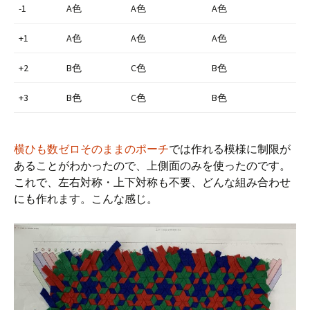
-1
A色
A色
A色
+1
A色
A色
A色
+2
B色
C色
B色
+3
B色
C色
B色
横ひも数ゼロそのままのポーチ
では作れる模様に制限が
あることがわかったので、上側面のみを使ったのです。
これで、左右対称・上下対称も不要、どんな組み合わせ
にも作れます。こんな感じ。