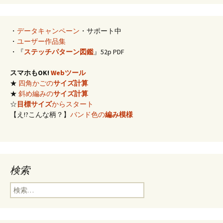
ゲ
・
データキャンペーン
・サポート中
・
ユーザー作品集
ー
・『
ステッチパターン図鑑
』52p PDF
スマホもOK!
Webツール
シ
★
四角かごの
サイズ計算
★
斜め編みの
サイズ計算
☆
目標サイズ
からスタート
ョ
【え!?こんな柄？】
バンド色の
編み模様
ン
検索
検
索: