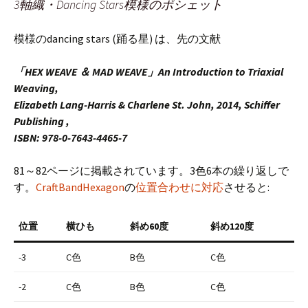
3軸織・Dancing Stars模様のポシェット
模様のdancing stars (踊る星) は、先の文献
「HEX WEAVE ＆ MAD WEAVE」An Introduction to Triaxial
Weaving,
Elizabeth Lang-Harris & Charlene St. John, 2014, Schiffer
Publishing ,
ISBN: 978-0-7643-4465-7
81～82ページに掲載されています。3色6本の繰り返しで
す。
CraftBandHexagon
の
位置合わせに対応
させると:
位置
横ひも
斜め60度
斜め120度
-3
C色
B色
C色
-2
C色
B色
C色