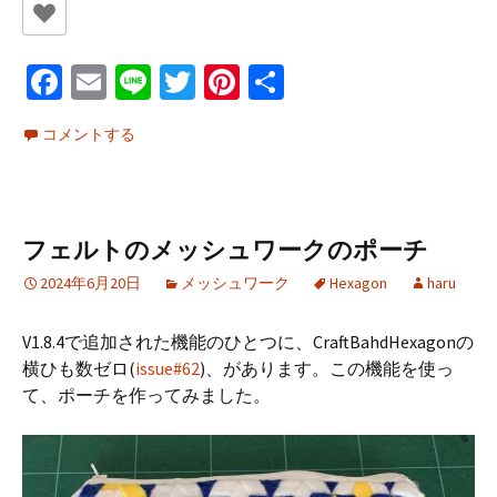
Fa
E
Li
T
Pi
共
ce
m
n
wi
nt
有
コメントする
b
ai
e
tt
er
o
l
er
es
o
t
フェルトのメッシュワークのポーチ
k
2024年6月20日
メッシュワーク
Hexagon
haru
V1.8.4で追加された機能のひとつに、CraftBahdHexagonの
横ひも数ゼロ(
issue#62
)、があります。この機能を使っ
て、ポーチを作ってみました。