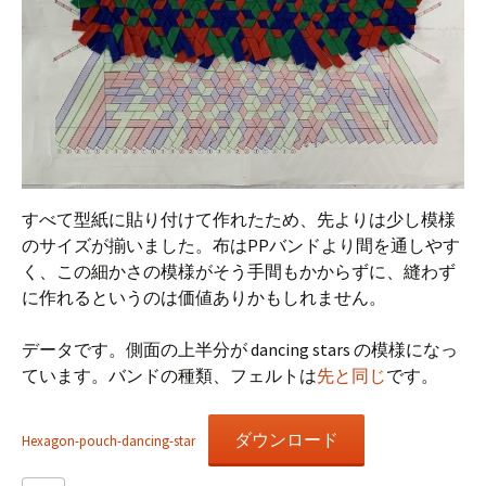
すべて型紙に貼り付けて作れたため、先よりは少し模様
のサイズが揃いました。布はPPバンドより間を通しやす
く、この細かさの模様がそう手間もかからずに、縫わず
に作れるというのは価値ありかもしれません。
データです。側面の上半分が dancing stars の模様になっ
ています。バンドの種類、フェルトは
先と同じ
です。
ダウンロード
Hexagon-pouch-dancing-star