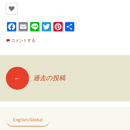
Fa
E
Li
T
Pi
共
ce
m
n
wi
nt
有
コメントする
b
ai
e
tt
er
o
l
er
es
o
t
投
k
←
過去の投稿
稿
ナ
English/Global
ビ