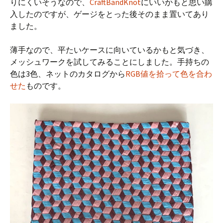
りにくいそうなので、
CraftBandKnot
にいいかもと思い購
入したのですが、ゲージをとった後そのまま置いてあり
ました。
薄手なので、平たいケースに向いているかもと気づき、
メッシュワークを試してみることにしました。手持ちの
色は3色、ネットのカタログから
RGB値を拾って色を合わ
せた
ものです。