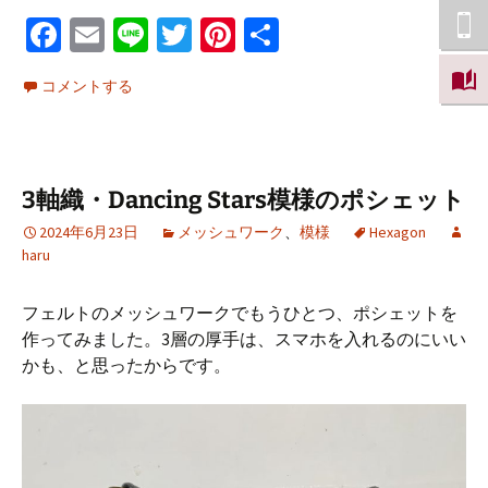
Fa
E
Li
T
Pi
共
ce
m
n
wi
nt
有
コメントする
b
ai
e
tt
er
o
l
er
es
o
t
3軸織・Dancing Stars模様のポシェット
k
2024年6月23日
メッシュワーク
、
模様
Hexagon
haru
フェルトのメッシュワークでもうひとつ、ポシェットを
作ってみました。3層の厚手は、スマホを入れるのにいい
かも、と思ったからです。