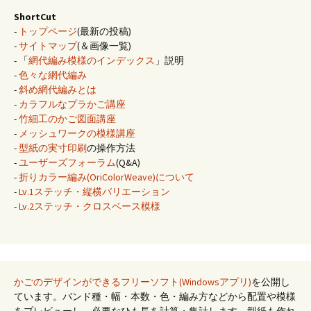
ShortCut
-
トップページ
(最新の投稿)
-
サイトマップ
(＆画像一覧)
- 「
網代編み模様のインデックス
」説明
-
色々な網代編み
-
斜め網代編みとは
-
カラフルなプラかご講座
-
竹細工のかご図面講座
-
メッシュワークの模様講座
-
型紙の実寸印刷
の操作方法
-
ユーザーズフォーラム
(Q&A)
-
折りカラー編み(OriColorWeave)について
-
Lv.1ステッチ・縦横バリエーション
-
Lv.2ステッチ・クロスベース模様
かごのデザインができるフリーソフト(Windowsアプリ)
を公開し
ています。バンド種・幅・本数・色・編み方などから配置や模様