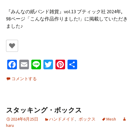
『みんなの紙バンド雑貨』vol.13 ブティック社 2024年,
98ページ「こんな作品作りました!」に掲載していただき
ました♪
Fa
E
Li
T
Pi
共
ce
m
n
wi
nt
有
コメントする
b
ai
e
tt
er
o
l
er
es
o
t
スタッキング・ボックス
k
2024年6月25日
ハンドメイド
、
ボックス
Mesh
haru