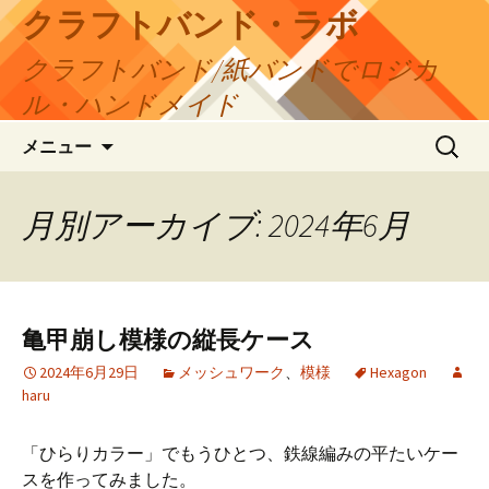
コ
クラフトバンド・ラボ
ン
クラフトバンド/紙バンドでロジカ
テ
ン
ル・ハンドメイド
ツ
検
へ
メニュー
索:
ス
キ
月別アーカイブ: 2024年6月
ッ
プ
亀甲崩し模様の縦長ケース
2024年6月29日
メッシュワーク
、
模様
Hexagon
haru
「ひらりカラー」でもうひとつ、鉄線編みの平たいケー
スを作ってみました。