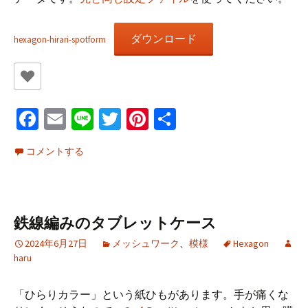
ダウンロード
hexagon-hirari-spotform
Fa
E
Li
T
Pi
共
ce
m
n
wi
nt
有
コメントする
b
ai
e
tt
er
o
l
er
es
o
t
鉄線編みのタブレットケース
k
2024年6月27日
メッシュワーク
、
模様
Hexagon
haru
「ひらりカラー」という紙ひもがあります。手が痛くな