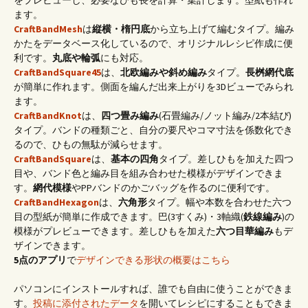
をプレビューし、必要なひも長を計算・集計します。型紙も作れ
ます。
CraftBandMesh
は
縦横・楕円底
から立ち上げて編むタイプ。編み
かたをデータベース化しているので、オリジナルレシピ作成に便
利です。
丸底や輪弧
にも対応。
CraftBandSquare45
は、
北欧編みや斜め編み
タイプ。
長桝網代底
が簡単に作れます。側面を編んだ出来上がりを3Dビューでみられ
ます。
CraftBandKnot
は、
四つ畳み編み
(石畳編み/ノット編み/2本結び)
タイプ。バンドの種類ごと、自分の要尺やコマ寸法を係数化でき
るので、ひもの無駄が減らせます。
CraftBandSquare
は、
基本の四角
タイプ。差しひもを加えた四つ
目や、バンド色と編み目を組み合わせた模様がデザインできま
す。
網代模様
やPPバンドのかごバッグを作るのに便利です。
CraftBandHexagon
は、
六角形
タイプ。幅や本数を合わせた六つ
目の型紙が簡単に作成できます。巴(3すくみ)・3軸織(
鉄線編み
)の
模様がプレビューできます。差しひもを加えた
六つ目華編み
もデ
ザインできます。
5点のアプリ
で
デザインできる形状の概要はこちら
パソコンにインストールすれば、誰でも自由に使うことができま
す。
投稿に添付されたデータ
を開いてレシピにすることもできま