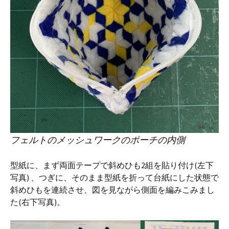
フェルトのメッシュワークのポーチの内側
型紙に、まず両面テープで斜めひも2組を貼り付け(左下
写真) 、つぎに、そのまま型紙を折って台紙にした状態で
斜めひもを連続させ、図を見ながら側面を編みこみまし
た(右下写真)。