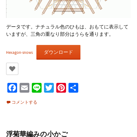
データです。ナチュラル色のひもは、おもてに表示して
いますが、三角の重なり部分はうらを通ります。
ダウンロード
Hexagon-snows
Fa
E
Li
T
Pi
共
ce
m
n
wi
nt
有
コメントする
b
ai
e
tt
er
o
l
er
es
o
t
浮菊華編みの小かご
k