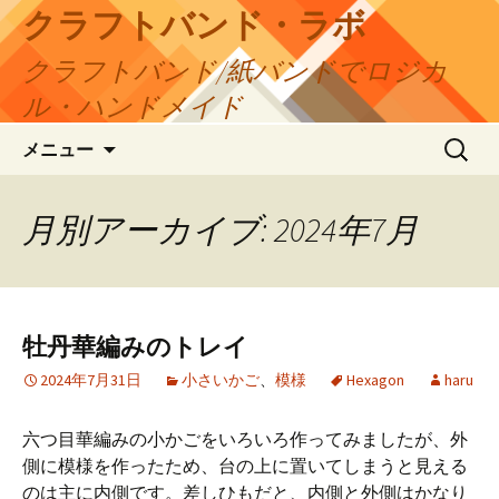
コ
クラフトバンド・ラボ
ン
クラフトバンド/紙バンドでロジカ
テ
ン
ル・ハンドメイド
ツ
検
へ
メニュー
索:
ス
キ
月別アーカイブ: 2024年7月
ッ
プ
牡丹華編みのトレイ
2024年7月31日
小さいかご
、
模様
Hexagon
haru
六つ目華編みの小かごをいろいろ作ってみましたが、外
側に模様を作ったため、台の上に置いてしまうと見える
のは主に内側です。差しひもだと、内側と外側はかなり