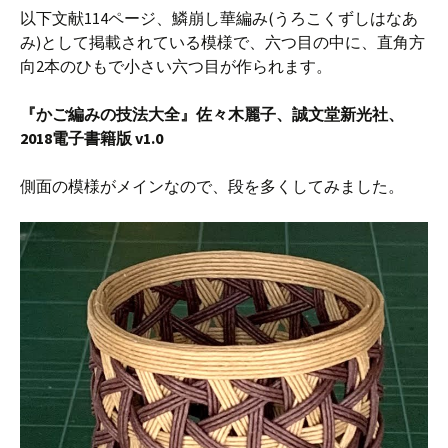
以下文献114ページ、鱗崩し華編み(うろこくずしはなあ
み)として掲載されている模様で、六つ目の中に、直角方
向2本のひもで小さい六つ目が作られます。
『かご編みの技法大全』佐々木麗子、誠文堂新光社、
2018電子書籍版 v1.0
側面の模様がメインなので、段を多くしてみました。