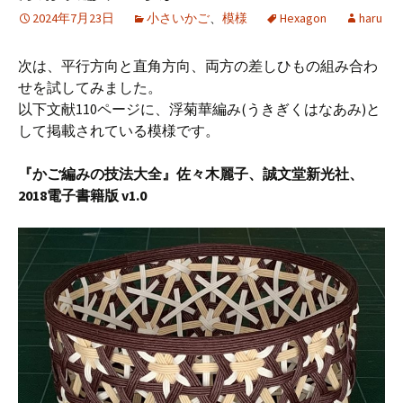
2024年7月23日
小さいかご
、
模様
Hexagon
haru
次は、平行方向と直角方向、両方の差しひもの組み合わ
せを試してみました。
以下文献110ページに、浮菊華編み(うきぎくはなあみ)と
して掲載されている模様です。
『かご編みの技法大全』佐々木麗子、誠文堂新光社、
2018電子書籍版 v1.0