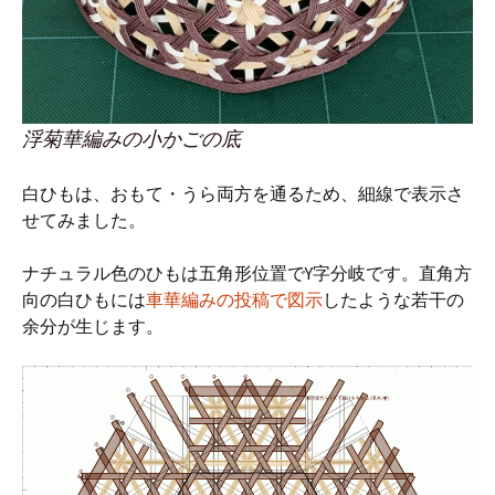
浮菊華編みの小かごの底
白ひもは、おもて・うら両方を通るため、細線で表示さ
せてみました。
ナチュラル色のひもは五角形位置でY字分岐です。直角方
向の白ひもには
車華編みの投稿で図示
したような若干の
余分が生じます。