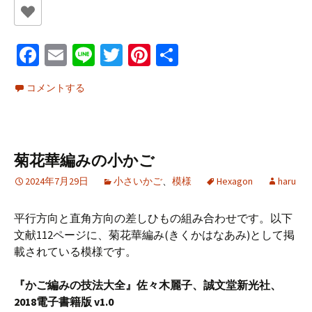
Fa
E
Li
T
Pi
共
ce
m
n
wi
nt
有
コメントする
b
ai
e
tt
er
o
l
er
es
o
t
菊花華編みの小かご
k
2024年7月29日
小さいかご
、
模様
Hexagon
haru
平行方向と直角方向の差しひもの組み合わせです。以下
文献112ページに、菊花華編み(きくかはなあみ)として掲
載されている模様です。
『かご編みの技法大全』佐々木麗子、誠文堂新光社、
2018電子書籍版 v1.0