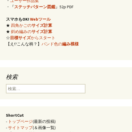
・
ユーザー作品集
ー
・『
ステッチパターン図鑑
』52p PDF
スマホもOK!
Webツール
シ
★
四角かごの
サイズ計算
★
斜め編みの
サイズ計算
☆
目標サイズ
からスタート
ョ
【え!?こんな柄？】
バンド色の
編み模様
ン
検索
検
索:
ShortCut
-
トップページ
(最新の投稿)
-
サイトマップ
(＆画像一覧)