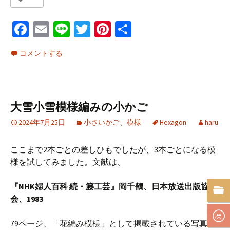
Fa
E
Li
T
Pi
共
ce
m
n
wi
nt
有
コメントする
b
ai
e
tt
er
o
l
er
es
o
t
大雪小雪模様編みの小かご
k
2024年7月25日
小さいかご
、
模様
Hexagon
haru
ここまで2本ごとの差しひもでしたが、3本ごとになる模
様を試してみました。文献は、
『NHK婦人百科 続・籐工芸』岡千鶴、日本放送出版協
会、1983
79ページ、「花編み模様」として掲載されている写真の