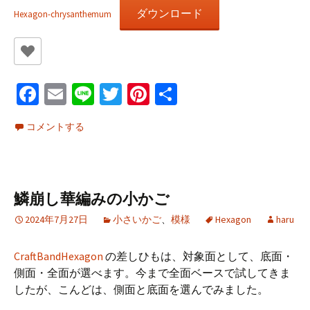
ダウンロード
Hexagon-chrysanthemum
Fa
E
Li
T
Pi
共
ce
m
n
wi
nt
有
コメントする
b
ai
e
tt
er
o
l
er
es
o
t
鱗崩し華編みの小かご
k
2024年7月27日
小さいかご
、
模様
Hexagon
haru
CraftBandHexagon
の差しひもは、対象面として、底面・
側面・全面が選べます。今まで全面ベースで試してきま
したが、こんどは、側面と底面を選んでみました。