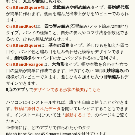
利です。
丸底や輪弧
にも対応。
CraftBandSquare45
は、
北欧編みや斜め編み
タイプ。
長桝網代底
が簡単に作れます。側面を編んだ出来上がりを3Dビューでみられ
ます。
CraftBandKnot
は、
四つ畳み編み
(石畳編み/ノット編み/2本結び)
タイプ。バンドの種類ごと、自分の要尺やコマ寸法を係数化でき
るので、ひもの無駄が減らせます。
CraftBandSquare
は、
基本の四角
タイプ。差しひもを加えた四つ
目や、バンド色と編み目を組み合わせた模様がデザインできま
す。
網代模様
やPPバンドのかごバッグを作るのに便利です。
CraftBandHexagon
は、
六角形
タイプ。幅や本数を合わせた六つ
目の型紙が簡単に作成できます。巴(3すくみ)・3軸織(
鉄線編み
)の
模様がプレビューできます。差しひもを加えた
六つ目華編み
もデ
ザインできます。
5点のアプリ
で
デザインできる形状の概要はこちら
パソコンにインストールすれば、誰でも自由に使うことができま
す。
投稿に添付されたデータ
を開いてレシピにすることもできま
す。インストールについては「
起動するまで
」のページをご覧く
ださい。
※作例には、どのアプリで作られたかのタグ
(Mesh,Knot,Square45,Square,Hexagon)を付けています