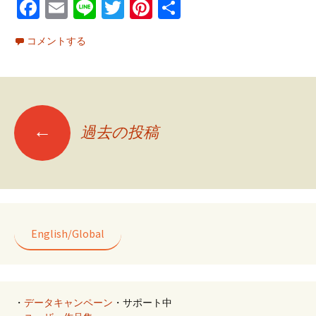
Fa
E
Li
T
Pi
共
ce
m
n
wi
nt
有
コメントする
b
ai
e
tt
er
o
l
er
es
o
t
投
k
←
過去の投稿
稿
ナ
English/Global
ビ
ゲ
・
データキャンペーン
・サポート中