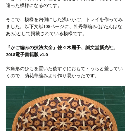
違った模様になるのです。
そこで、模様を内側にした浅いかご、トレイを作ってみ
ました。以下文献108ページに、牡丹華編み(ぼたんはな
あみ)として掲載されている模様です。
『かご編みの技法大全』佐々木麗子、誠文堂新光社、
2018電子書籍版 v1.0
六角形のひもを置いた後すぐにおもて・うらと差してい
くので、菊花華編みより作り易かったです。