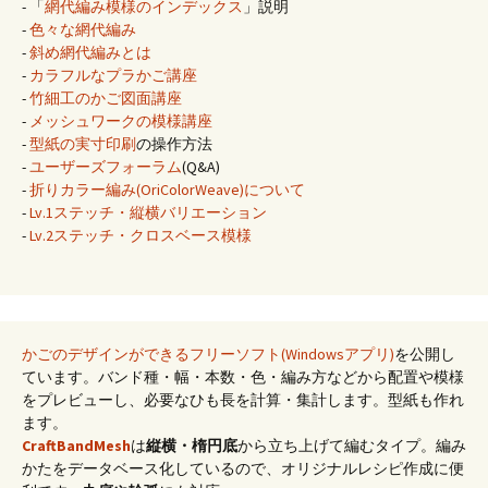
- 「
網代編み模様のインデックス
」説明
-
色々な網代編み
-
斜め網代編みとは
-
カラフルなプラかご講座
-
竹細工のかご図面講座
-
メッシュワークの模様講座
-
型紙の実寸印刷
の操作方法
-
ユーザーズフォーラム
(Q&A)
-
折りカラー編み(OriColorWeave)について
-
Lv.1ステッチ・縦横バリエーション
-
Lv.2ステッチ・クロスベース模様
かごのデザインができるフリーソフト(Windowsアプリ)
を公開し
ています。バンド種・幅・本数・色・編み方などから配置や模様
をプレビューし、必要なひも長を計算・集計します。型紙も作れ
ます。
CraftBandMesh
は
縦横・楕円底
から立ち上げて編むタイプ。編み
かたをデータベース化しているので、オリジナルレシピ作成に便