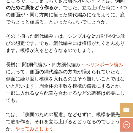
ところで、ここまで出てきた編み方のポイントは、
側面
のために底をどう作るか
、でした。立ち上げた時に・4つ
の側面が・同じ方向に揃った網代編みになるように、底
でちょっと頑張る、といったらいいでしょうか。
その「揃った網代編み」は、シンプルな2つ飛びや3つ飛
びの想定です。でも、網代編みには模様がたくさんあり
ます。模様が入るとどうなるのでしょう。
長桝(二間)網代編み・四方網代編み・
へリンボーン編み
によって、側面の網代編みの方向が揃えられていたら、
側面に繰り返し模様を入れるのはそう難しいことではな
いと思います。周全体の本数を模様の倍数にするとか、
一部に入れるなら配置を合わせるなどの調整は必要にし
ても。
では、「側面のための配慮」などせずに、模様を優先し
て底を作る。それを立ち上げるとどうなるのでしょう
か。
やってみましょう。