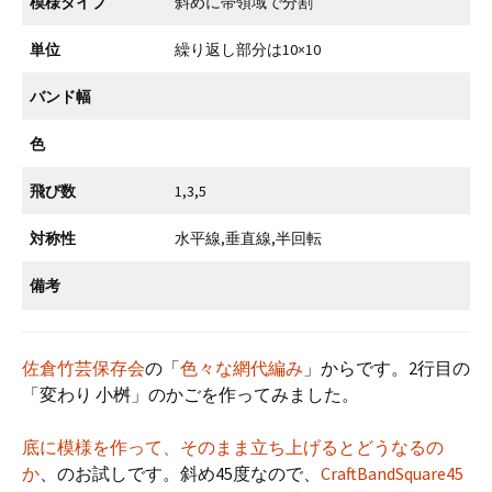
模様タイプ
斜めに帯領域で分割
単位
繰り返し部分は10×10
バンド幅
色
飛び数
1,3,5
対称性
水平線,垂直線,半回転
備考
佐倉竹芸保存会
の「
色々な網代編み
」からです。2行目の
「変わり 小桝」のかごを作ってみました。
底に模様を作って、そのまま立ち上げるとどうなるの
か
、のお試しです。斜め45度なので、
CraftBandSquare45