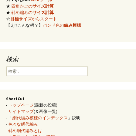
シ
★
四角かごの
サイズ計算
★
斜め編みの
サイズ計算
☆
目標サイズ
からスタート
ョ
【え!?こんな柄？】
バンド色の
編み模様
ン
検索
検
索:
ShortCut
-
トップページ
(最新の投稿)
-
サイトマップ
(＆画像一覧)
- 「
網代編み模様のインデックス
」説明
-
色々な網代編み
-
斜め網代編みとは