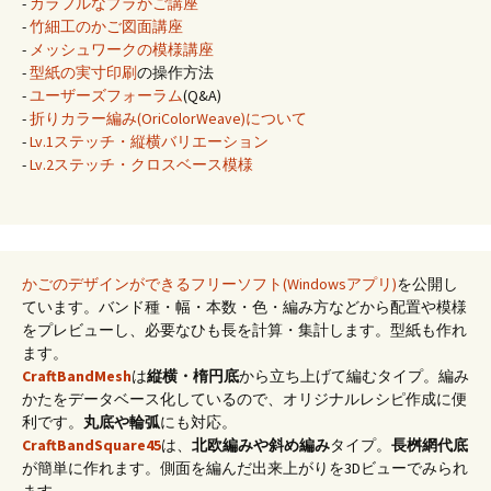
-
カラフルなプラかご講座
-
竹細工のかご図面講座
-
メッシュワークの模様講座
-
型紙の実寸印刷
の操作方法
-
ユーザーズフォーラム
(Q&A)
-
折りカラー編み(OriColorWeave)について
-
Lv.1ステッチ・縦横バリエーション
-
Lv.2ステッチ・クロスベース模様
かごのデザインができるフリーソフト(Windowsアプリ)
を公開し
ています。バンド種・幅・本数・色・編み方などから配置や模様
をプレビューし、必要なひも長を計算・集計します。型紙も作れ
ます。
CraftBandMesh
は
縦横・楕円底
から立ち上げて編むタイプ。編み
かたをデータベース化しているので、オリジナルレシピ作成に便
利です。
丸底や輪弧
にも対応。
CraftBandSquare45
は、
北欧編みや斜め編み
タイプ。
長桝網代底
が簡単に作れます。側面を編んだ出来上がりを3Dビューでみられ
ます。