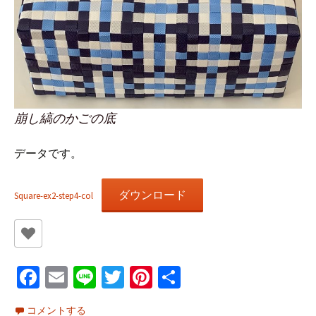
崩し縞のかごの底
データです。
ダウンロード
Square-ex2-step4-col
Fa
E
Li
T
Pi
共
ce
m
n
wi
nt
有
コメントする