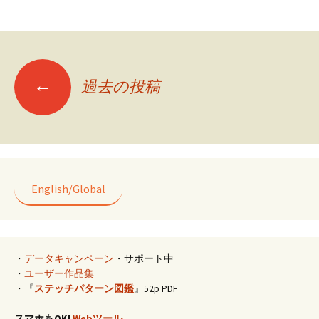
b
ai
e
tt
er
o
l
er
es
o
t
投
k
←
過去の投稿
稿
ナ
English/Global
ビ
ゲ
・
データキャンペーン
・サポート中
・
ユーザー作品集
ー
・『
ステッチパターン図鑑
』52p PDF
スマホもOK!
Webツール