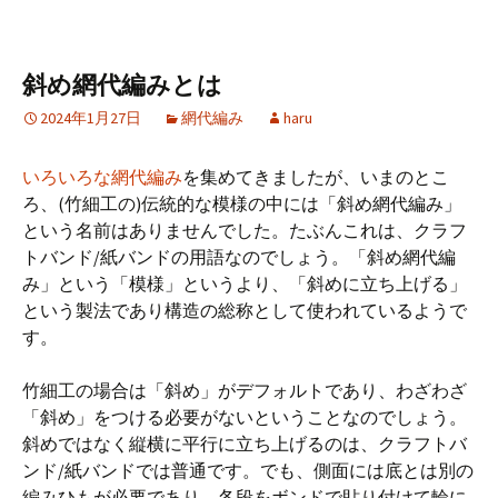
o
l
er
es
o
t
斜め網代編みとは
k
2024年1月27日
網代編み
haru
いろいろな網代編み
を集めてきましたが、いまのとこ
ろ、(竹細工の)伝統的な模様の中には「斜め網代編み」
という名前はありませんでした。たぶんこれは、クラフ
トバンド/紙バンドの用語なのでしょう。「斜め網代編
み」という「模様」というより、「斜めに立ち上げる」
という製法であり構造の総称として使われているようで
す。
竹細工の場合は「斜め」がデフォルトであり、わざわざ
「斜め」をつける必要がないということなのでしょう。
斜めではなく縦横に平行に立ち上げるのは、クラフトバ
ンド/紙バンドでは普通です。でも、側面には底とは別の
編みひもが必要であり、各段をボンドで貼り付けて輪に