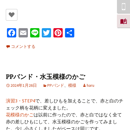
Fa
E
Li
T
Pi
共
ce
m
n
wi
nt
有
コメントする
b
ai
e
tt
er
o
l
er
es
o
t
PPバンド・水玉模様のかご
k
2024年1月26日
PPバンド
、
模様
haru
演習3・STEP4
で、差しひもを加えることで、赤と白のチ
ェック柄を花柄に変えました。
花模様のかご
は以前に作ったので、赤と白ではなく全て
赤の差しひもにして、水玉模様のかごを作ってみまし
た。少し小さくしましたがベースは同じです。