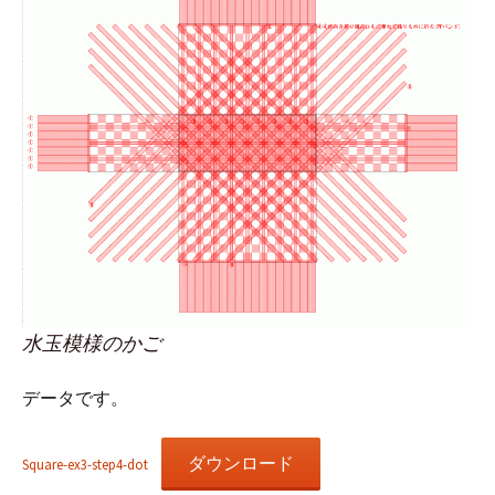
水玉模様のかご
データです。
ダウンロード
Square-ex3-step4-dot