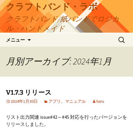
コ
クラフトバンド・ラボ
ン
クラフトバンド/紙バンドでロジカ
テ
ン
ル・ハンドメイド
ツ
検
へ
メニュー
索:
ス
キ
月別アーカイブ: 2024年1月
ッ
プ
V1.7.3 リリース
2024年1月30日
アプリ
、
マニュアル
haru
リスト出力関連 issue#42～#45 対応を行ったバージョンを
リリースしました。