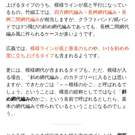
上げるタイプのうち、模様ラインが底と平行になってい
るもの。竹細工では、
四方網代編み
・
長桝網代編み
・
長
桝二間網代編み
が相当しますが、クラフトバンド/紙バン
ドでは3つ飛びの斜め網代編みであっても、長桝二間網代
編み風に作られるケースが多いようです。
広義では、
模様ラインが底と垂直のもの
や、
1×1を斜め45
度に立ち上げるタイプ
も含まれるようです。
更には、模様網代が含まれるタイプも。ただ、模様が入
る場合、「斜め網代編み」のカテゴリーに入るとは思い
ますが、できたかごは「～～模様のかご」と呼ばれるで
しょう。ということは、構造の総称としてではなく「
斜
め網代編みの
かご」という名前で呼ばれるとしたら、基
本の網代編みで作られているということになるのでしょ
う。