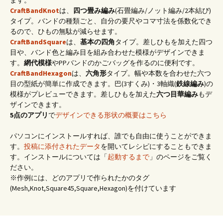
CraftBandKnot
は、
四つ畳み編み
(石畳編み/ノット編み/2本結び)
タイプ。バンドの種類ごと、自分の要尺やコマ寸法を係数化でき
るので、ひもの無駄が減らせます。
CraftBandSquare
は、
基本の四角
タイプ。差しひもを加えた四つ
目や、バンド色と編み目を組み合わせた模様がデザインできま
す。
網代模様
やPPバンドのかごバッグを作るのに便利です。
CraftBandHexagon
は、
六角形
タイプ。幅や本数を合わせた六つ
目の型紙が簡単に作成できます。巴(3すくみ)・3軸織(
鉄線編み
)の
模様がプレビューできます。差しひもを加えた
六つ目華編み
もデ
ザインできます。
5点のアプリ
で
デザインできる形状の概要はこちら
パソコンにインストールすれば、誰でも自由に使うことができま
す。
投稿に添付されたデータ
を開いてレシピにすることもできま
す。インストールについては「
起動するまで
」のページをご覧く
ださい。
※作例には、どのアプリで作られたかのタグ
(Mesh,Knot,Square45,Square,Hexagon)を付けています