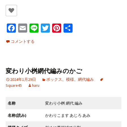
Fa
E
Li
T
Pi
共
ce
m
n
wi
nt
有
コメントする
b
ai
e
tt
er
o
l
er
es
o
t
変わり小桝網代編みのかご
k
2024年1月29日
ボックス
、
模様
、
網代編み
Square45
haru
名称
変わり小桝 網代 編み
名称(読み)
かわりこます あじろ あみ