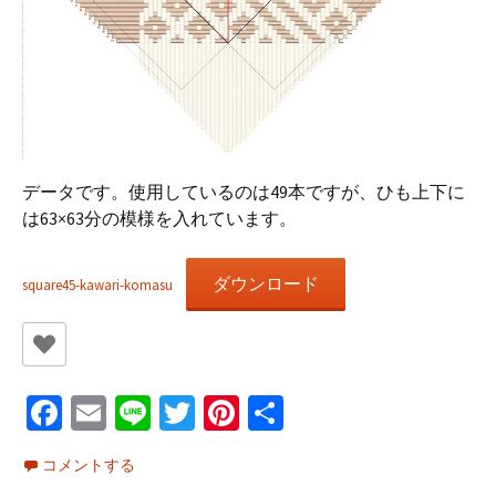
データです。使用しているのは49本ですが、ひも上下に
は63×63分の模様を入れています。
ダウンロード
square45-kawari-komasu
Fa
E
Li
T
Pi
共
ce
m
n
wi
nt
有
コメントする
b
ai
e
tt
er