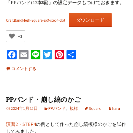
「PPバンド(12本幅)」の設定データもつけておきます。
ダウンロード
CraftBandMesh-Square-ex3-step4-dot
+1
Fa
E
Li
T
Pi
共
ce
m
n
wi
nt
有
コメントする
b
ai
e
tt
er
o
l
er
es
o
t
PPバンド・崩し縞のかご
k
2024年1月25日
PPバンド
、
模様
Square
haru
演習2・STEP4
の例として作った崩し縞模様のかごを試作
してみました。