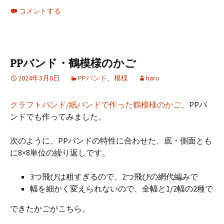
ce
m
n
wi
nt
有
コメントする
b
ai
e
tt
er
o
l
er
es
o
t
PPバンド・鶴模様のかご
k
2024年3月6日
PPバンド
、
模様
haru
クラフトバンド/紙バンドで作った鶴模様のかご
、PPバ
ンドでも作ってみました。
次のように、PPバンドの特性に合わせた、底・側面とも
に8×8単位の繰り返しです。
3つ飛びは粗すぎるので、2つ飛びの網代編みで
幅を細かく変えられないので、全幅と1/2幅の2種で
できたかごがこちら。