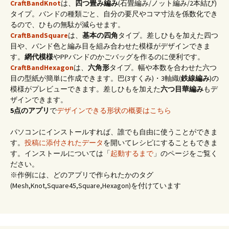
CraftBandKnot
は、
四つ畳み編み
(石畳編み/ノット編み/2本結び)
タイプ。バンドの種類ごと、自分の要尺やコマ寸法を係数化でき
るので、ひもの無駄が減らせます。
CraftBandSquare
は、
基本の四角
タイプ。差しひもを加えた四つ
目や、バンド色と編み目を組み合わせた模様がデザインできま
す。
網代模様
やPPバンドのかごバッグを作るのに便利です。
CraftBandHexagon
は、
六角形
タイプ。幅や本数を合わせた六つ
目の型紙が簡単に作成できます。巴(3すくみ)・3軸織(
鉄線編み
)の
模様がプレビューできます。差しひもを加えた
六つ目華編み
もデ
ザインできます。
5点のアプリ
で
デザインできる形状の概要はこちら
パソコンにインストールすれば、誰でも自由に使うことができま
す。
投稿に添付されたデータ
を開いてレシピにすることもできま
す。インストールについては「
起動するまで
」のページをご覧く
ださい。
※作例には、どのアプリで作られたかのタグ
(Mesh,Knot,Square45,Square,Hexagon)を付けています