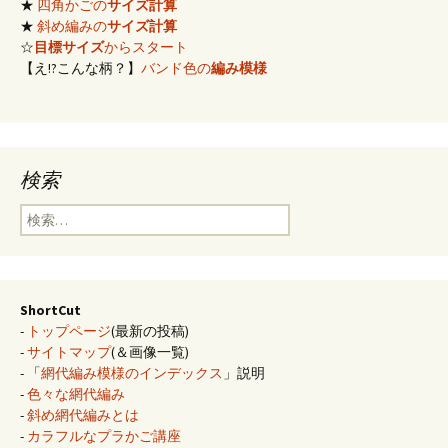
★
四角かごの
サイズ計算
★
斜め編みの
サイズ計算
☆
目標サイズ
からスタート
【え!?こんな柄？】
バンド色の
編み模様
検索
検
索:
ShortCut
-
トップページ
(最新の投稿)
-
サイトマップ
(＆画像一覧)
- 「
網代編み模様のインデックス
」説明
-
色々な網代編み
-
斜め網代編みとは
-
カラフルなプラかご講座