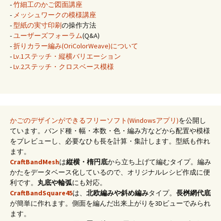
-
竹細工のかご図面講座
-
メッシュワークの模様講座
-
型紙の実寸印刷
の操作方法
-
ユーザーズフォーラム
(Q&A)
-
折りカラー編み(OriColorWeave)について
-
Lv.1ステッチ・縦横バリエーション
-
Lv.2ステッチ・クロスベース模様
かごのデザインができるフリーソフト(Windowsアプリ)
を公開し
ています。バンド種・幅・本数・色・編み方などから配置や模様
をプレビューし、必要なひも長を計算・集計します。型紙も作れ
ます。
CraftBandMesh
は
縦横・楕円底
から立ち上げて編むタイプ。編み
かたをデータベース化しているので、オリジナルレシピ作成に便
利です。
丸底や輪弧
にも対応。
CraftBandSquare45
は、
北欧編みや斜め編み
タイプ。
長桝網代底
が簡単に作れます。側面を編んだ出来上がりを3Dビューでみられ
ます。