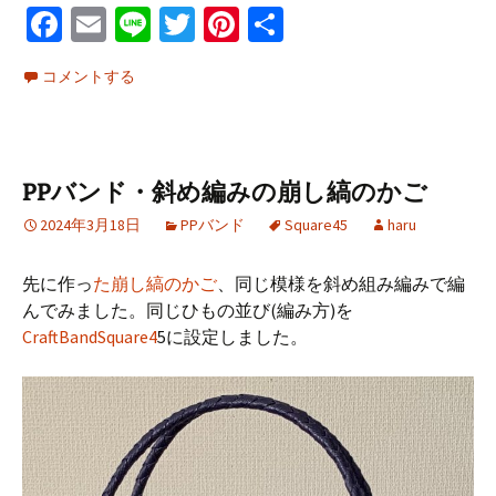
Fa
E
Li
T
Pi
共
ce
m
n
wi
nt
有
コメントする
b
ai
e
tt
er
o
l
er
es
o
t
PPバンド・斜め編みの崩し縞のかご
k
2024年3月18日
PPバンド
Square45
haru
先に作っ
た崩し縞のかご
、同じ模様を斜め組み編みで編
んでみました。同じひもの並び(編み方)を
CraftBandSquare4
5に設定しました。