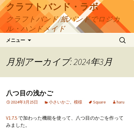
コ
クラフトバンド・ラボ
ン
クラフトバンド/紙バンドでロジカ
テ
ン
ル・ハンドメイド
ツ
検
へ
メニュー
索:
ス
キ
月別アーカイブ: 2024年3月
ッ
プ
八つ目の浅かご
2024年3月25日
小さいかご
、
模様
Square
haru
V1.7.5
で加わった機能を使って、八つ目のかごを作って
みました。