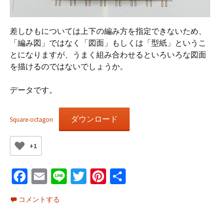
差しひもについては上下の編み方を指定できないため、
「編み図」ではなく「図面」もしくは「型紙」というこ
とになりますが、うまく組み合わせるといろいろな図面
を描けるのではないでしょうか。
データです。
ダウンロード
Square-octagon
+1
Fa
E
Li
T
Pi
共
ce
m
n
wi
nt
有
コメントする
b
ai
e
tt
er