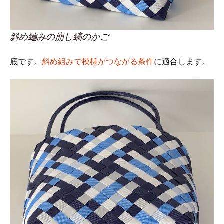
斜め編みの崩し縞のかご
底です。
斜め組みで模様がつながる条件
に適合します。