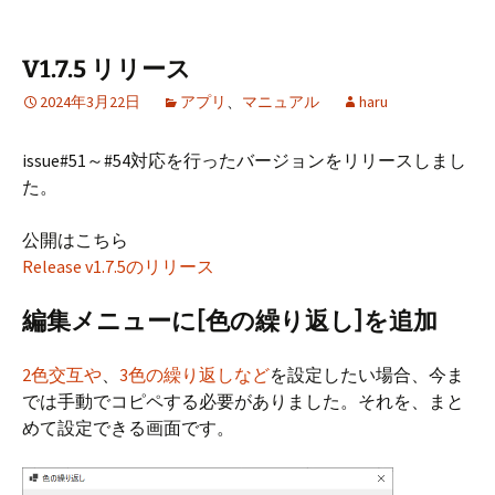
o
l
er
es
o
t
V1.7.5 リリース
k
2024年3月22日
アプリ
、
マニュアル
haru
issue#51～#54対応を行ったバージョンをリリースしまし
た。
公開はこちら
Release v1.7.5のリリース
編集メニューに[色の繰り返し]を追加
2色交互や
、
3色の繰り返しなど
を設定したい場合、今ま
では手動でコピペする必要がありました。それを、まと
めて設定できる画面です。