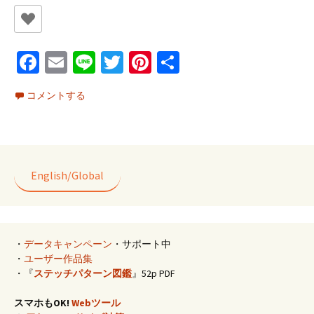
Fa
E
Li
T
Pi
共
ce
m
n
wi
nt
有
コメントする
b
ai
e
tt
er
o
l
er
es
o
t
k
English/Global
・
データキャンペーン
・サポート中
・
ユーザー作品集
・『
ステッチパターン図鑑
』52p PDF
スマホもOK!
Webツール