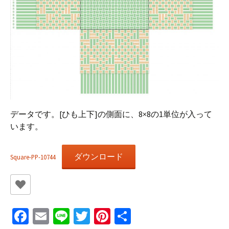
データです。[ひも上下]の側面に、8×8の1単位が入って
います。
ダウンロード
Square-PP-10744
Fa
E
Li
T
Pi
共