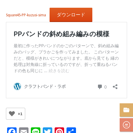
ダウンロード
Square45-PP-kuzusi-sima
+1
Fa
E
Li
T
Pi
共